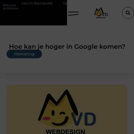
tricien in Barneveld
De Perfecte Gids voor Vloerbedekking in Purme
Nieuwe
artikelen
Hoe kan je hoger in Google komen?
Marketing