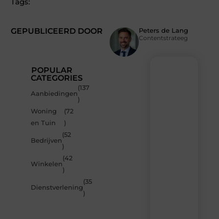
Tags:
GEPUBLICEERD DOOR
Peters de Lang
Contentstrateeg
POPULAR
CATEGORIES
(137
Recente
Aanbiedingen
)
berichten
Woning
(72
Laat
en Tuin
)
je
inspireren
(52
Bedrijven
door
)
de
(42
nieuwste
Winkelen
artikelen
)
van
(35
MvdWebdesign.nl
Dienstverlening
)
–
dagelijks
verse