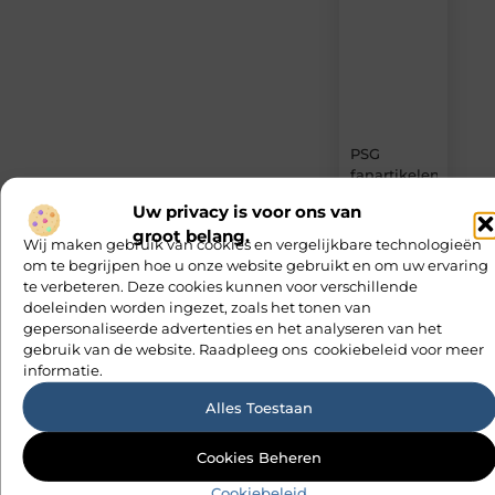
content,
boordevol
ideeën,
tips
en
inzichten.
PSG
fanartikelen
kopen
Uw privacy is voor ons van
zonder
groot belang.
keuzestress
Wij maken gebruik van cookies en vergelijkbare technologieën
om te begrijpen hoe u onze website gebruikt en om uw ervaring
Zonnepanelen
te verbeteren. Deze cookies kunnen voor verschillende
aansluiten
doeleinden worden ingezet, zoals het tonen van
met een
gepersonaliseerde advertenties en het analyseren van het
elektricien
gebruik van de website. Raadpleeg ons cookiebeleid voor meer
in
informatie.
Barneveld
Alles Toestaan
De Perfecte
Jouw
Gids voor
Cookies Beheren
ideeën
Vloerbedekking
verdienen
Cookiebeleid
in