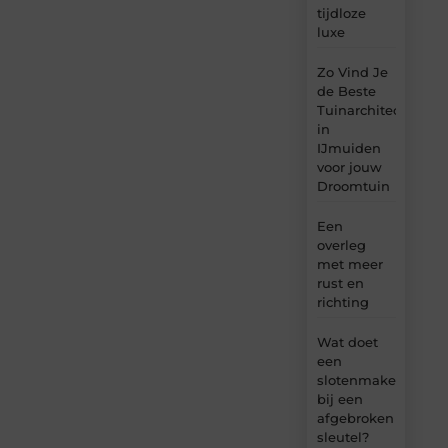
tijdloze
luxe
Zo Vind Je
de Beste
Tuinarchitect
in
IJmuiden
voor jouw
Droomtuin
Een
overleg
met meer
rust en
richting
Wat doet
een
slotenmaker
bij een
afgebroken
sleutel?