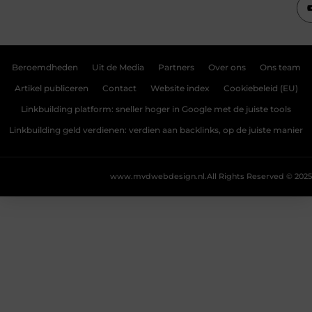
Beroemdheden
Uit de Media
Partners
Over ons
Ons team
Artikel publiceren
Contact
Website index
Cookiebeleid (EU)
Linkbuilding platform: sneller hoger in Google met de juiste tools
Linkbuilding geld verdienen: verdien aan backlinks, op de juiste manier
www.mvdwebdesign.nl.
All Rights Reserved © 2025