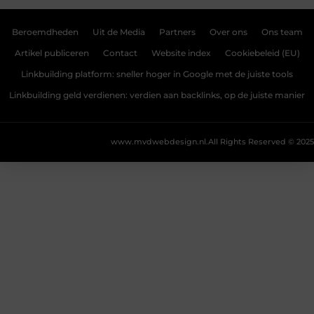
Beroemdheden
Uit de Media
Partners
Over ons
Ons team
Artikel publiceren
Contact
Website index
Cookiebeleid (EU)
Linkbuilding platform: sneller hoger in Google met de juiste tools
Linkbuilding geld verdienen: verdien aan backlinks, op de juiste manier
www.mvdwebdesign.nl.
All Rights Reserved © 2025