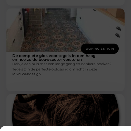
WONING EN TUIN
De complete gids voor tegels in den haag
en hoe ze de bouwsector verstoren
Heb je een huis met een lange gang en donkere hoeken?
Tegels zijn de perfecte oplossing om licht in deze
M Vd Webdesign