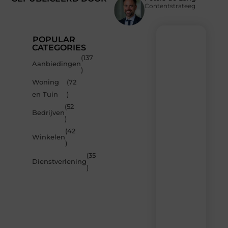
Contentstrateeg
POPULAR
CATEGORIES
(137
Recente
Aanbiedingen
)
berichten
Woning
(72
Laat
en Tuin
)
je
inspireren
(52
Bedrijven
door
)
de
(42
nieuwste
Winkelen
artikelen
)
van
(35
MvdWebdesign.nl
Dienstverlening
)
–
dagelijks
verse
content,
boordevol
ideeën,
tips