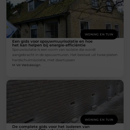
WONING EN TUIN
Een gids voor spouwmuurisolatie en hoe
het kan helpen bij energie-efficiëntie
Spouwisolatie is een vorm van isolatie die wordt
aangebracht in de spouwmuren. Het bestaat uit twee platen
hardschuimisolatie, met daartussen
M Vd Webdesign
WONING EN TUIN
De complete gids voor het isoleren van