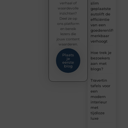
verhaal of
slim
waardevolle
geplaatste
inzichten?
autolift de
Deel ze op
efficiëntie
ons platform
van een
en bereik
goederenlift
lezers die
merkbaar
jouw content
verhoogt
waarderen.
Hoe trek je
Plaats
bezoekers
je
eerste
aan met
blog
blogs?
Travertin
tafels voor
een
modern
interieur
met
tijdloze
luxe