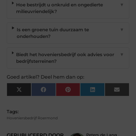
Hoe bestrijdt u onkruid en ongedierte
▼
milieuvriendelijk?
Is een groene tuin duurzaam te
▼
onderhouden?
Biedt het hoveniersbedrijf ook advies voor
▼
bedrijfsterreinen?
Goed artikel? Deel hem dan op:
X
Facebook
Pinterest
LinkedIn
Email
(Twitter)
Tags:
Hoveniersbedrijf Roermond
GEPUBLICEERD DOOR
Peters de Lang