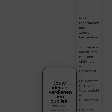
en
inzichten.
PSG
fanartikelen
kopen
zonder
keuzestress
Zonnepanelen
aansluiten
met een
elektricien
in
Barneveld
De Perfecte
Jouw
Gids voor
ideeën
Vloerbedekking
verdienen
in
een
Purmerend
publiek!
Heb je een
Hoe een
interessant