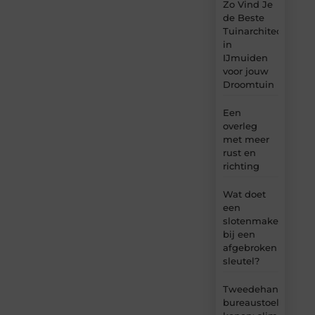
Zo Vind Je
de Beste
Tuinarchitect
in
IJmuiden
voor jouw
Droomtuin
Een
overleg
met meer
rust en
richting
Wat doet
een
slotenmaker
bij een
afgebroken
sleutel?
Tweedehands
bureaustoel