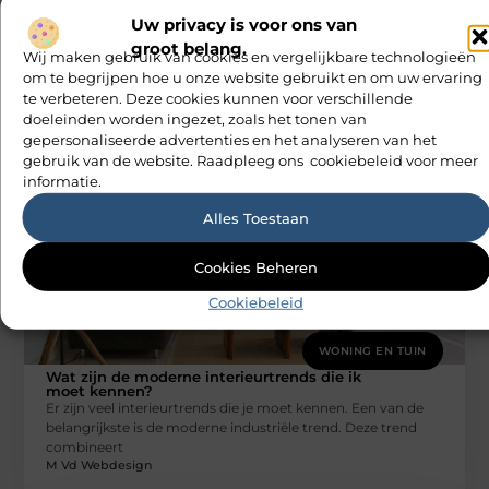
Uw privacy is voor ons van
WONING EN TUIN
groot belang.
De complete gids voor wanddecoratie en
Wij maken gebruik van cookies en vergelijkbare technologieën
hoe u deze het beste in uw huis kunt
om te begrijpen hoe u onze website gebruikt en om uw ervaring
gebruiken
te verbeteren. Deze cookies kunnen voor verschillende
Een cirkel op de muur is een zeer belangrijk aspect in
doeleinden worden ingezet, zoals het tonen van
woondecoratie. Het kan de uitstraling van je kamer maken
gepersonaliseerde advertenties en het analyseren van het
M Vd Webdesign
gebruik van de website. Raadpleeg ons cookiebeleid voor meer
informatie.
Alles Toestaan
Cookies Beheren
Cookiebeleid
WONING EN TUIN
Wat zijn de moderne interieurtrends die ik
moet kennen?
Er zijn veel interieurtrends die je moet kennen. Een van de
belangrijkste is de moderne industriële trend. Deze trend
combineert
M Vd Webdesign