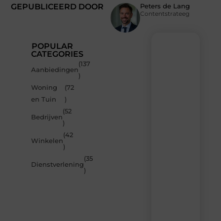
GEPUBLICEERD DOOR
Peters de Lang
Contentstrateeg
POPULAR
CATEGORIES
(137
Recente
Aanbiedingen
)
berichten
Woning
(72
Laat
en Tuin
)
je
inspireren
(52
Bedrijven
door
)
de
(42
nieuwste
Winkelen
artikelen
)
van
(35
MvdWebdesign.nl
Dienstverlening
)
–
dagelijks
verse
content,
boordevol
ideeën,