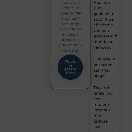
Hoe een
interessant
verhaal of
slim
waardevolle
geplaatste
inzichten?
autolift de
Deel ze op
efficiëntie
ons platform
van een
en bereik
goederenlift
lezers die
merkbaar
jouw content
verhoogt
waarderen.
Hoe trek je
Plaats
bezoekers
je
eerste
aan met
blog
blogs?
Travertin
tafels voor
een
modern
interieur
met
tijdloze
luxe