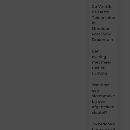
Zo Vind Je
de Beste
Tuinarchitect
in
IJmuiden
voor jouw
Droomtuin
Een
overleg
met meer
rust en
richting
Wat doet
een
slotenmaker
bij een
afgebroken
sleutel?
Tweedehands
bureaustoel