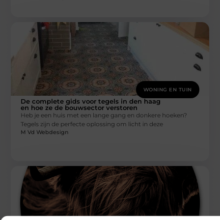
WONING EN TUIN
De complete gids voor tegels in den haag
en hoe ze de bouwsector verstoren
Heb je een huis met een lange gang en donkere hoeken?
Tegels zijn de perfecte oplossing om licht in deze
M Vd Webdesign