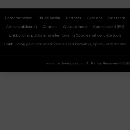
Beroemdheden
Uit de Media
Partners
Over ons
Ons team
Artikel publiceren
Contact
Website index
Cookiebeleid (EU)
Linkbuilding platform: sneller hoger in Google met de juiste tools
Linkbuilding geld verdienen: verdien aan backlinks, op de juiste manier
www.mvdwebdesign.nl.
All Rights Reserved © 2025