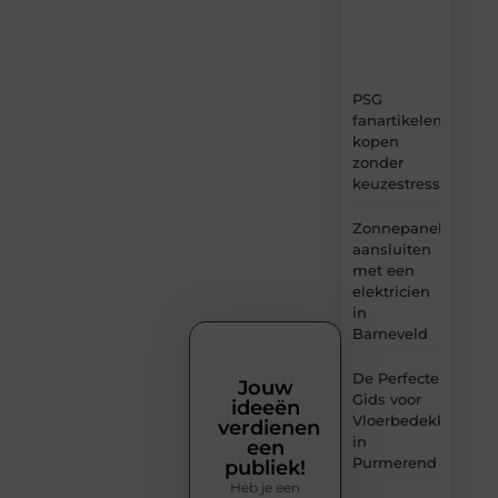
tips
en
inzichten.
PSG
fanartikelen
kopen
zonder
keuzestress
Zonnepanelen
aansluiten
met een
elektricien
in
Barneveld
De Perfecte
Jouw
Gids voor
ideeën
Vloerbedekking
verdienen
in
een
Purmerend
publiek!
Heb je een