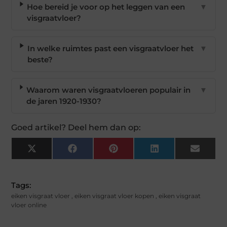
Hoe bereid je voor op het leggen van een
▼
visgraatvloer?
In welke ruimtes past een visgraatvloer het
▼
beste?
Waarom waren visgraatvloeren populair in
▼
de jaren 1920-1930?
Goed artikel? Deel hem dan op:
X
Facebook
Pinterest
LinkedIn
Email
(Twitter)
Tags:
eiken visgraat vloer
,
eiken visgraat vloer kopen
,
eiken visgraat
vloer online