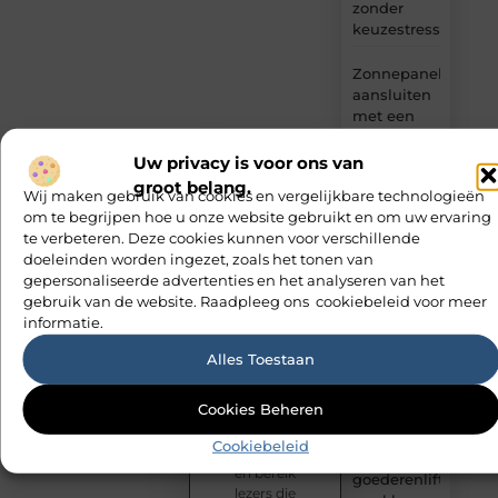
zonder
keuzestress
Zonnepanelen
aansluiten
met een
elektricien
in
Uw privacy is voor ons van
Barneveld
groot belang.
Wij maken gebruik van cookies en vergelijkbare technologieën
om te begrijpen hoe u onze website gebruikt en om uw ervaring
De Perfecte
Jouw
te verbeteren. Deze cookies kunnen voor verschillende
Gids voor
ideeën
doeleinden worden ingezet, zoals het tonen van
Vloerbedekking
verdienen
gepersonaliseerde advertenties en het analyseren van het
in
een
gebruik van de website. Raadpleeg ons cookiebeleid voor meer
Purmerend
publiek!
informatie.
Heb je een
Hoe een
interessant
Alles Toestaan
verhaal of
slim
waardevolle
geplaatste
Cookies Beheren
inzichten?
autolift de
Deel ze op
efficiëntie
Cookiebeleid
ons platform
van een
en bereik
goederenlift
lezers die