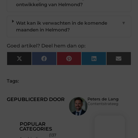
ontwikkeling van Helmond?
Wat kan ik verwachten in de komende
▼
maanden in Helmond?
Goed artikel? Deel hem dan op:
X
Facebook
Pinterest
LinkedIn
Email
(Twitter)
Tags:
GEPUBLICEERD DOOR
Peters de Lang
Contentstrateeg
POPULAR
CATEGORIES
(137
Recente