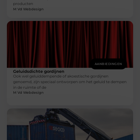
producten
M Vd Webdesign
AANBIEDINGEN
Geluidsdichte gordijnen
Ook wel geluiddempende of akoestische gordijnen
genoemd, zijn speciaal ontworpen om het geluid te dempen
in de ruimte of de
M Vd Webdesign