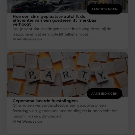
AANBIEDINGEN
Hoe een slim geplaatste autolift de
efficiëntie van een goederenlift merkbaar
verhoogt
Stel je voor dat leveringen elkaar in de weg zitten bij de
laadzone en dat een volle lift telkens moet
M Vd Webdesign
AANBIEDINGEN
Gepersonaliseerde feestslingers
Of je nu een verjaardagsfeestje, een geboorte of een
feestdag viert, gepersonaliseerde slingers kunnen echt het
verschil maken. Ze voegen
M Vd Webdesign