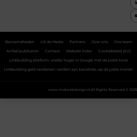
Beroemdheden
Uit de Media
Partners
Over ons
Ons team
Artikel publiceren
Contact
Website index
Cookiebeleid (EU)
Linkbuilding platform: sneller hoger in Google met de juiste tools
Linkbuilding geld verdienen: verdien aan backlinks, op de juiste manier
www.mvdwebdesign.nl.
All Rights Reserved © 2025