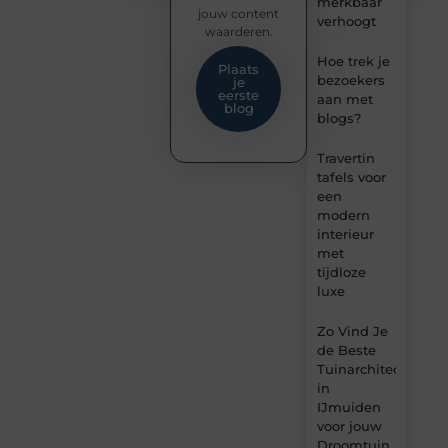
merkbaar
jouw content
verhoogt
waarderen.
Hoe trek je
Plaats
bezoekers
je
eerste
aan met
blog
blogs?
Travertin
tafels voor
een
modern
interieur
met
tijdloze
luxe
Zo Vind Je
de Beste
Tuinarchitect
in
IJmuiden
voor jouw
Droomtuin