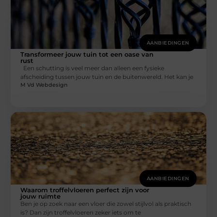
AANBIEDINGEN
Transformeer jouw tuin tot een oase van
rust
Een schutting is veel meer dan alleen een fysieke
afscheiding tussen jouw tuin en de buitenwereld. Het kan je
M Vd Webdesign
AANBIEDINGEN
Waarom troffelvloeren perfect zijn voor
jouw ruimte
Ben je op zoek naar een vloer die zowel stijlvol als praktisch
is? Dan zijn troffelvloeren zeker iets om te