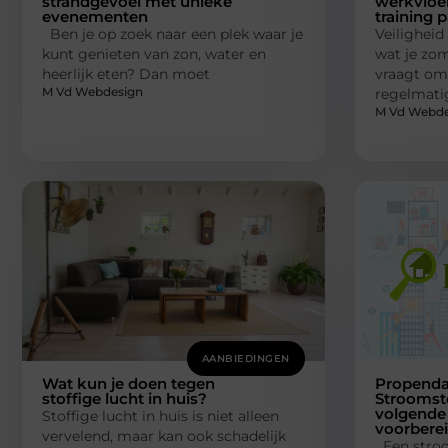
strandgevoel met unieke
werkvloe
evenementen
training 
Ben je op zoek naar een plek waar je
Veiligheid 
kunt genieten van zon, water en
wat je zom
heerlijk eten? Dan moet
vraagt om 
M Vd Webdesign
regelmatig
M Vd Webde
AANBIEDINGEN
Wat kun je doen tegen
Propenda
stoffige lucht in huis?
Stroomst
volgende 
Stoffige lucht in huis is niet alleen
voorberei
vervelend, maar kan ook schadelijk
Een stroo