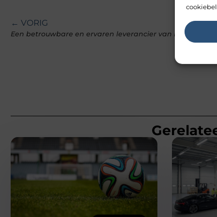
cookiebel
← VORIG
Een betrouwbare en ervaren leverancier van kozijnen
Gerelatee