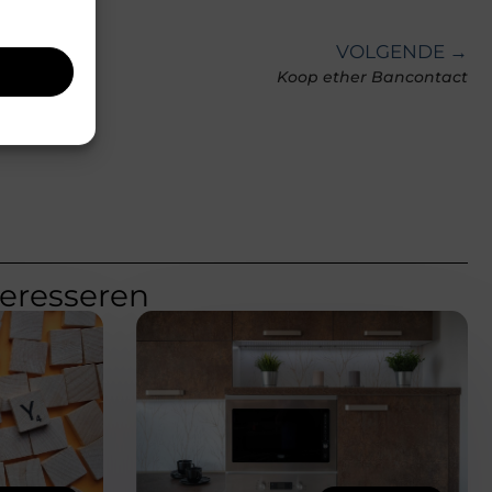
VOLGENDE →
Koop ether Bancontact
teresseren