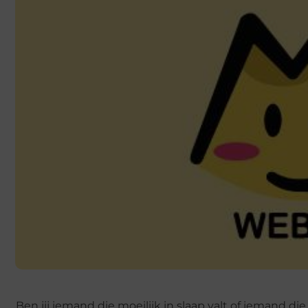
Ben jij iemand die moeilijk in slaap valt of iemand d