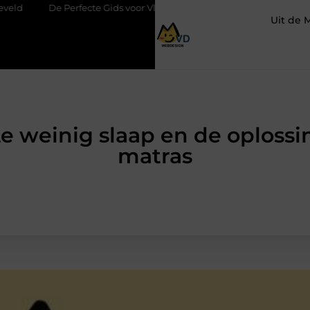
te Gids voor Vloerbedekking in Purmerend
Hoe een slim geplaa
Uit de 
e weinig slaap en de oplossi
matras