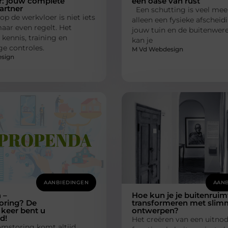
r: jouw complete
een oase van rust
partner
Een schutting is veel mee
op de werkvloer is niet iets
alleen een fysieke afscheid
aar even regelt. Het
jouw tuin en de buitenwere
kennis, training en
kan je
e controles.
M Vd Webdesign
sign
AANBIEDINGEN
AANB
 –
Hoe kun je je buitenruim
oring? De
transformeren met slim
keer bent u
ontwerpen?
d!
Het creëren van een uitno
mstoring komt altijd