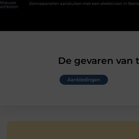
Nieuwe
panelen aansluiten met een elektricien in Barneveld
De Perfec
artikelen
De gevaren van t
Aanbiedingen