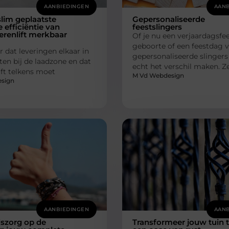
AANBIEDINGEN
AANB
lim geplaatste
Gepersonaliseerde
e efficiëntie van
feestslingers
renlift merkbaar
Of je nu een verjaardagsfee
geboorte of een feestdag vi
r dat leveringen elkaar in
gepersonaliseerde slinger
ten bij de laadzone en dat
echt het verschil maken. 
lift telkens moet
M Vd Webdesign
sign
AANBIEDINGEN
AANB
dszorg op de
Transformeer jouw tuin 