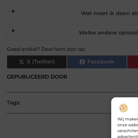
Wat moet ik doen al
Welke andere oplossi
Goed artikel? Deel hem dan op:
X (Twitter)
Facebook
GEPUBLICEERD DOOR
Tags:
Wij maken
onze webs
verschill
advertent