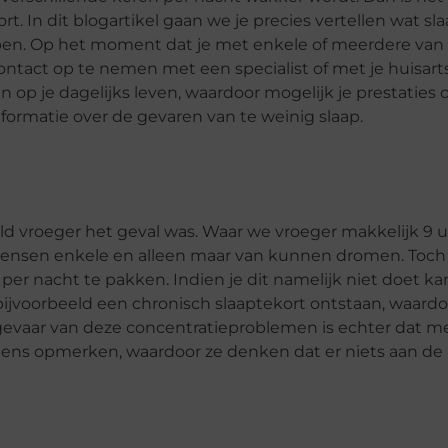
t. In dit blogartikel gaan we je precies vertellen wat sl
ben. Op het moment dat je met enkele of meerdere van
contact op te nemen met een specialist of met je huisart
 op je dagelijks leven, waardoor mogelijk je prestaties
formatie over de gevaren van te weinig slaap.
d vroeger het geval was. Waar we vroeger makkelijk 9 u
mensen enkele en alleen maar van kunnen dromen. Toch 
r nacht te pakken. Indien je dit namelijk niet doet kan
jvoorbeeld een chronisch slaaptekort ontstaan, waardoo
gevaar van deze concentratieproblemen is echter dat 
ens opmerken, waardoor ze denken dat er niets aan de 