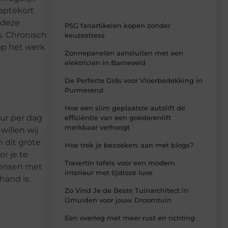
aaptekort
 deze
PSG fanartikelen kopen zonder
s. Chronisch
keuzestress
 op het werk
Zonnepanelen aansluiten met een
elektricien in Barneveld
De Perfecte Gids voor Vloerbedekking in
Purmerend
Hoe een slim geplaatste autolift de
ur per dag
efficiëntie van een goederenlift
merkbaar verhoogt
willen wij
 dit grote
Hoe trek je bezoekers aan met blogs?
r je te
Travertin tafels voor een modern
mensen met
interieur met tijdloze luxe
hand is.
Zo Vind Je de Beste Tuinarchitect in
IJmuiden voor jouw Droomtuin
Een overleg met meer rust en richting