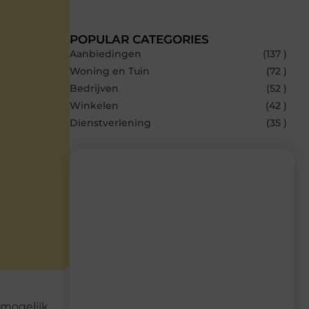
POPULAR CATEGORIES
Aanbiedingen
(137 )
Woning en Tuin
(72 )
Bedrijven
(52 )
Winkelen
(42 )
Dienstverlening
(35 )
Recente berichten
Laat je inspireren door de nieuwste
artikelen van MvdWebdesign.nl –
dagelijks verse content, boordevol
ideeën, tips en inzichten.
 mogelijk