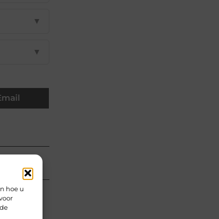
▼
▼
Email
en hoe u
voor
rde