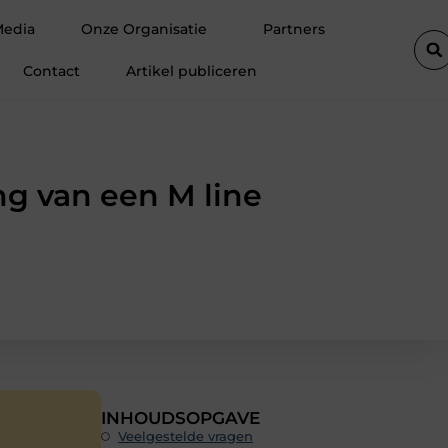
tste autolift de efficiëntie van een goederenlift merkbaar verhoogt
Media
Onze Organisatie
Partners
Contact
Artikel publiceren
ng van een M line
INHOUDSOPGAVE
Veelgestelde vragen