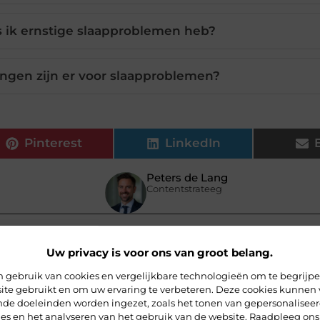
s ik ernstige slaapproblemen heb?
ngen zijn er voor slaapproblemen?
Pinterest
LinkedIn
Peters de Lang
Contentstrateeg
Uw privacy is voor ons van groot belang.
 gebruik van cookies en vergelijkbare technologieën om te begrijp
ite gebruikt en om uw ervaring te verbeteren. Deze cookies kunnen 
ende doeleinden worden ingezet, zoals het tonen van gepersonalisee
ies en het analyseren van het gebruik van de website. Raadpleeg ons