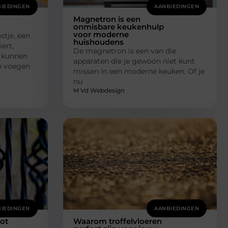
IEDINGEN
AANBIEDINGEN
Magnetron is een
onmisbare keukenhulp
voor moderne
stje, een
huishoudens
ert,
De magnetron is een van die
s kunnen
apparaten die je gewoon niet kunt
Ze voegen
missen in een moderne keuken. Of je
nu
M Vd Webdesign
IEDINGEN
AANBIEDINGEN
tot
Waarom troffelvloeren