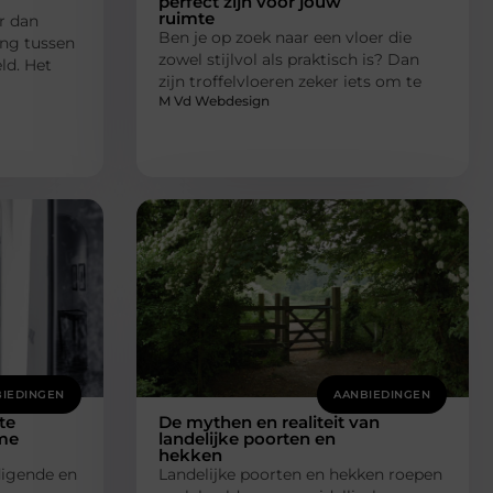
perfect zijn voor jouw
ruimte
r dan
Ben je op zoek naar een vloer die
ing tussen
zowel stijlvol als praktisch is? Dan
ld. Het
zijn troffelvloeren zeker iets om te
M Vd Webdesign
IEDINGEN
AANBIEDINGEN
te
De mythen en realiteit van
me
landelijke poorten en
hekken
digende en
Landelijke poorten en hekken roepen