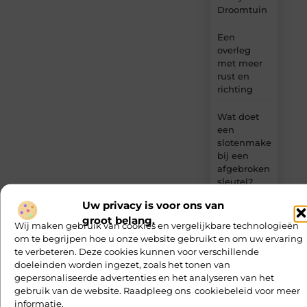
Droomtuin
Een
overleg
met meer
rust en
richting
Wat doet
een
slotenmaker
bij een
afgebroken
sleutel?
Uw privacy is voor ons van
Tweedehands
groot belang.
bureaustoel
Wij maken gebruik van cookies en vergelijkbare technologieën
kopen: slim
om te begrijpen hoe u onze website gebruikt en om uw ervaring
en
te verbeteren. Deze cookies kunnen voor verschillende
voordelig
doeleinden worden ingezet, zoals het tonen van
gepersonaliseerde advertenties en het analyseren van het
gebruik van de website. Raadpleeg ons cookiebeleid voor meer
informatie.