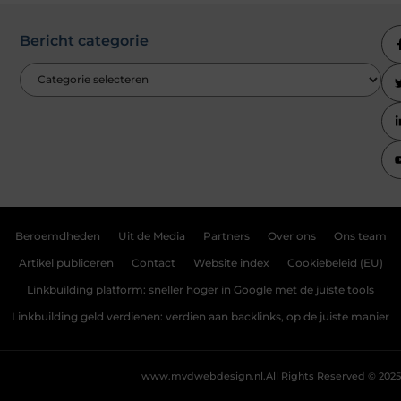
Bericht categorie
Beroemdheden
Uit de Media
Partners
Over ons
Ons team
Artikel publiceren
Contact
Website index
Cookiebeleid (EU)
Linkbuilding platform: sneller hoger in Google met de juiste tools
Linkbuilding geld verdienen: verdien aan backlinks, op de juiste manier
www.mvdwebdesign.nl.
All Rights Reserved © 2025