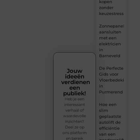
kopen
zonder
keuzestress
Zonnepanelen
aansluiten
met een
elektricien
in
Barneveld
De Perfecte
Jouw
Gids voor
ideeën
Vloerbedekking
verdienen
in
een
Purmerend
publiek!
Heb je een
Hoe een
interessant
verhaal of
slim
waardevolle
geplaatste
inzichten?
autolift de
Deel ze op
efficiëntie
ons platform
van een
en bereik