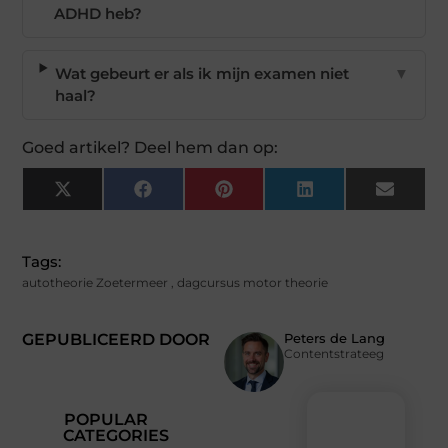
ADHD heb?
Wat gebeurt er als ik mijn examen niet
▼
haal?
Goed artikel? Deel hem dan op:
X
Facebook
Pinterest
LinkedIn
Email
(Twitter)
Tags:
autotheorie Zoetermeer
,
dagcursus motor theorie
GEPUBLICEERD DOOR
Peters de Lang
Contentstrateeg
POPULAR
CATEGORIES