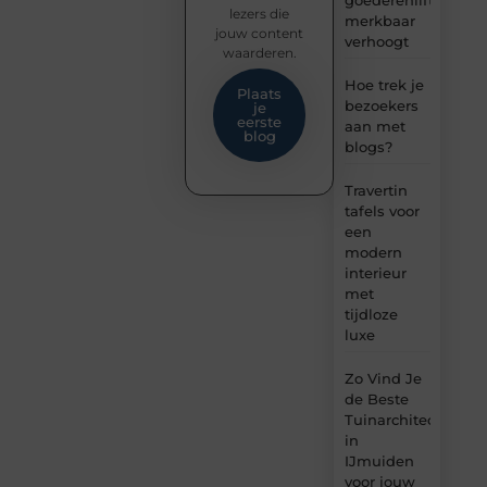
goederenlift
lezers die
merkbaar
jouw content
verhoogt
waarderen.
Hoe trek je
Plaats
bezoekers
je
eerste
aan met
blog
blogs?
Travertin
tafels voor
een
modern
interieur
met
tijdloze
luxe
Zo Vind Je
de Beste
Tuinarchitect
in
IJmuiden
voor jouw