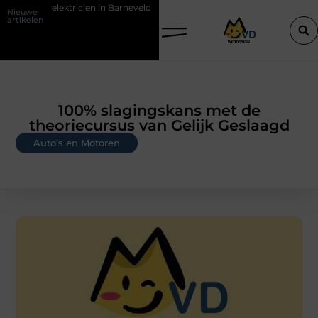
elektricien in Barneveld
De Perfecte Gids voor Vloerbedekking in 
Nieuwe
artikelen
100% slagingskans met de
theoriecursus van Gelijk Geslaagd
Auto’s en Motoren