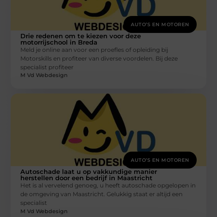
AUTO’S EN MOTOREN
Drie redenen om te kiezen voor deze
motorrijschool in Breda
Meld je online aan voor een proefles of opleiding bij
Motorskills en profiteer van diverse voordelen. Bij deze
specialist profiteer
M Vd Webdesign
AUTO’S EN MOTOREN
Autoschade laat u op vakkundige manier
herstellen door een bedrijf in Maastricht
Het is al vervelend genoeg, u heeft autoschade opgelopen in
de omgeving van Maastricht. Gelukkig staat er altijd een
specialist
M Vd Webdesign