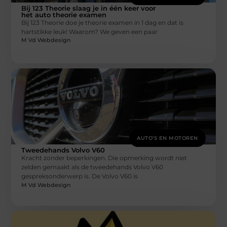
Bij 123 Theorie slaag je in één keer voor
het auto theorie examen
Bij 123 Theorie doe je theorie examen in 1 dag en dat is
hartstikke leuk! Waarom? We geven een paar
M Vd Webdesign
AUTO’S EN MOTOREN
Tweedehands Volvo V60
Kracht zonder beperkingen. Die opmerking wordt niet
zelden gemaakt als de tweedehands Volvo V60
gespreksonderwerp is. De Volvo V60 is
M Vd Webdesign