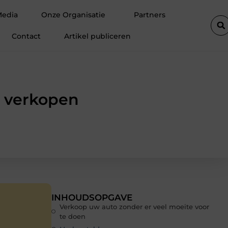
tolift de efficiëntie van een goederenlift merkbaar verhoogt
Ho
Media
Onze Organisatie
Partners
Contact
Artikel publiceren
n verkopen
INHOUDSOPGAVE
Verkoop uw auto zonder er veel moeite voor
te doen