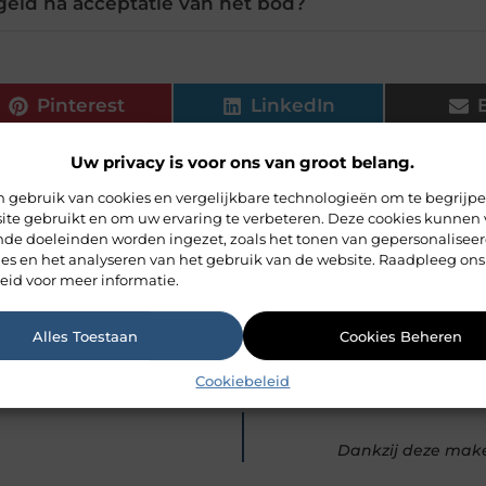
geld na acceptatie van het bod?
Pinterest
LinkedIn
Peters de Lang
Uw privacy is voor ons van groot belang.
Contentstrateeg
 gebruik van cookies en vergelijkbare technologieën om te begrijp
ite gebruikt en om uw ervaring te verbeteren. Deze cookies kunnen 
ende doeleinden worden ingezet, zoals het tonen van gepersonalisee
ies en het analyseren van het gebruik van de website. Raadpleeg ons
eid voor meer informatie.
Alles Toestaan
Cookies Beheren
Cookiebeleid
Dankzij deze make