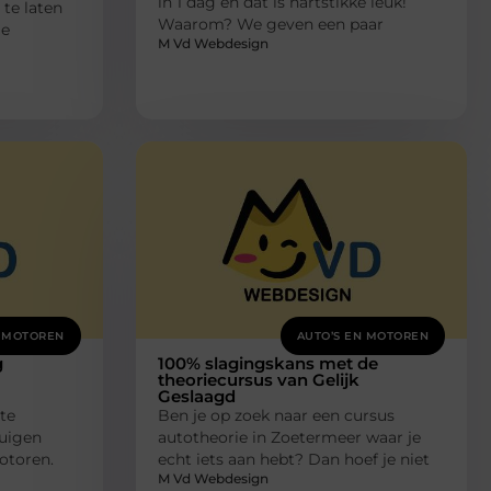
in 1 dag en dat is hartstikke leuk!
te laten
Waarom? We geven een paar
le
M Vd Webdesign
N MOTOREN
AUTO’S EN MOTOREN
g
100% slagingskans met de
theoriecursus van Gelijk
Geslaagd
te
Ben je op zoek naar een cursus
tuigen
autotheorie in Zoetermeer waar je
otoren.
echt iets aan hebt? Dan hoef je niet
M Vd Webdesign