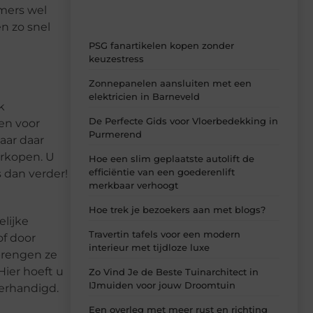
mmers wel
n zo snel
PSG fanartikelen kopen zonder
keuzestress
Zonnepanelen aansluiten met een
elektricien in Barneveld
k
De Perfecte Gids voor Vloerbedekking in
en voor
Purmerend
aar daar
erkopen. U
Hoe een slim geplaatste autolift de
efficiëntie van een goederenlift
 dan verder!
merkbaar verhoogt
Hoe trek je bezoekers aan met blogs?
elijke
Travertin tafels voor een modern
of door
interieur met tijdloze luxe
brengen ze
Hier hoeft u
Zo Vind Je de Beste Tuinarchitect in
IJmuiden voor jouw Droomtuin
verhandigd.
Een overleg met meer rust en richting