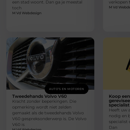
een stad woont. Dan ga je meestal
verkopen t
M Vd Webde
toch
M Vd Webdesign
AUTO’S EN MOTOREN
Tweedehands Volvo V60
Koop een
gerevisee
Kracht zonder beperkingen. Die
specialist
opmerking wordt niet zelden
Heeft uw 
gemaakt als de tweedehands Volvo
nodig en b
V60 gespreksonderwerp is. De Volvo
specialist
V60 is
Dan
M Vd Webdesign