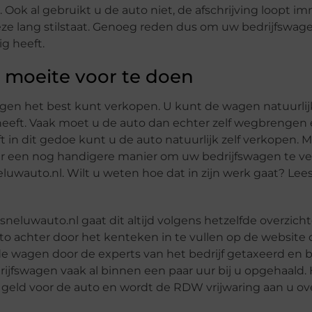
 Ook al gebruikt u de auto niet, de afschrijving loopt i
eze lang stilstaat. Genoeg reden dus om uw bedrijfswage
g heeft.
 moeite voor te doen
wagen het best kunt verkopen. U kunt de wagen natuurlij
heeft. Vaak moet u de auto dan echter zelf wegbrengen 
 in dit gedoe kunt u de auto natuurlijk zelf verkopen. M
 is er een nog handigere manier om uw bedrijfswagen te v
wauto.nl. Wilt u weten hoe dat in zijn werk gaat? Lees
neluwauto.nl gaat dit altijd volgens hetzelfde overzicht
to achter door het kenteken in te vullen op de website 
de wagen door de experts van het bedrijf getaxeerd en 
ijfswagen vaak al binnen een paar uur bij u opgehaald. 
t geld voor de auto en wordt de RDW vrijwaring aan u o