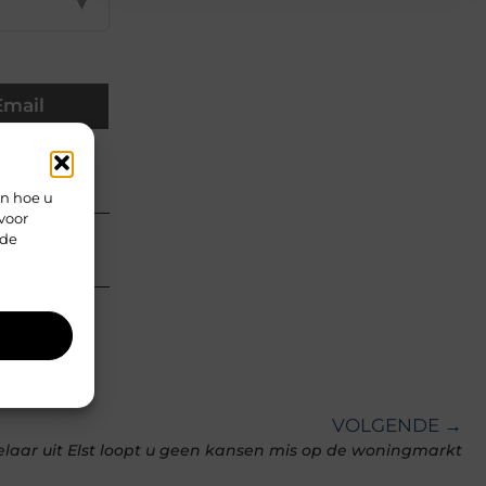
▼
Email
en hoe u
voor
rde
VOLGENDE →
laar uit Elst loopt u geen kansen mis op de woningmarkt