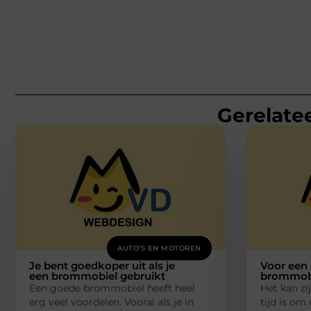
Gerelatee
AUTO’S EN MOTOREN
Je bent goedkoper uit als je
Voor een 
een brommobiel gebruikt
brommobi
Een goede brommobiel heeft heel
Het kan zi
erg veel voordelen. Vooral als je in
tijd is o