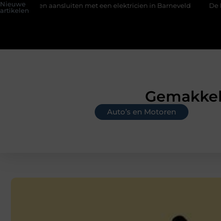
Nieuwe
 aansluiten met een elektricien in Barneveld
De Perfecte Gid
artikelen
Gemakkeli
Auto’s en Motoren