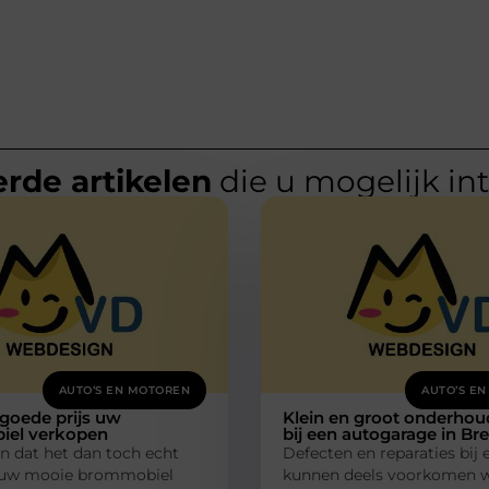
rde artikelen
die u mogelijk in
AUTO’S EN MOTOREN
AUTO’S E
goede prijs uw
Klein en groot onderhou
el verkopen
bij een autogarage in Br
jn dat het dan toch echt
Defecten en reparaties bij 
m uw mooie brommobiel
kunnen deels voorkomen 