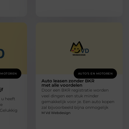
N MOTOREN
AUTO’S EN MOTOREN
Auto leasen zonder BKR
met alle voordelen
jf
Door een BKR registratie worden
veel dingen een stuk minder
 u heeft
gemakkelijk voor je. Een auto kopen
de
zal bijvoorbeeld bijna onmogelijk
 Gelukkig
M Vd Webdesign
t