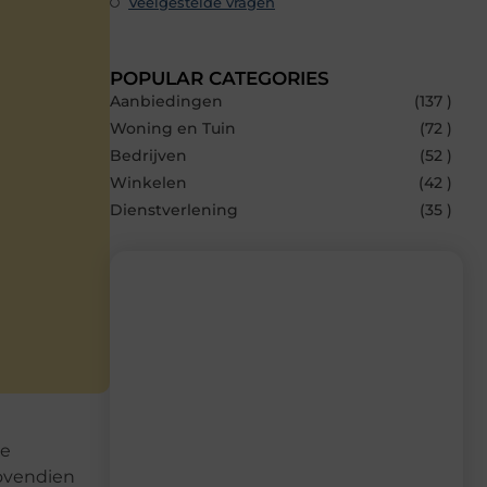
Veelgestelde vragen
POPULAR CATEGORIES
Aanbiedingen
(137 )
Woning en Tuin
(72 )
Bedrijven
(52 )
Winkelen
(42 )
Dienstverlening
(35 )
Recente berichten
Laat je inspireren door de nieuwste
artikelen van MvdWebdesign.nl –
dagelijks verse content, boordevol
te
ideeën, tips en inzichten.
bovendien