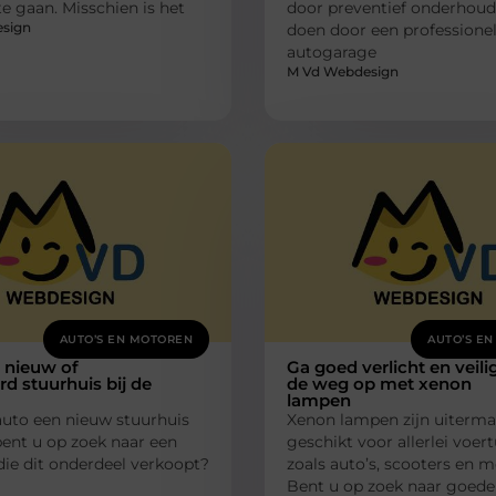
e gaan. Misschien is het
door preventief onderhoud 
sign
doen door een professione
autogarage
M Vd Webdesign
AUTO’S EN MOTOREN
AUTO’S E
 nieuw of
Ga goed verlicht en veili
rd stuurhuis bij de
de weg op met xenon
lampen
auto een nieuw stuurhuis
Xenon lampen zijn uiterma
ent u op zoek naar een
geschikt voor allerlei voer
 die dit onderdeel verkoopt?
zoals auto’s, scooters en m
Bent u op zoek naar goede