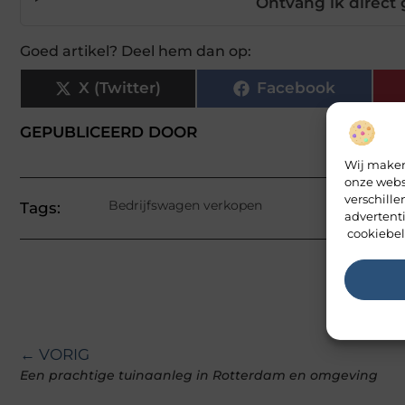
Ontvang ik direct 
Goed artikel? Deel hem dan op:
X (Twitter)
Facebook
GEPUBLICEERD DOOR
Wij maken
onze webs
verschill
Bedrijfswagen verkopen
Tags:
advertent
cookiebel
← VORIG
Een prachtige tuinaanleg in Rotterdam en omgeving