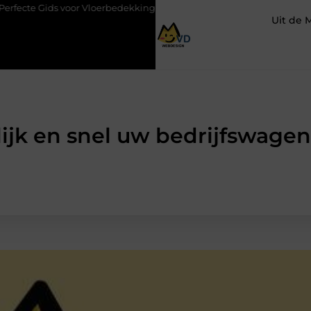
s voor Vloerbedekking in Purmerend
Hoe een slim geplaatste au
Uit de 
jk en snel uw bedrijfswage