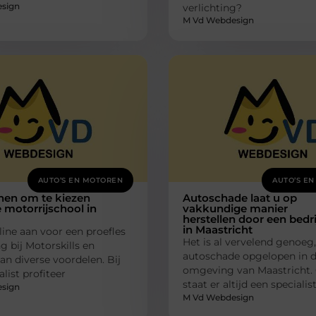
sign
verlichting?
M Vd Webdesign
AUTO’S EN MOTOREN
AUTO’S E
nen om te kiezen
Autoschade laat u op
 motorrijschool in
vakkundige manier
herstellen door een bedri
in Maastricht
line aan voor een proefles
Het is al vervelend genoeg,
g bij Motorskills en
autoschade opgelopen in 
van diverse voordelen. Bij
omgeving van Maastricht.
list profiteer
staat er altijd een specialis
sign
M Vd Webdesign