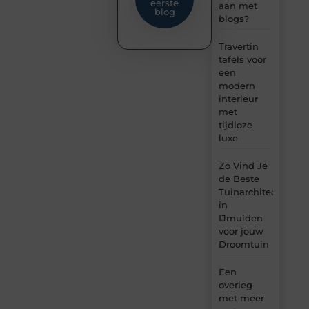
eerste
aan met
blog
blogs?
Travertin
tafels voor
een
modern
interieur
met
tijdloze
luxe
Zo Vind Je
de Beste
Tuinarchitect
in
IJmuiden
voor jouw
Droomtuin
Een
overleg
met meer