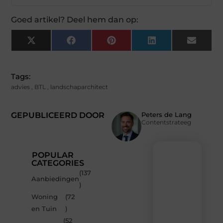
Goed artikel? Deel hem dan op:
X
Facebook
Pinterest
LinkedIn
Email
(Twitter)
Tags:
advies
,
BTL
,
landschaparchitect
GEPUBLICEERD DOOR
Peters de Lang
Contentstrateeg
POPULAR
CATEGORIES
(137
Recente
Aanbiedingen
)
berichten
Woning
(72
Laat
en Tuin
)
je
inspireren
(52