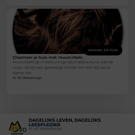
WONING EN TUIN
Charmeer je huis met muurcirkels
Muurcirkels zijn cirkelvormige decoratieve kunst aan de
muur. Ze zijn een geweldige manier om wat stijl aan je
kamer toe
M Vd Webdesign
DAGELIJKS LEVEN, DAGELIJKS
LEESPLEZIER
M vd Webdesign