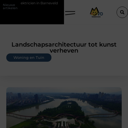
n in Barneveld
De Perfecte Gids voor Vloerbedekking in Purmerend
Nieuwe
artikelen
Landschapsarchitectuur tot kunst
verheven
Woning en Tuin