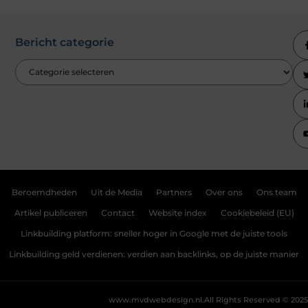
Bericht categorie
Beroemdheden
Uit de Media
Partners
Over ons
Ons team
Artikel publiceren
Contact
Website index
Cookiebeleid (EU)
Linkbuilding platform: sneller hoger in Google met de juiste tools
Linkbuilding geld verdienen: verdien aan backlinks, op de juiste manier
www.mvdwebdesign.nl.
All Rights Reserved © 2025