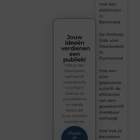
met een
elektricien
in
Barneveld
De Perfecte
Jouw
Gids voor
ideeën
Vloerbedekking
verdienen
in
een
Purmerend
publiek!
Heb je een
Hoe een
interessant
verhaal of
slim
waardevolle
geplaatste
inzichten?
autolift de
Deel ze op
efficiëntie
ons platform
van een
en bereik
goederenlift
lezers die
merkbaar
jouw content
verhoogt
waarderen.
Hoe trek je
Plaats
bezoekers
je