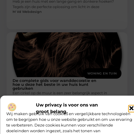
Heb je een huis met een lange gang en donkere hoeken?
Tegels zijn de perfecte oplossing om licht in deze
M Vd Webdesign
WONING EN TUIN
De complete gids voor wanddecoratie en
hoe u deze het beste in uw huis kunt
gebruiken
Een cirkel op de muur is een zeer belangrijk aspect in
woondecoratie. Het kan de uitstraling van je kamer maken
M Vd Webdesign
Uw privacy is voor ons van
groot belang.
Wij maken gebruik van cookies en vergelijkbare technologieën
om te begrijpen hoe u onze website gebruikt en om uw ervaring
te verbeteren. Deze cookies kunnen voor verschillende
doeleinden worden ingezet, zoals het tonen van