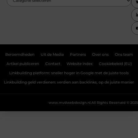
Beroemdheden
Uit de Media
Partners
Over ons
Ons team
Artikel publiceren
Contact
Website index
Cookiebeleid (EU)
Linkbuilding platform: sneller hoger in Google met de juiste tools
Linkbuilding geld verdienen: verdien aan backlinks, op de juiste manier
www.mvdwebdesign.nl.
All Rights Reserved © 2025