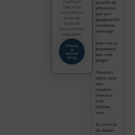
inzichten?
autolift de
Deel ze op
efficiëntie
ons platform
van een
en bereik
goederenlift
lezers die
merkbaar
jouw content
verhoogt
waarderen.
Hoe trek je
Plaats
bezoekers
je
eerste
aan met
blog
blogs?
Travertin
tafels voor
een
modern
interieur
met
tijdloze
luxe
Zo Vind Je
de Beste