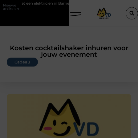
en met een elektricien in Barneveld
De Perfecte Gids voor Vloerbed
Nieuwe
artikelen
Kosten cocktailshaker inhuren voor
jouw evenement
Cadeau