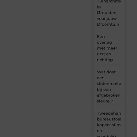
Tuinarchitect
in
IJmuiden
voor jouw
Droomtuin
Een
overleg
met meer
rust en
richting
Wat doet
een
slotenmaker
bij een
afgebroken
sleutel?
Tweedehands
bureaustoel
kopen: slim
en
voordelig