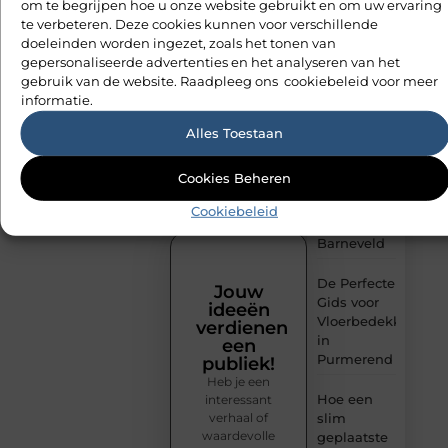
om te begrijpen hoe u onze website gebruikt en om uw ervaring
te verbeteren. Deze cookies kunnen voor verschillende
PSG
doeleinden worden ingezet, zoals het tonen van
fanartikelen
gepersonaliseerde advertenties en het analyseren van het
kopen
gebruik van de website. Raadpleeg ons cookiebeleid voor meer
zonder
informatie.
keuzestress
Alles Toestaan
Zonnepanelen
aansluiten
Cookies Beheren
met een
elektricien
Cookiebeleid
in
Barneveld
De Perfecte
Jouw
Gids voor
ideeën
Vloerbedekking
verdienen
in
een
Purmerend
publiek!
Heb je een
Hoe een
interessant
verhaal of
slim
waardevolle
geplaatste