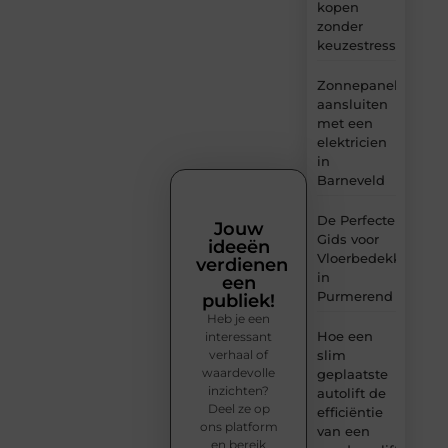
kopen
zonder
keuzestress
Zonnepanelen
aansluiten
met een
elektricien
in
Barneveld
De Perfecte
Jouw
Gids voor
ideeën
Vloerbedekking
verdienen
in
een
Purmerend
publiek!
Heb je een
Hoe een
interessant
verhaal of
slim
waardevolle
geplaatste
inzichten?
autolift de
Deel ze op
efficiëntie
ons platform
van een
en bereik