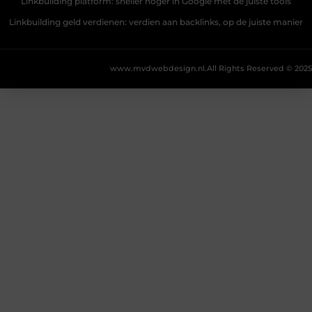
Linkbuilding platform: sneller hoger in Google met de juiste tools
Linkbuilding geld verdienen: verdien aan backlinks, op de juiste manier
www.mvdwebdesign.nl.
All Rights Reserved © 2025