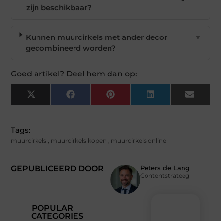
zijn beschikbaar?
Kunnen muurcirkels met ander decor
▼
gecombineerd worden?
Goed artikel? Deel hem dan op:
X
Facebook
Pinterest
LinkedIn
Email
(Twitter)
Tags:
muurcirkels
,
muurcirkels kopen
,
muurcirkels online
GEPUBLICEERD DOOR
Peters de Lang
Contentstrateeg
POPULAR
CATEGORIES