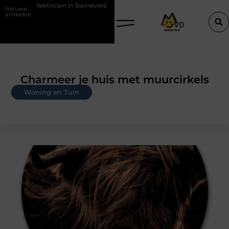
n in Barneveld
De Perfecte Gids voor Vloerbedekking in Purmerend
Nieuwe
artikelen
Charmeer je huis met muurcirkels
Woning en Tuin