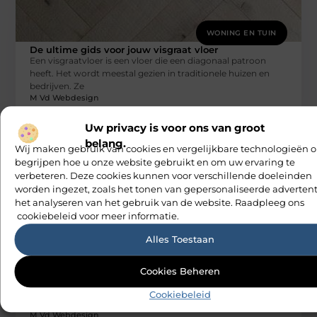
WONING EN TUIN
De ultime gids voor jouw visgraat vloer
Een visgraatvloer is een vloer die een diagonaal patroon
heeft. Het wordt meestal gezien in traditionele huizen en
bedrijven. Ze
M Vd Webdesign
Uw privacy is voor ons van groot
belang.
Wij maken gebruik van cookies en vergelijkbare technologieën 
begrijpen hoe u onze website gebruikt en om uw ervaring te
verbeteren. Deze cookies kunnen voor verschillende doeleinden
worden ingezet, zoals het tonen van gepersonaliseerde advertent
het analyseren van het gebruik van de website. Raadpleeg ons
cookiebeleid voor meer informatie.
Alles Toestaan
WONING EN TUIN
Een zeshoekig tegelpatroon maken met
de spirograaf
Cookies Beheren
Het hexagonale tegelpatroon is een patroon van zeshoekige
polygonen. Het is een van de meest populaire patronen in
Cookiebeleid
architectuur en
M Vd Webdesign