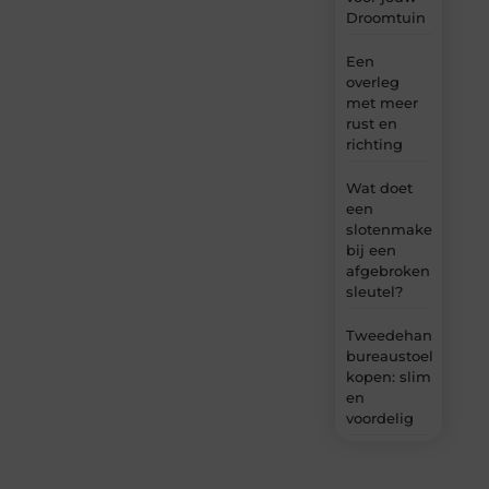
Droomtuin
Een
overleg
met meer
rust en
richting
Wat doet
een
slotenmaker
bij een
afgebroken
sleutel?
Tweedehands
bureaustoel
kopen: slim
en
voordelig