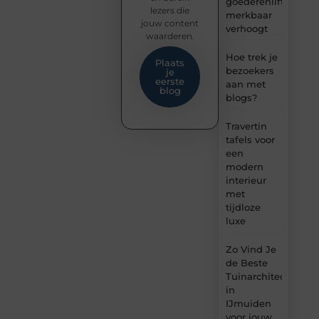
goederenlift
lezers die
merkbaar
jouw content
verhoogt
waarderen.
Hoe trek je
Plaats
bezoekers
je
eerste
aan met
blog
blogs?
Travertin
tafels voor
een
modern
interieur
met
tijdloze
luxe
Zo Vind Je
de Beste
Tuinarchitect
in
IJmuiden
voor jouw