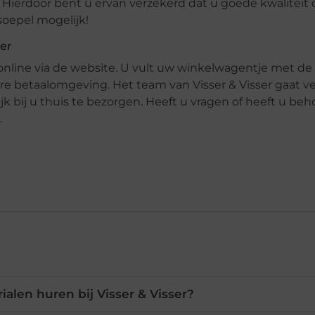
 Hierdoor bent u ervan verzekerd dat u goede kwaliteit 
soepel mogelijk!
ser
line via de website. U vult uw winkelwagentje met d
e betaalomgeving. Het team van Visser & Visser gaat v
k bij u thuis te bezorgen. Heeft u vragen of heeft u beh
.
alen huren bij Visser & Visser?