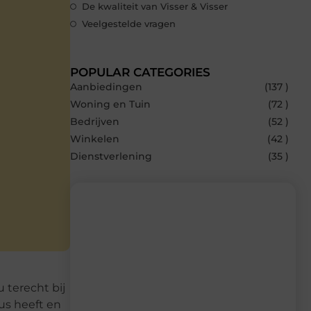
De kwaliteit van Visser & Visser
Veelgestelde vragen
POPULAR CATEGORIES
Aanbiedingen
(137 )
Woning en Tuin
(72 )
Bedrijven
(52 )
Winkelen
(42 )
Dienstverlening
(35 )
Recente berichten
Laat je inspireren door de nieuwste
u terecht bij
artikelen van MvdWebdesign.nl –
dagelijks verse content, boordevol
us heeft en