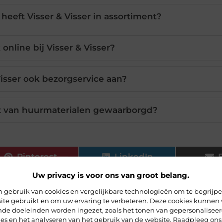
eeft Visser & Visser in assortiment?
 online bij Visser & Visser?
Visser ook bezorgservice aan?
it van huurmaterialen gewaarborgd?
Pinterest
LinkedIn
Uw privacy is voor ons van groot belang.
Peters de Lang
Contentstrateeg
 gebruik van cookies en vergelijkbare technologieën om te begrijp
ite gebruikt en om uw ervaring te verbeteren. Deze cookies kunnen 
ende doeleinden worden ingezet, zoals het tonen van gepersonalisee
ies en het analyseren van het gebruik van de website. Raadpleeg ons