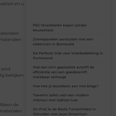
ideeën, tips en inzichten.
aliteit en u
PSG fanartikelen kopen zonder
keuzestress
materialen
Zonnepanelen aansluiten met een
materialen
elektricien in Barneveld
De Perfecte Gids voor Vloerbedekking in
Purmerend
Hoe een slim geplaatste autolift de
 eind
efficiëntie van een goederenlift
dig bekijken
merkbaar verhoogt
Hoe trek je bezoekers aan met blogs?
Travertin tafels voor een modern
interieur met tijdloze luxe
 Alleen de
Zo Vind Je de Beste Tuinarchitect in
rmaterialen
IJmuiden voor jouw Droomtuin