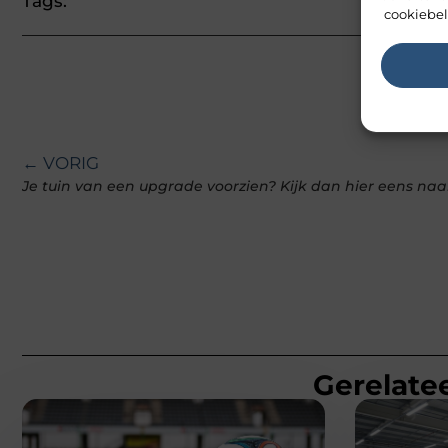
Tags:
cookiebel
← VORIG
Je tuin van een upgrade voorzien? Kijk dan hier eens naa
Gerelatee