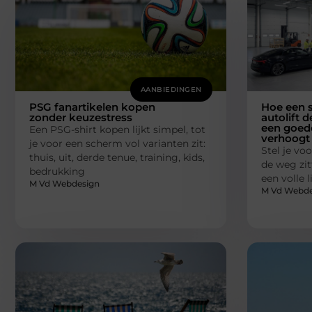
AANBIEDINGEN
PSG fanartikelen kopen
Hoe een s
zonder keuzestress
autolift d
een goede
Een PSG-shirt kopen lijkt simpel, tot
verhoogt
je voor een scherm vol varianten zit:
Stel je voo
thuis, uit, derde tenue, training, kids,
de weg zit
bedrukking
een volle 
M Vd Webdesign
M Vd Webde