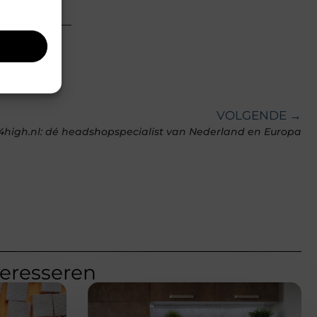
VOLGENDE →
4high.nl: dé headshopspecialist van Nederland en Europa
teresseren