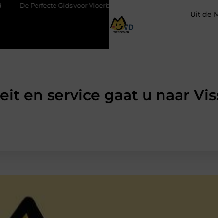
te Gids voor Vloerbedekking in Purmerend
Hoe een slim geplaat
Uit de 
eit en service gaat u naar Vis