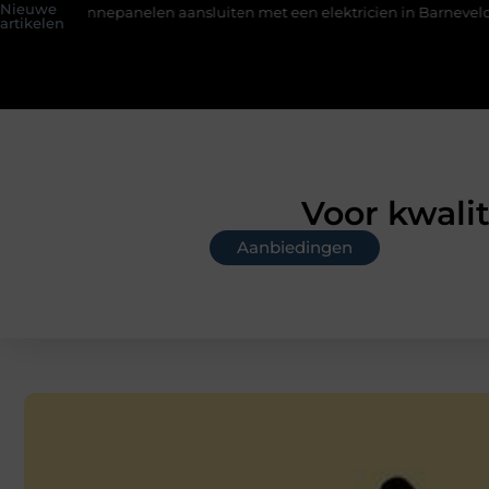
Nieuwe
anelen aansluiten met een elektricien in Barneveld
De Perfec
artikelen
Voor kwalit
Aanbiedingen