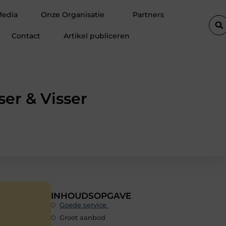
ste autolift de efficiëntie van een goederenlift merkbaar verhoogt
Media
Onze Organisatie
Partners
Contact
Artikel publiceren
ser & Visser
INHOUDSOPGAVE
Goede service
Groot aanbod