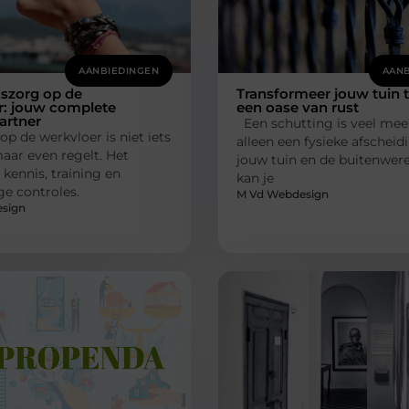
AANBIEDINGEN
AANB
dszorg op de
Transformeer jouw tuin 
r: jouw complete
een oase van rust
partner
Een schutting is veel mee
op de werkvloer is niet iets
alleen een fysieke afscheid
aar even regelt. Het
jouw tuin en de buitenwere
kennis, training en
kan je
e controles.
M Vd Webdesign
sign