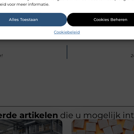
eid voor meer informatie.
Alles Toestaan
Cookies Beheren
Cookiebeleid
r!
2
rde artikelen
die u mogelijk in