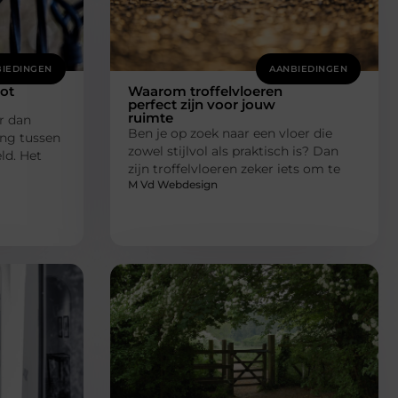
IEDINGEN
AANBIEDINGEN
tot
Waarom troffelvloeren
perfect zijn voor jouw
ruimte
r dan
Ben je op zoek naar een vloer die
ing tussen
zowel stijlvol als praktisch is? Dan
ld. Het
zijn troffelvloeren zeker iets om te
M Vd Webdesign