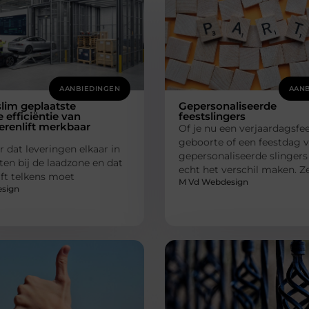
AANBIEDINGEN
AANB
lim geplaatste
Gepersonaliseerde
e efficiëntie van
feestslingers
renlift merkbaar
Of je nu een verjaardagsfee
geboorte of een feestdag vi
r dat leveringen elkaar in
gepersonaliseerde slinger
ten bij de laadzone en dat
echt het verschil maken. 
lift telkens moet
M Vd Webdesign
sign