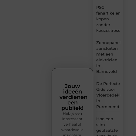
PSG
fanartikelen
kopen
zonder
keuzestress
Zonnepanelen
aansluiten
met een
elektricien
in
Barneveld
De Perfecte
Jouw
Gids voor
ideeën
Vloerbedekking
verdienen
in
een
Purmerend
publiek!
Heb je een
Hoe een
interessant
verhaal of
slim
waardevolle
geplaatste
inzichten?