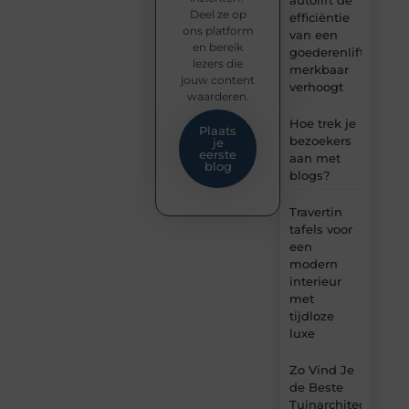
autolift de
Deel ze op
efficiëntie
ons platform
van een
en bereik
goederenlift
lezers die
merkbaar
jouw content
verhoogt
waarderen.
Hoe trek je
Plaats
bezoekers
je
eerste
aan met
blog
blogs?
Travertin
tafels voor
een
modern
interieur
met
tijdloze
luxe
Zo Vind Je
de Beste
Tuinarchitect