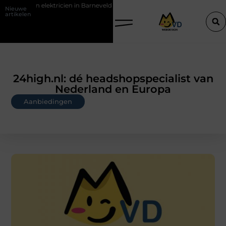
cien in Barneveld
De Perfecte Gids voor Vloerbedekking in Purmeren
Nieuwe
artikelen
24high.nl: dé headshopspecialist van
Nederland en Europa
Aanbiedingen