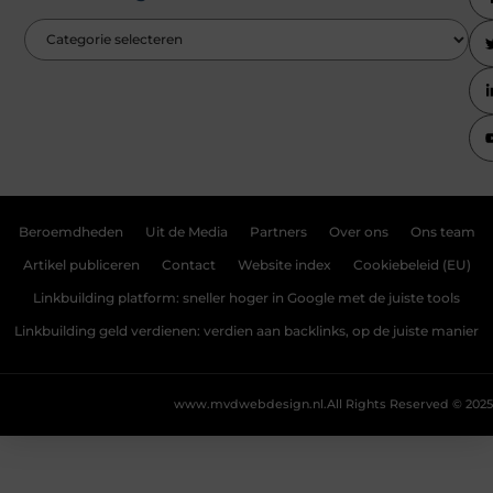
Beroemdheden
Uit de Media
Partners
Over ons
Ons team
Artikel publiceren
Contact
Website index
Cookiebeleid (EU)
Linkbuilding platform: sneller hoger in Google met de juiste tools
Linkbuilding geld verdienen: verdien aan backlinks, op de juiste manier
www.mvdwebdesign.nl.
All Rights Reserved © 2025