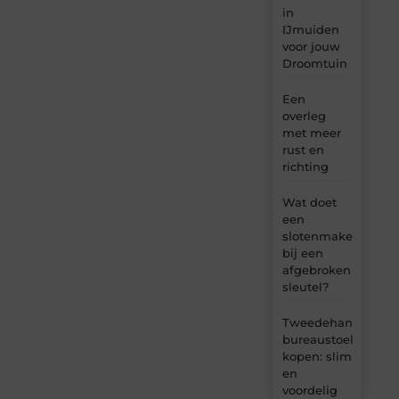
in
IJmuiden
voor jouw
Droomtuin
Een
overleg
met meer
rust en
richting
Wat doet
een
slotenmaker
bij een
afgebroken
sleutel?
Tweedehands
bureaustoel
kopen: slim
en
voordelig