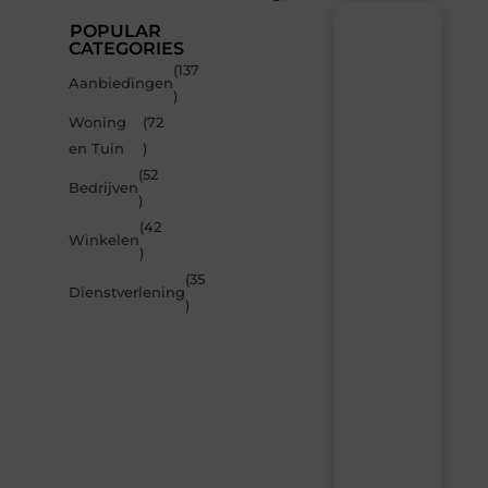
POPULAR
CATEGORIES
(137
Recente
Aanbiedingen
)
berichten
Woning
(72
Laat
en Tuin
)
je
inspireren
(52
Bedrijven
door
)
de
(42
nieuwste
Winkelen
artikelen
)
van
(35
MvdWebdesign.nl
Dienstverlening
)
–
dagelijks
verse
content,
boordevol
ideeën,
tips
en
inzichten.