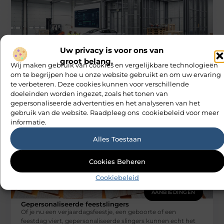
Uw privacy is voor ons van
AANBIEDINGEN
groot belang.
Hoe een slim geplaatste autolift de
Wij maken gebruik van cookies en vergelijkbare technologieën
efficiëntie van een goederenlift merkbaar
om te begrijpen hoe u onze website gebruikt en om uw ervaring
verhoogt
te verbeteren. Deze cookies kunnen voor verschillende
Stel je voor dat leveringen elkaar in de weg zitten bij de
doeleinden worden ingezet, zoals het tonen van
laadzone en dat een volle lift telkens moet
M Vd Webdesign
gepersonaliseerde advertenties en het analyseren van het
gebruik van de website. Raadpleeg ons cookiebeleid voor meer
informatie.
Alles Toestaan
Cookies Beheren
Cookiebeleid
AANBIEDINGEN
Gepersonaliseerde feestslingers
Of je nu een verjaardagsfeestje, een geboorte of een
feestdag viert, gepersonaliseerde slingers kunnen echt het