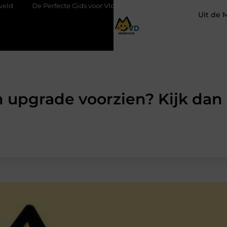
e Gids voor Vloerbedekking in Purmerend
Hoe een slim geplaats
Uit de 
n upgrade voorzien? Kijk dan 