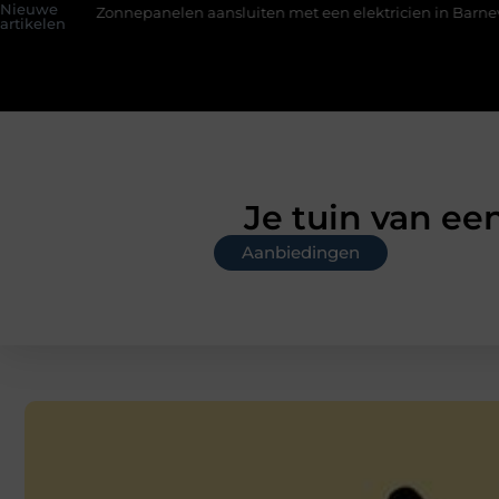
Nieuwe
nelen aansluiten met een elektricien in Barneveld
De Perfect
artikelen
Je tuin van ee
Aanbiedingen