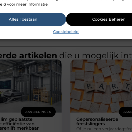
eid voor meer informatie.
Alles Toestaan
Cookies Beheren
Cookiebeleid
rde artikelen
die u mogelijk in
AANBIEDINGEN
AANB
lim geplaatste
Gepersonaliseerde
e efficiëntie van
feestslingers
renlift merkbaar
Of je nu een verjaardagsfee