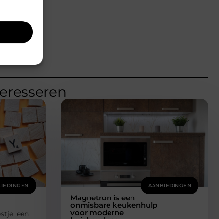
teresseren
IEDINGEN
AANBIEDINGEN
Magnetron is een
onmisbare keukenhulp
voor moderne
stje, een