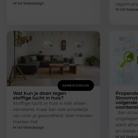
M Vd Webdesign
regelmatig
M Vd Webde
AANBIEDINGEN
Wat kun je doen tegen
Propenda
stoffige lucht in huis?
Stroomst
volgende 
Stoffige lucht in huis is niet alleen
voorberei
vervelend, maar kan ook schadelijk
Een stroo
zijn voor je gezondheid. Veel mensen
ongelegen
merken het
sterk afhan
M Vd Webdesign
en steeds 
M Vd Webde