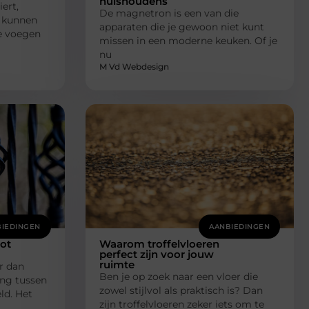
huishoudens
ert,
De magnetron is een van die
s kunnen
apparaten die je gewoon niet kunt
Ze voegen
missen in een moderne keuken. Of je
nu
M Vd Webdesign
IEDINGEN
AANBIEDINGEN
tot
Waarom troffelvloeren
perfect zijn voor jouw
ruimte
r dan
Ben je op zoek naar een vloer die
ing tussen
zowel stijlvol als praktisch is? Dan
ld. Het
zijn troffelvloeren zeker iets om te