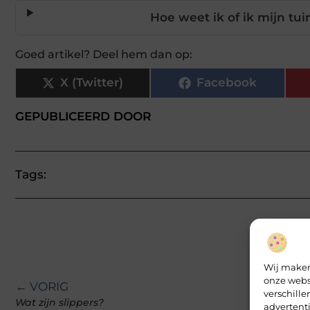
Hoe weet ik of ik mijn tu
Goed artikel? Deel hem dan op:
X (Twitter)
Facebook
GEPUBLICEERD DOOR
Tags:
Wij maken
onze webs
← VORIG
verschill
Wat zijn slippers?
advertent