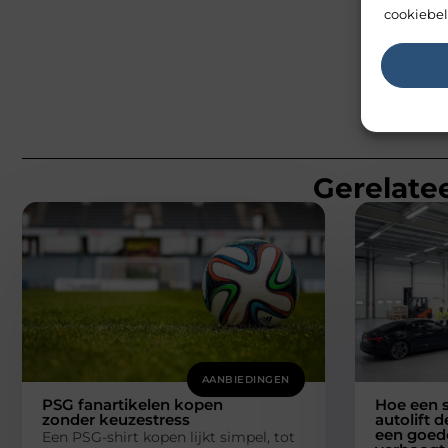
cookiebel
Gerelatee
AANBIEDINGEN
PSG fanartikelen kopen
Hoe een s
zonder keuzestress
autolift d
een goede
Een PSG-shirt kopen lijkt simpel, tot