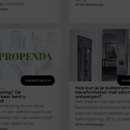
e controles.
M Vd Webdesign
sign
AANBIEDINGEN
AANB
 –
Hoe kun je je buitenruim
oring? De
transformeren met slim
keer bent u
ontwerpen?
d!
Het creëren van een uitno
mstoring komt altijd
functionele buitenruimte 
. In een wereld waarin we
enorme impact hebben op 
kelijk zijn van elektriciteit
leefomgeving. Of je nu een
meer elektrische
M Vd Webdesign
sign