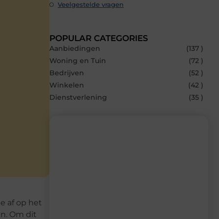
Veelgestelde vragen
POPULAR CATEGORIES
Aanbiedingen
(137 )
Woning en Tuin
(72 )
Bedrijven
(52 )
Winkelen
(42 )
Dienstverlening
(35 )
Recente berichten
Laat je inspireren door de nieuwste
artikelen van MvdWebdesign.nl –
dagelijks verse content, boordevol
e af op het
ideeën, tips en inzichten.
en. Om dit