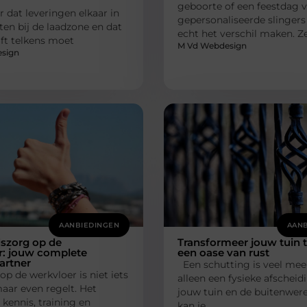
geboorte of een feestdag vi
r dat leveringen elkaar in
gepersonaliseerde slinger
ten bij de laadzone en dat
echt het verschil maken. 
lift telkens moet
M Vd Webdesign
sign
AANBIEDINGEN
AANB
dszorg op de
Transformeer jouw tuin 
r: jouw complete
een oase van rust
partner
Een schutting is veel mee
op de werkvloer is niet iets
alleen een fysieke afscheid
aar even regelt. Het
jouw tuin en de buitenwere
kennis, training en
kan je