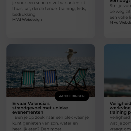
verhoogt
je voor een scherm vol varianten zit:
Stel je voo
thuis, uit, derde tenue, training, kids,
de weg zit
bedrukking
een volle 
M Vd Webdesign
M Vd Webde
AANBIEDINGEN
Ervaar Valencia's
Veilighei
strandgevoel met unieke
werkvloe
evenementen
training 
Ben je op zoek naar een plek waar je
Veiligheid 
kunt genieten van zon, water en
wat je zom
heerlijk eten? Dan moet
vraagt om 