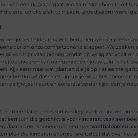
 tuin van een upgrade gaat voorzien. Maar hoe? In dit bl
er die ene, unieke plek te maken. Lees daarom vooral ga
e
en de lijntjes te kleuren. Wat bedoelen we hier precies 
m eens buiten onze comfortzone te stappen. We zoeken al
e blijven hier vaak binnen omdat dit veilig aanvoelt en
j het doorvoeren van een upgrade in jouw tuin, is het ov
n. Kijk eens naar wat planten die je op het eerste gezic
e schutting of dat ene tuinhuisje. Voor het doorvoeren
 de lijntjes kleurt en eens iets verder kijkt dan je neus
t meteen dat er een soort kinderparadijs in jouw tuin 
at een tuin die geschikt is voor kinderen, vaak een boe
weeg daarom eens serieus om een paar
voetbaldoelen
aan
Een plek die kinderen energie geeft, doet dat over het