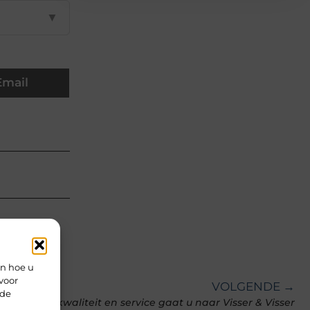
▼
Email
en hoe u
voor
VOLGENDE →
rde
Voor kwaliteit en service gaat u naar Visser & Visser