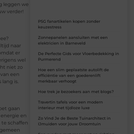
og leggen we
uw verder!
PSG fanartikelen kopen zonder
keuzestress
Zonnepanelen aansluiten met een
mee?
elektricien in Barneveld
tijd naar
 omdat er
De Perfecte Gids voor Vloerbedekking in
Purmerend
erigens wel
ht niet zo
Hoe een slim geplaatste autolift de
 van een
efficiëntie van een goederenlift
 lang is.
merkbaar verhoogt
Hoe trek je bezoekers aan met blogs?
Travertin tafels voor een modern
interieur met tijdloze luxe
moet gaan
l energie en
Zo Vind Je de Beste Tuinarchitect in
 te schaffen
IJmuiden voor jouw Droomtuin
 algemeen