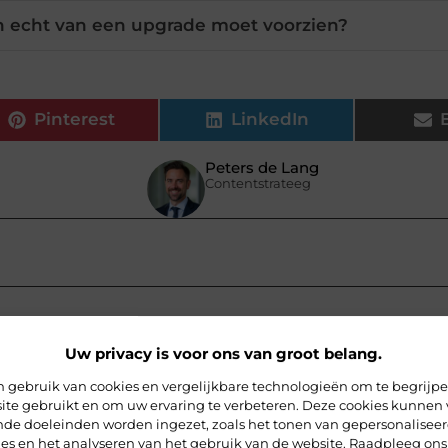
in echt van een upgrade moet voorzien?
Pinterest
LinkedIn
Peters de Lang
Contentstrateeg
Uw privacy is voor ons van groot belang.
 gebruik van cookies en vergelijkbare technologieën om te begrijp
ite gebruikt en om uw ervaring te verbeteren. Deze cookies kunnen 
ende doeleinden worden ingezet, zoals het tonen van gepersonalisee
ies en het analyseren van het gebruik van de website. Raadpleeg ons