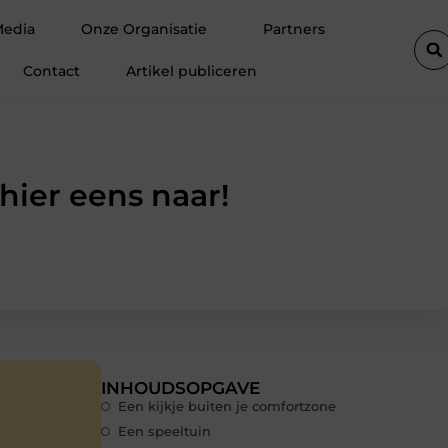
te autolift de efficiëntie van een goederenlift merkbaar verhoogt
Media
Onze Organisatie
Partners
Contact
Artikel publiceren
hier eens naar!
INHOUDSOPGAVE
Een kijkje buiten je comfortzone
Een speeltuin