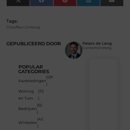
X
Facebook
Pinterest
LinkedIn
Email
(Twitter)
Tags:
Chauffeur Limburg
GEPUBLICEERD DOOR
Peters de Lang
Contentstrateeg
POPULAR
CATEGORIES
(137
Recente
Aanbiedingen
)
berichten
Woning
(72
Laat
en Tuin
)
je
inspireren
(52
Bedrijven
door
)
de
(42
nieuwste
Winkelen
artikelen
)