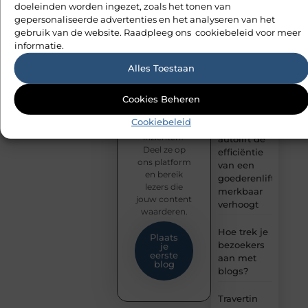
doeleinden worden ingezet, zoals het tonen van
gepersonaliseerde advertenties en het analyseren van het
De Perfecte
Jouw
gebruik van de website. Raadpleeg ons cookiebeleid voor meer
Gids voor
ideeën
informatie.
Vloerbedekking
verdienen
in
een
Alles Toestaan
Purmerend
publiek!
Heb je een
Cookies Beheren
Hoe een
interessant
verhaal of
slim
Cookiebeleid
waardevolle
geplaatste
inzichten?
autolift de
Deel ze op
efficiëntie
ons platform
van een
en bereik
goederenlift
lezers die
merkbaar
jouw content
verhoogt
waarderen.
Hoe trek je
Plaats
bezoekers
je
eerste
aan met
blog
blogs?
Travertin