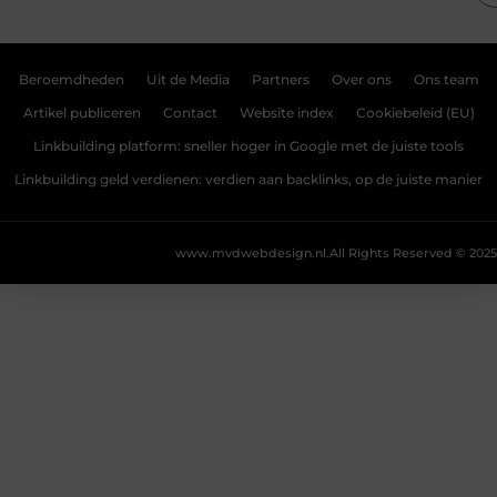
Beroemdheden
Uit de Media
Partners
Over ons
Ons team
Artikel publiceren
Contact
Website index
Cookiebeleid (EU)
Linkbuilding platform: sneller hoger in Google met de juiste tools
Linkbuilding geld verdienen: verdien aan backlinks, op de juiste manier
www.mvdwebdesign.nl.
All Rights Reserved © 2025