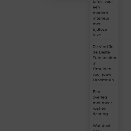
tafels voor
een
modern
interieur
met
tijdloze
luxe
Zo Vind Je
de Beste
Tuinarchitect
in
IJmuiden
voor jouw
Droomtuin
Een
overleg
met meer
rust en
richting
Wat doet