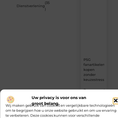
van
(35
MvdWebdesign.nl
Dienstverlening
)
–
dagelijks
verse
content,
boordevol
ideeën,
tips
en
inzichten.
PSG
fanartikelen
kopen
zonder
keuzestress
Zonnepanelen
aansluiten
Uw privacy is voor ons van
met een
groot belang.
Wij maken gebruik van cookies en vergelijkbare technologieën
elektricien
om te begrijpen hoe u onze website gebruikt en om uw ervaring
in
te verbeteren. Deze cookies kunnen voor verschillende
Barneveld