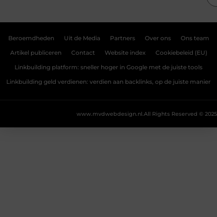
Beroemdheden
Uit de Media
Partners
Over ons
Ons team
Artikel publiceren
Contact
Website index
Cookiebeleid (EU)
Linkbuilding platform: sneller hoger in Google met de juiste tools
Linkbuilding geld verdienen: verdien aan backlinks, op de juiste manier
www.mvdwebdesign.nl.
All Rights Reserved © 2025