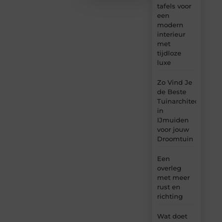
tafels voor
een
modern
interieur
met
tijdloze
luxe
Zo Vind Je
de Beste
Tuinarchitect
in
IJmuiden
voor jouw
Droomtuin
Een
overleg
met meer
rust en
richting
Wat doet