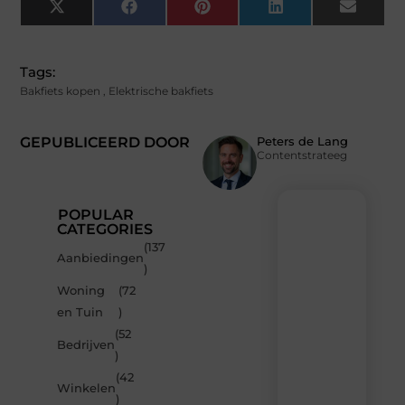
X
Facebook
Pinterest
LinkedIn
Email
(Twitter)
Tags:
Bakfiets kopen
,
Elektrische bakfiets
GEPUBLICEERD DOOR
Peters de Lang
Contentstrateeg
POPULAR
CATEGORIES
(137
Recente
Aanbiedingen
)
berichten
Woning
(72
Laat
en Tuin
)
je
inspireren
(52
Bedrijven
door
)
de
(42
nieuwste
Winkelen
artikelen
)