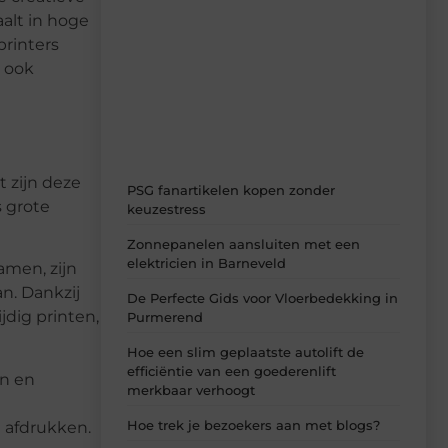
Recente berichten
alt in hoge
Laat je inspireren door de nieuwste
printers
artikelen van MvdWebdesign.nl –
r ook
dagelijks verse content, boordevol
ideeën, tips en inzichten.
 zijn deze
PSG fanartikelen kopen zonder
s grote
keuzestress
Zonnepanelen aansluiten met een
elektricien in Barneveld
amen, zijn
n. Dankzij
De Perfecte Gids voor Vloerbedekking in
dig printen,
Purmerend
Hoe een slim geplaatste autolift de
efficiëntie van een goederenlift
en en
merkbaar verhoogt
Hoe trek je bezoekers aan met blogs?
 afdrukken.