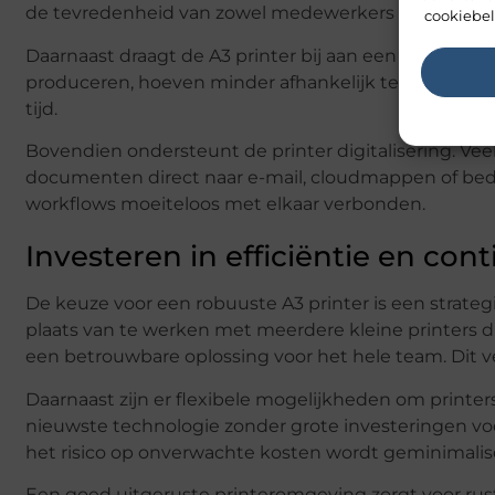
de tevredenheid van zowel medewerkers als klanten
cookiebel
Daarnaast draagt de A3 printer bij aan een profession
produceren, hoeven minder afhankelijk te zijn van ex
tijd.
Bovendien ondersteunt de printer digitalisering. Ve
documenten direct naar e-mail, cloudmappen of bedr
workflows moeiteloos met elkaar verbonden.
Investeren in efficiëntie en cont
De keuze voor een robuuste A3 printer is een strategis
plaats van te werken met meerdere kleine printers 
een betrouwbare oplossing voor het hele team. Dit 
Daarnaast zijn er flexibele mogelijkheden om printer
nieuwste technologie zonder grote investeringen voo
het risico op onverwachte kosten wordt geminimalis
Een goed uitgeruste printeromgeving zorgt voor ru