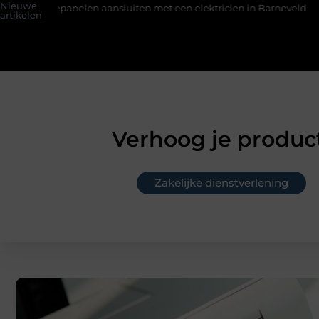
Nieuwe
elen aansluiten met een elektricien in Barneveld
De Perfecte
artikelen
Verhoog je product
Zakelijke dienstverlening