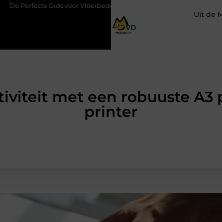
 Gids voor Vloerbedekking in Purmerend
Hoe een slim geplaatst
Uit de 
iviteit met een robuuste A3 pr
printer