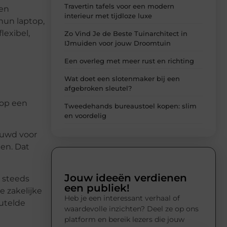
Travertin tafels voor een modern
len
interieur met tijdloze luxe
hun laptop,
lexibel,
Zo Vind Je de Beste Tuinarchitect in
IJmuiden voor jouw Droomtuin
Een overleg met meer rust en richting
Wat doet een slotenmaker bij een
afgebroken sleutel?
nop een
Tweedehands bureaustoel kopen: slim
en voordelig
bouwd voor
en. Dat
Jouw ideeën verdienen
 steeds
een publiek!
e zakelijke
Heb je een interessant verhaal of
eutelde
waardevolle inzichten? Deel ze op ons
platform en bereik lezers die jouw