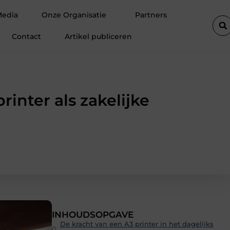
e autolift de efficiëntie van een goederenlift merkbaar verhoogt
Media
Onze Organisatie
Partners
Contact
Artikel publiceren
inter als zakelijke
INHOUDSOPGAVE
De kracht van een A3 printer in het dagelijks