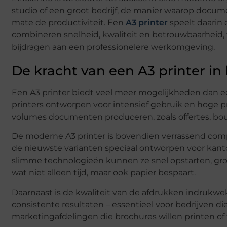
studio of een groot bedrijf, de manier waarop doc
mate de productiviteit. Een
A3 printer
speelt daarin 
combineren snelheid, kwaliteit en betrouwbaarheid, w
bijdragen aan een professionelere werkomgeving.
De kracht van een A3 printer in 
Een A3 printer biedt veel meer mogelijkheden dan ee
printers ontworpen voor intensief gebruik en hoge pre
volumes documenten produceren, zoals offertes, bou
De moderne A3 printer is bovendien verrassend compa
de nieuwste varianten speciaal ontworpen voor kanto
slimme technologieën kunnen ze snel opstarten, gro
wat niet alleen tijd, maar ook papier bespaart.
Daarnaast is de kwaliteit van de afdrukken indrukwek
consistente resultaten – essentieel voor bedrijven d
marketingafdelingen die brochures willen printen o