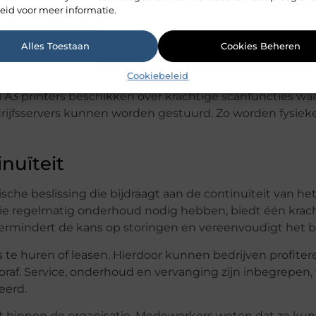
.
eid voor meer informatie.
elere uitstraling. Bedrijven die intern hoogwaardige prin
Alles Toestaan
Cookies Beheren
terne drukwerkpartners. Dat scheelt niet alleen kosten
Cookiebeleid
el A3 printers beschikken over krachtige scanfuncties w
ijfsservers kunnen worden gestuurd. Zo worden fysieke
inuïteit
che beslissing die bijdraagt aan de continuïteit van het 
die regelmatig onderhoud nodig hebben, biedt één krach
vermindert de kans op storingen en vereenvoudigt het b
s te huren of leasen. Hierdoor kunnen bedrijven profite
raf. Service, onderhoud en vervanging zijn inbegrepen,
eerd.
st binnen de organisatie. Medewerkers weten dat ze ku