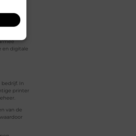
ts
, maar ook
aarmee
 en digitale
bedrijf. In
tige printer
eheer.
ren van de
 waardoor
nnen