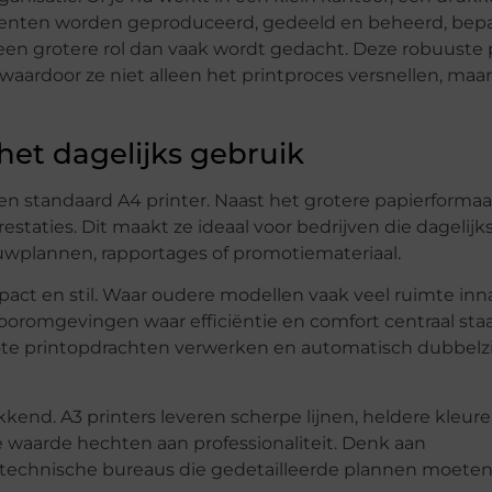
umenten worden geproduceerd, gedeeld en beheerd, bepa
een grotere rol dan vaak wordt gedacht. Deze robuuste 
aardoor ze niet alleen het printproces versnellen, maa
het dagelijks gebruik
n standaard A4 printer. Naast het grotere papierformaat
staties. Dit maakt ze ideaal voor bedrijven die dagelijk
wplannen, rapportages of promotiemateriaal.
ct en stil. Waar oudere modellen vaak veel ruimte inn
oromgevingen waar efficiëntie en comfort centraal staa
te printopdrachten verwerken en automatisch dubbelzij
kend. A3 printers leveren scherpe lijnen, heldere kleur
ie waarde hechten aan professionaliteit. Denk aan
f technische bureaus die gedetailleerde plannen moeten