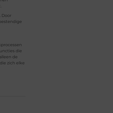
.
. Door
tbestendige
rkprocessen
functies die
alleen de
die zich elke