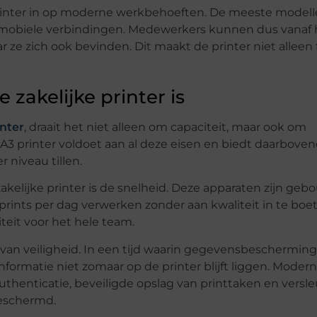
printer in op moderne werkbehoeften. De meeste model
n mobiele verbindingen. Medewerkers kunnen dus vanaf 
ze zich ook bevinden. Dit maakt de printer niet alleen f
zakelijke printer is
inter
, draait het niet alleen om capaciteit, maar ook om
A3 printer voldoet aan al deze eisen en biedt daarbove
 niveau tillen.
akelijke printer is de snelheid. Deze apparaten zijn ge
ints per dag verwerken zonder aan kwaliteit in te boet
eit voor het hele team.
van veiligheid. In een tijd waarin gegevensbescherming
informatie niet zomaar op de printer blijft liggen. Modern
authenticatie, beveiligde opslag van printtaken en versl
beschermd.