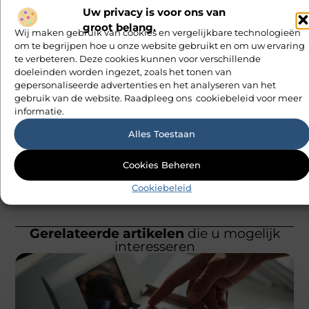
Wat doet
Uw privacy is voor ons van
een
groot belang.
Wij maken gebruik van cookies en vergelijkbare technologieën
slotenmaker
om te begrijpen hoe u onze website gebruikt en om uw ervaring
bij een
te verbeteren. Deze cookies kunnen voor verschillende
afgebroken
doeleinden worden ingezet, zoals het tonen van
sleutel?
gepersonaliseerde advertenties en het analyseren van het
gebruik van de website. Raadpleeg ons cookiebeleid voor meer
Tweedehands
informatie.
bureaustoel
kopen: slim
Alles Toestaan
en
voordelig
Cookies Beheren
Cookiebeleid
Gerelateerde artikelen
die u mogelijk
interesseren