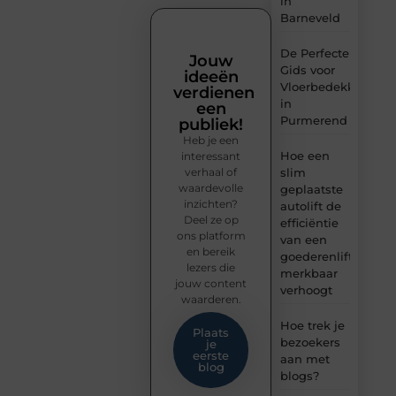
in
Barneveld
De Perfecte
Jouw
Gids voor
ideeën
Vloerbedekking
verdienen
in
een
Purmerend
publiek!
Heb je een
Hoe een
interessant
verhaal of
slim
waardevolle
geplaatste
inzichten?
autolift de
Deel ze op
efficiëntie
ons platform
van een
en bereik
goederenlift
lezers die
merkbaar
jouw content
verhoogt
waarderen.
Hoe trek je
Plaats
bezoekers
je
eerste
aan met
blog
blogs?