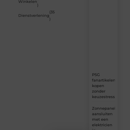
Winkelen
artikelen
)
van
(35
MvdWebdesign.nl
Dienstverlening
)
–
dagelijks
verse
content,
boordevol
ideeën,
tips
en
inzichten.
PSG
fanartikelen
kopen
zonder
keuzestress
Zonnepanelen
aansluiten
met een
elektricien