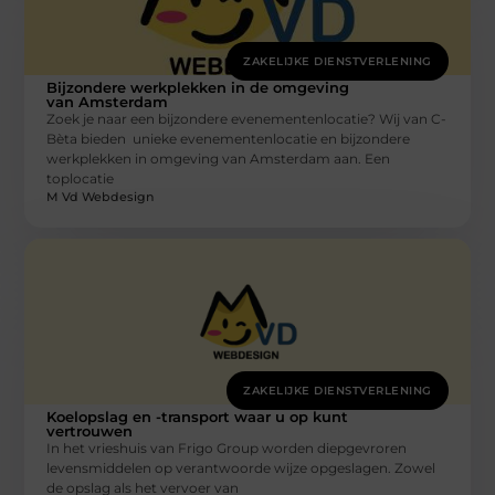
ZAKELIJKE DIENSTVERLENING
Bijzondere werkplekken in de omgeving
van Amsterdam
Zoek je naar een bijzondere evenementenlocatie? Wij van C-
Bèta bieden unieke evenementenlocatie en bijzondere
werkplekken in omgeving van Amsterdam aan. Een
toplocatie
M Vd Webdesign
ZAKELIJKE DIENSTVERLENING
Koelopslag en -transport waar u op kunt
vertrouwen
In het vrieshuis van Frigo Group worden diepgevroren
levensmiddelen op verantwoorde wijze opgeslagen. Zowel
de opslag als het vervoer van