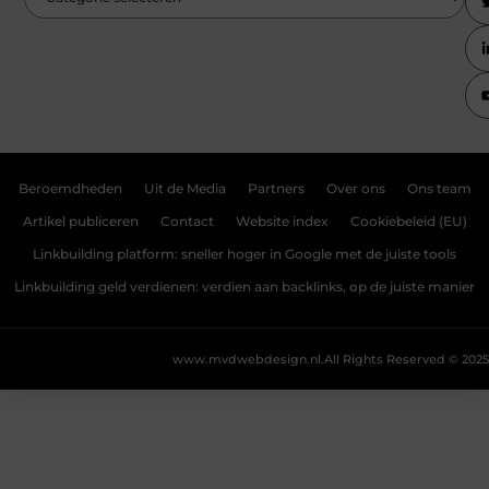
Beroemdheden
Uit de Media
Partners
Over ons
Ons team
Artikel publiceren
Contact
Website index
Cookiebeleid (EU)
Linkbuilding platform: sneller hoger in Google met de juiste tools
Linkbuilding geld verdienen: verdien aan backlinks, op de juiste manier
www.mvdwebdesign.nl.
All Rights Reserved © 2025