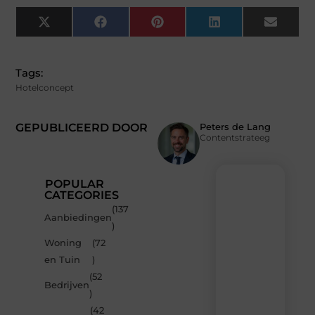
X
Facebook
Pinterest
LinkedIn
Email
(Twitter)
Tags:
Hotelconcept
GEPUBLICEERD DOOR
Peters de Lang
Contentstrateeg
POPULAR
CATEGORIES
(137
Recente
Aanbiedingen
)
berichten
Woning
(72
Laat
en Tuin
)
je
inspireren
(52
Bedrijven
door
)
de
(42
nieuwste