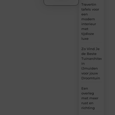
Travertin
tafels voor
een
modern
interieur
met
tijdloze
luxe
Zo Vind Je
de Beste
Tuinarchitect
in
IJmuiden
voor jouw
Droomtuin
Een
overleg
met meer
rust en
richting