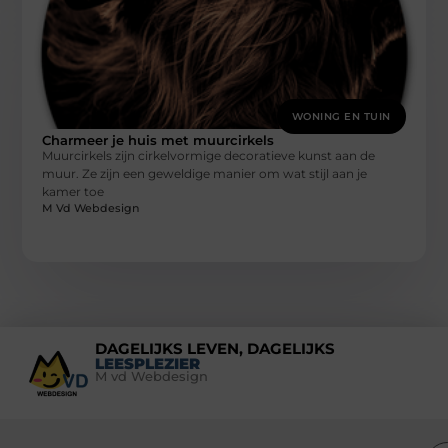
WONING EN TUIN
Charmeer je huis met muurcirkels
Muurcirkels zijn cirkelvormige decoratieve kunst aan de
muur. Ze zijn een geweldige manier om wat stijl aan je
kamer toe
M Vd Webdesign
DAGELIJKS LEVEN, DAGELIJKS
LEESPLEZIER
M vd Webdesign