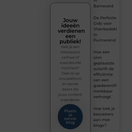
in
Barneveld
De Perfecte
Jouw
Gids voor
ideeën
Vloerbedekking
verdienen
in
een
Purmerend
publiek!
Heb je een
Hoe een
interessant
verhaal of
slim
waardevolle
geplaatste
inzichten?
autolift de
Deel ze op
efficiëntie
ons platform
van een
en bereik
goederenlift
lezers die
merkbaar
jouw content
verhoogt
waarderen.
Hoe trek je
Plaats
bezoekers
je
eerste
aan met
blog
blogs?