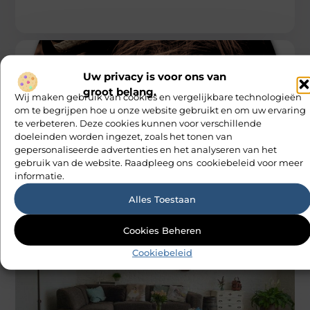
Uw privacy is voor ons van
groot belang.
Wij maken gebruik van cookies en vergelijkbare technologieën
om te begrijpen hoe u onze website gebruikt en om uw ervaring
te verbeteren. Deze cookies kunnen voor verschillende
doeleinden worden ingezet, zoals het tonen van
WONING EN TUIN
gepersonaliseerde advertenties en het analyseren van het
De complete gids voor wanddecoratie en
hoe u deze het beste in uw huis kunt
gebruik van de website. Raadpleeg ons cookiebeleid voor meer
gebruiken
informatie.
Een cirkel op de muur is een zeer belangrijk aspect in
woondecoratie. Het kan de uitstraling van je kamer maken
Alles Toestaan
M Vd Webdesign
Cookies Beheren
Cookiebeleid