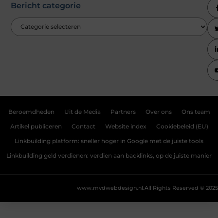
Bericht categorie
Beroemdheden
Uit de Media
Partners
Over ons
Ons team
Artikel publiceren
Contact
Website index
Cookiebeleid (EU)
Linkbuilding platform: sneller hoger in Google met de juiste tools
Linkbuilding geld verdienen: verdien aan backlinks, op de juiste manier
www.mvdwebdesign.nl.
All Rights Reserved © 2025