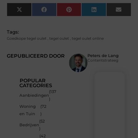
X
Facebook
Pinterest
LinkedIn
Email
(Twitter)
Tags:
Goedkope tegel oulet
,
tegel oulet
,
tegel oulet online
GEPUBLICEERD DOOR
Peters de Lang
Contentstrateeg
POPULAR
CATEGORIES
(137
Recente
Aanbiedingen
)
berichten
Woning
(72
Laat
en Tuin
)
je
inspireren
(52
Bedrijven
door
)
de
(42
nieuwste