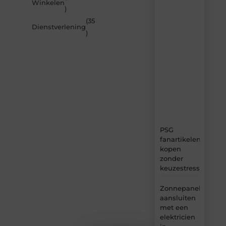
Winkelen
artikelen
)
van
(35
MvdWebdesign.nl
Dienstverlening
)
–
dagelijks
verse
content,
boordevol
ideeën,
tips
en
inzichten.
PSG
fanartikelen
kopen
zonder
keuzestress
Zonnepanelen
aansluiten
met een
elektricien