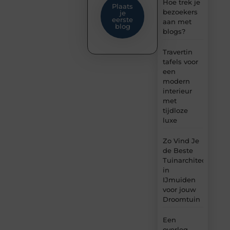
Hoe trek je
Plaats
bezoekers
je
eerste
aan met
blog
blogs?
Travertin
tafels voor
een
modern
interieur
met
tijdloze
luxe
Zo Vind Je
de Beste
Tuinarchitect
in
IJmuiden
voor jouw
Droomtuin
Een
overleg