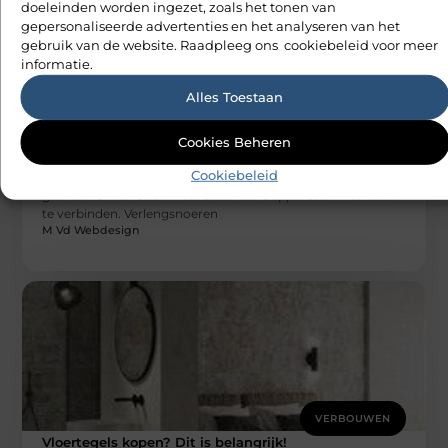
doeleinden worden ingezet, zoals het tonen van
gepersonaliseerde advertenties en het analyseren van het
gebruik van de website. Raadpleeg ons cookiebeleid voor meer
informatie.
Alles Toestaan
VERBOUWEN
Cookies Beheren
Hoe u het beste verlengsnoer voor uw
behoeften kunt vinden
Cookiebeleid
Verlengsnoeren zijn een type elektrische kabel die wordt
gebruikt om twee of meer elektrische apparaten met elkaar
te verbinden. Verlengsnoeren
M Vd Webdesign
VERBOUWEN
Vloertegels kopen? Dit is belangrijk!