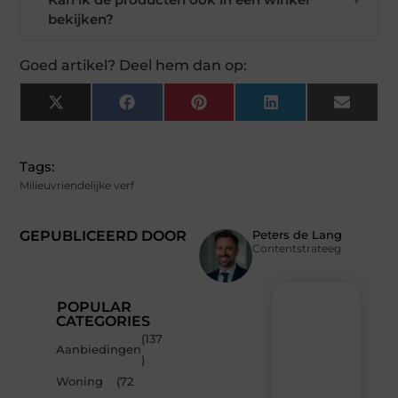
bekijken?
Goed artikel? Deel hem dan op:
X
Facebook
Pinterest
LinkedIn
Email
(Twitter)
Tags:
Milieuvriendelijke verf
GEPUBLICEERD DOOR
Peters de Lang
Contentstrateeg
POPULAR
CATEGORIES
(137
Recente
Aanbiedingen
)
berichten
Woning
(72
Laat