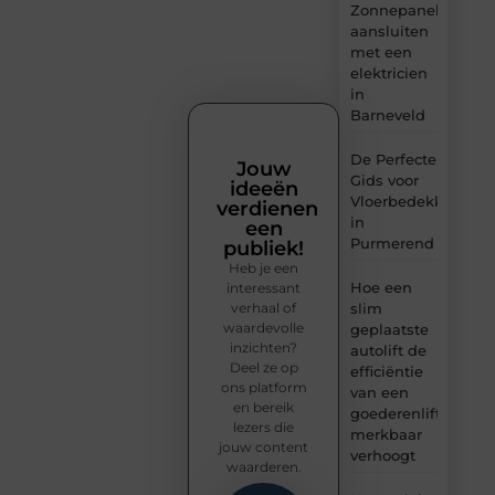
Zonnepanelen
aansluiten
met een
elektricien
in
Barneveld
De Perfecte
Jouw
Gids voor
ideeën
Vloerbedekking
verdienen
in
een
Purmerend
publiek!
Heb je een
Hoe een
interessant
verhaal of
slim
waardevolle
geplaatste
inzichten?
autolift de
Deel ze op
efficiëntie
ons platform
van een
en bereik
goederenlift
lezers die
merkbaar
jouw content
verhoogt
waarderen.