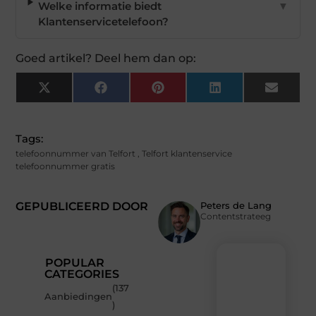
Welke informatie biedt
▼
Klantenservicetelefoon?
Goed artikel? Deel hem dan op:
X
Facebook
Pinterest
LinkedIn
Email
(Twitter)
Tags:
telefoonnummer van Telfort
,
Telfort klantenservice
telefoonnummer gratis
GEPUBLICEERD DOOR
Peters de Lang
Contentstrateeg
POPULAR
CATEGORIES
(137
Recente
Aanbiedingen
)
berichten