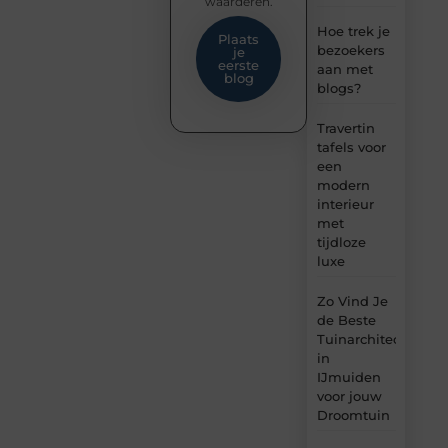
waarderen.
Hoe trek je
Plaats
bezoekers
je
eerste
aan met
blog
blogs?
Travertin
tafels voor
een
modern
interieur
met
tijdloze
luxe
Zo Vind Je
de Beste
Tuinarchitect
in
IJmuiden
voor jouw
Droomtuin