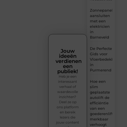
Zonnepanelen
aansluiten
met een
elektricien
in
Barneveld
De Perfecte
Jouw
Gids voor
ideeën
Vloerbedekking
verdienen
in
een
Purmerend
publiek!
Heb je een
Hoe een
interessant
verhaal of
slim
waardevolle
geplaatste
inzichten?
autolift de
Deel ze op
efficiëntie
ons platform
van een
en bereik
goederenlift
lezers die
merkbaar
jouw content
verhoogt