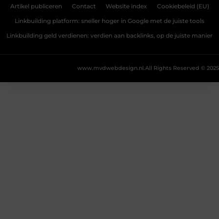
Artikel publiceren
Contact
Website index
Cookiebeleid (EU)
Linkbuilding platform: sneller hoger in Google met de juiste tools
Linkbuilding geld verdienen: verdien aan backlinks, op de juiste manier
www.mvdwebdesign.nl.
All Rights Reserved © 2025