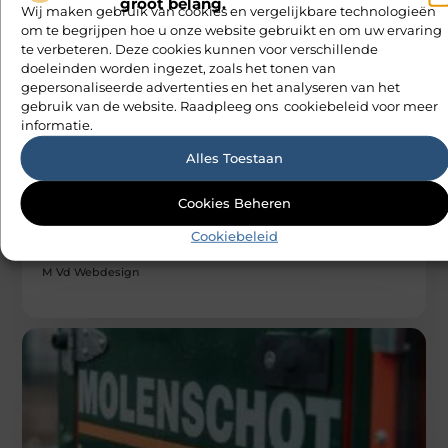
groot belang.
Wij maken gebruik van cookies en vergelijkbare technologieën
om te begrijpen hoe u onze website gebruikt en om uw ervaring
te verbeteren. Deze cookies kunnen voor verschillende
doeleinden worden ingezet, zoals het tonen van
gepersonaliseerde advertenties en het analyseren van het
gebruik van de website. Raadpleeg ons cookiebeleid voor meer
informatie.
Alles Toestaan
DIENSTVERLENING
Kewodak: Uw vriendelijke
Cookies Beheren
dakdekkersbedrijf met een knipoog
Welkom bij de wondere wereld van daken! Nee, dit is geen
Cookiebeleid
nieuwe fantasy-serie, maar een kijkje in de fascinerende
wereld
M Vd Webdesign