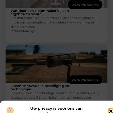
DIENSTVERLENING
Wat doet een slotenmaker bij een
afgebroken sleutel?
Een afgebroken sleutel in het slot kan een vervelende en
onverwachte situatie zijn. Het gebeurt vaak wanneer een
sleutel versleten
M Vd Webdesign
DIENSTVERLENING
Sitcon: Innovatie in beveiliging en
technologie
In een tijd waarin technologie voortdurend in ontwikkeling
is, staat het bedrijf Sitcon bekend om zijn innovatieve
oplossingen op het
M Vd Webdesign
Uw privacy is voor ons van