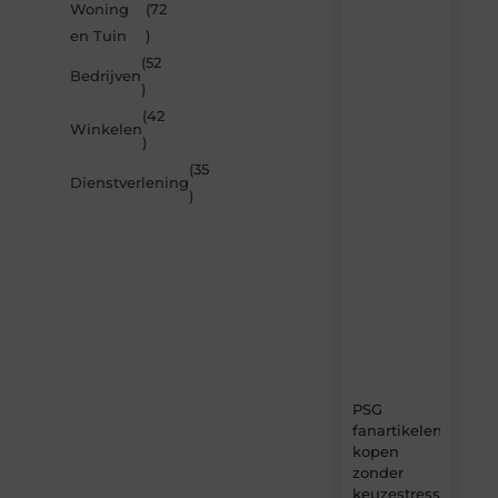
Woning
(72
Laat
en Tuin
)
je
inspireren
(52
Bedrijven
door
)
de
(42
nieuwste
Winkelen
artikelen
)
van
(35
MvdWebdesign.nl
Dienstverlening
)
–
dagelijks
verse
content,
boordevol
ideeën,
tips
en
inzichten.
PSG
fanartikelen
kopen
zonder
keuzestress