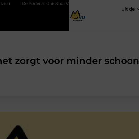
te Gids voor Vloerbedekking in Purmerend
Hoe een slim geplaa
Uit de 
rnet zorgt voor minder scho