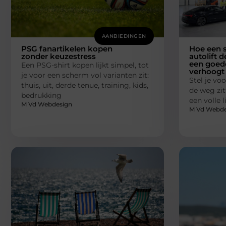
AANBIEDINGEN
PSG fanartikelen kopen
Hoe een s
zonder keuzestress
autolift d
een goede
Een PSG-shirt kopen lijkt simpel, tot
verhoogt
je voor een scherm vol varianten zit:
Stel je voo
thuis, uit, derde tenue, training, kids,
de weg zit
bedrukking
een volle 
M Vd Webdesign
M Vd Webde