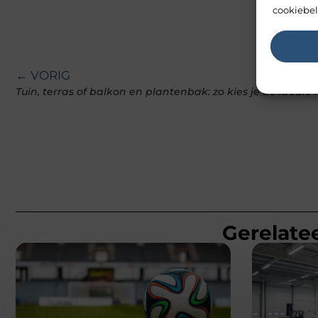
cookiebel
← VORIG
Tuin, terras of balkon en plantenbak: zo kies je de ideale
Gerelatee