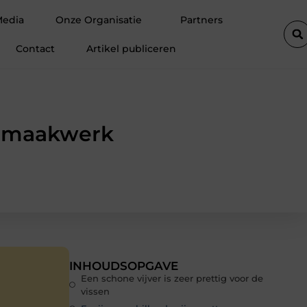
tste autolift de efficiëntie van een goederenlift merkbaar verhoogt
Media
Onze Organisatie
Partners
Contact
Artikel publiceren
onmaakwerk
INHOUDSOPGAVE
Een schone vijver is zeer prettig voor de
vissen