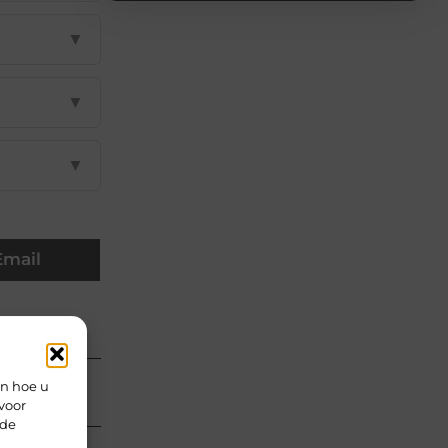
▼
▼
▼
Email
en hoe u
voor
rde