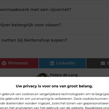
oonmaakwerk met een vijvernet?
ijver belangrijk voor vissen?
e netten bij Nettenshop kopen?
Pinterest
LinkedIn
Peters de Lang
Contentstrateeg
Uw privacy is voor ons van groot belang.
 gebruik van cookies en vergelijkbare technologieën om te begrijp
ite gebruikt en om uw ervaring te verbeteren. Deze cookies kunnen 
ende doeleinden worden ingezet, zoals het tonen van gepersonalisee
ies en het analyseren van het gebruik van de website. Raadpleeg ons