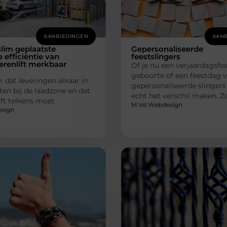
AANBIEDINGEN
AANB
lim geplaatste
Gepersonaliseerde
e efficiëntie van
feestslingers
renlift merkbaar
Of je nu een verjaardagsfee
geboorte of een feestdag vi
r dat leveringen elkaar in
gepersonaliseerde slinger
ten bij de laadzone en dat
echt het verschil maken. 
lift telkens moet
M Vd Webdesign
sign