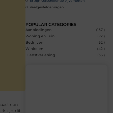
Er zijn verschillende vijvernetten
Veelgestelde vragen
POPULAR CATEGORIES
Aanbiedingen
(137 )
Woning en Tuin
(72 )
Bedrijven
(52 )
Winkelen
(42 )
Dienstverlening
(35 )
Recente berichten
Laat je inspireren door de nieuwste
artikelen van MvdWebdesign.nl –
rnaast een
dagelijks verse content, boordevol
k zijn, dit
ideeën, tips en inzichten.