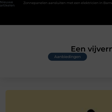
Nieuwe
panelen aansluiten met een elektricien in Barneveld
De Perfec
artikelen
Een vijve
Aanbiedingen