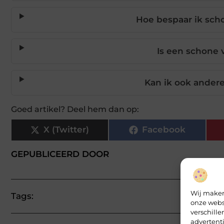
Hoe bespaar ik sch
Is een schone v
Kan ik ook ander
Goed artikel? Deel hem dan op:
X (Twitter)
Facebook
GEPUBLICEERD DOOR
Wij maken
Tags:
onze webs
verschill
advertent