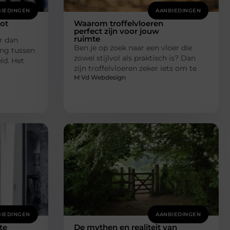
IEDINGEN
AANBIEDINGEN
tot
Waarom troffelvloeren
perfect zijn voor jouw
ruimte
r dan
Ben je op zoek naar een vloer die
ing tussen
zowel stijlvol als praktisch is? Dan
ld. Het
zijn troffelvloeren zeker iets om te
M Vd Webdesign
IEDINGEN
AANBIEDINGEN
te
De mythen en realiteit van