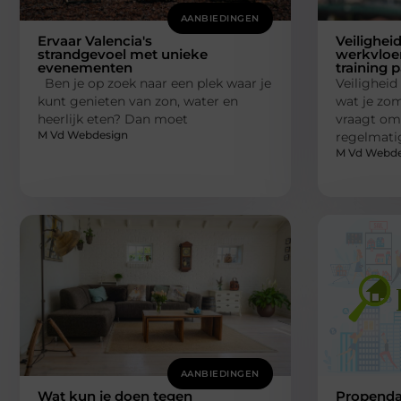
AANBIEDINGEN
Ervaar Valencia's
Veilighei
strandgevoel met unieke
werkvloe
evenementen
training 
Ben je op zoek naar een plek waar je
Veiligheid 
kunt genieten van zon, water en
wat je zom
heerlijk eten? Dan moet
vraagt om 
M Vd Webdesign
regelmatig
M Vd Webde
AANBIEDINGEN
Wat kun je doen tegen
Propenda