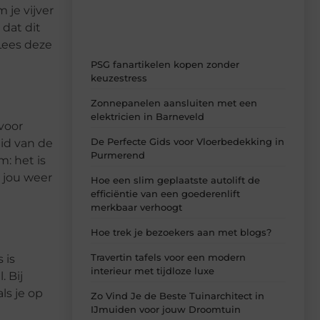
 je vijver
 dat dit
 Lees deze
PSG fanartikelen kopen zonder
keuzestress
Zonnepanelen aansluiten met een
elektricien in Barneveld
voor
De Perfecte Gids voor Vloerbedekking in
id van de
Purmerend
: het is
t jou weer
Hoe een slim geplaatste autolift de
efficiëntie van een goederenlift
merkbaar verhoogt
Hoe trek je bezoekers aan met blogs?
Travertin tafels voor een modern
 is
interieur met tijdloze luxe
 Bij
ls je op
Zo Vind Je de Beste Tuinarchitect in
IJmuiden voor jouw Droomtuin