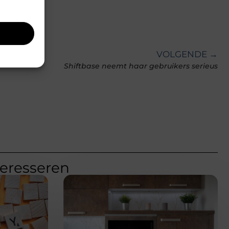
VOLGENDE →
Shiftbase neemt haar gebruikers serieus
teresseren