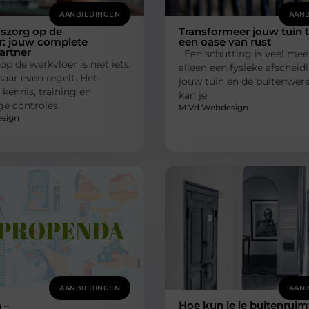
AANBIEDINGEN
AANB
dszorg op de
Transformeer jouw tuin 
r: jouw complete
een oase van rust
partner
Een schutting is veel mee
op de werkvloer is niet iets
alleen een fysieke afscheid
aar even regelt. Het
jouw tuin en de buitenwere
kennis, training en
kan je
e controles.
M Vd Webdesign
sign
AANBIEDINGEN
AANB
 –
Hoe kun je je buitenruim