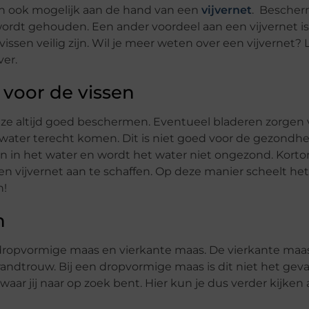
 dan ook mogelijk aan de hand van een
vijvernet
. Bescherm
 wordt gehouden. Een ander voordeel aan een vijvernet is
ssen veilig zijn. Wil je meer weten over een vijvernet?
ver.
g voor de vissen
deze altijd goed beschermen. Eventueel bladeren zorgen 
 water terecht komen. Dit is niet goed voor de gezondhe
n in het water en wordt het water niet ongezond. Kortom
en vijvernet aan te schaffen. Op deze manier scheelt he
n!
n
 dropvormige maas en vierkante maas. De vierkante maas
ndtrouw. Bij een dropvormige maas is dit niet het geval.
ar jij naar op zoek bent. Hier kun je dus verder kijken a