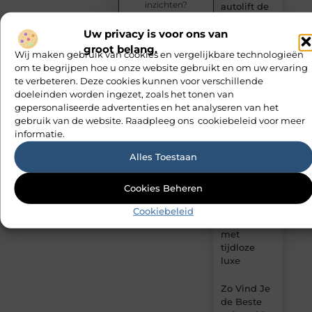
inzichten?
autolift de
Deel ze op
efficiëntie
ons platform
Uw privacy is voor ons van
van een
en bereik
goederenlift
groot belang.
Wij maken gebruik van cookies en vergelijkbare technologieën
lezers die
merkbaar
om te begrijpen hoe u onze website gebruikt en om uw ervaring
jouw content
verhoogt
waarderen.
te verbeteren. Deze cookies kunnen voor verschillende
doeleinden worden ingezet, zoals het tonen van
Hoe trek je
Plaats
gepersonaliseerde advertenties en het analyseren van het
bezoekers
je
gebruik van de website. Raadpleeg ons cookiebeleid voor meer
eerste
aan met
blog
informatie.
blogs?
Alles Toestaan
Travertin
tafels voor
Cookies Beheren
een
modern
Cookiebeleid
interieur
met
tijdloze
luxe
Zo Vind Je
de Beste