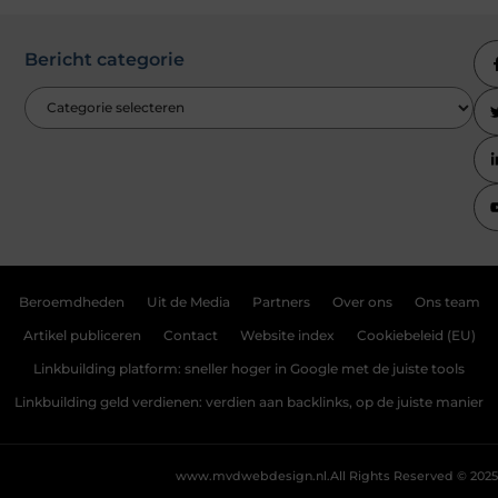
Bericht categorie
Beroemdheden
Uit de Media
Partners
Over ons
Ons team
Artikel publiceren
Contact
Website index
Cookiebeleid (EU)
Linkbuilding platform: sneller hoger in Google met de juiste tools
Linkbuilding geld verdienen: verdien aan backlinks, op de juiste manier
www.mvdwebdesign.nl.
All Rights Reserved © 2025