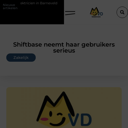
ktricien in Barneveld
De Perfecte Gids voor Vloerbedekking in Pur
Nieuwe
artikelen
Shiftbase neemt haar gebruikers
serieus
Zakelijk