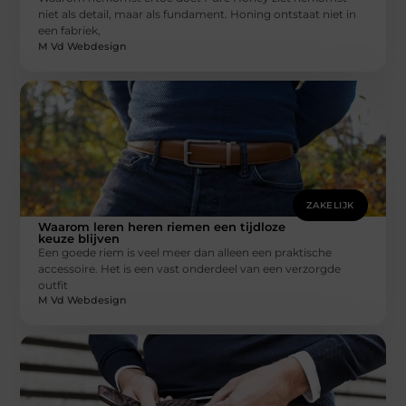
niet als detail, maar als fundament. Honing ontstaat niet in
een fabriek,
M Vd Webdesign
ZAKELIJK
Waarom leren heren riemen een tijdloze
keuze blijven
Een goede riem is veel meer dan alleen een praktische
accessoire. Het is een vast onderdeel van een verzorgde
outfit
M Vd Webdesign