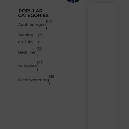
POPULAR
CATEGORIES
(137
Recente
Aanbiedingen
)
berichten
Woning
(72
Laat
en Tuin
)
je
inspireren
(52
Bedrijven
door
)
de
(42
nieuwste
Winkelen
artikelen
)
van
(35
MvdWebdesign.nl
Dienstverlening
)
–
dagelijks
verse
content,
boordevol
ideeën,
tips
en
inzichten.