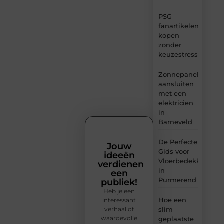
PSG
fanartikelen
kopen
zonder
keuzestress
Zonnepanelen
aansluiten
met een
elektricien
in
Barneveld
De Perfecte
Jouw
Gids voor
ideeën
Vloerbedekking
verdienen
in
een
Purmerend
publiek!
Heb je een
Hoe een
interessant
verhaal of
slim
waardevolle
geplaatste