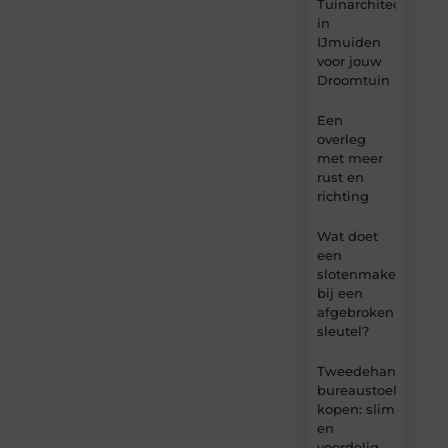
Tuinarchitect
in
IJmuiden
voor jouw
Droomtuin
Een
overleg
met meer
rust en
richting
Wat doet
een
slotenmaker
bij een
afgebroken
sleutel?
Tweedehands
bureaustoel
kopen: slim
en
voordelig