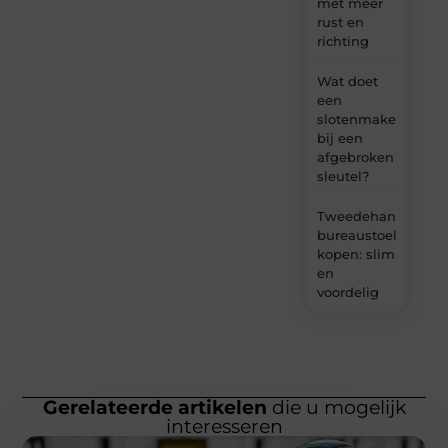
met meer
rust en
richting
Wat doet
een
slotenmaker
bij een
afgebroken
sleutel?
Tweedehands
bureaustoel
kopen: slim
en
voordelig
Gerelateerde artikelen
die u mogelijk
interesseren