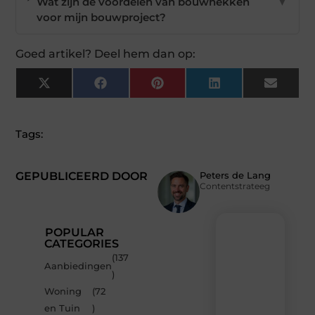
Wat zijn de voordelen van bouwhekken
▼
voor mijn bouwproject?
Goed artikel? Deel hem dan op:
X
Facebook
Pinterest
LinkedIn
Email
(Twitter)
Tags:
GEPUBLICEERD DOOR
Peters de Lang
Contentstrateeg
POPULAR
CATEGORIES
(137
Recente
Aanbiedingen
)
berichten
Woning
(72
Laat
en Tuin
)
je