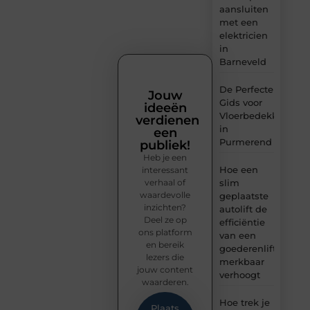
aansluiten
met een
elektricien
in
Barneveld
De Perfecte
Jouw
Gids voor
ideeën
Vloerbedekking
verdienen
in
een
Purmerend
publiek!
Heb je een
Hoe een
interessant
verhaal of
slim
waardevolle
geplaatste
inzichten?
autolift de
Deel ze op
efficiëntie
ons platform
van een
en bereik
goederenlift
lezers die
merkbaar
jouw content
verhoogt
waarderen.
Hoe trek je
Plaats