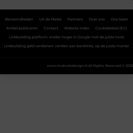
Beroemdheden
Uit de Media
Partners
Over ons
Ons team
Artikel publiceren
Contact
Website index
Cookiebeleid (EU)
Linkbuilding platform: sneller hoger in Google met de juiste tools
Linkbuilding geld verdienen: verdien aan backlinks, op de juiste manier
www.mvdwebdesign.nl.
All Rights Reserved © 2025