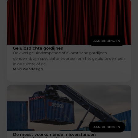
AANBIEDINGEN
Geluidsdichte gordijnen
Ook wel geluiddempende of akoestische gordijnen
genoemd, zijn speciaal ontworpen om het geluid te dempen
in de ruimte of de
M Vd Webdesign
AANBIEDINGEN
De meest voorkomende misverstanden