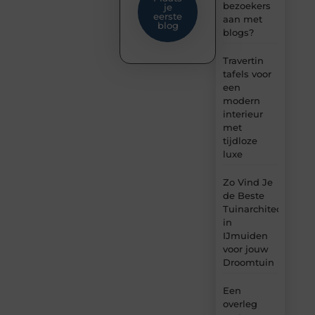
bezoekers
je
eerste
aan met
blog
blogs?
Travertin
tafels voor
een
modern
interieur
met
tijdloze
luxe
Zo Vind Je
de Beste
Tuinarchitect
in
IJmuiden
voor jouw
Droomtuin
Een
overleg