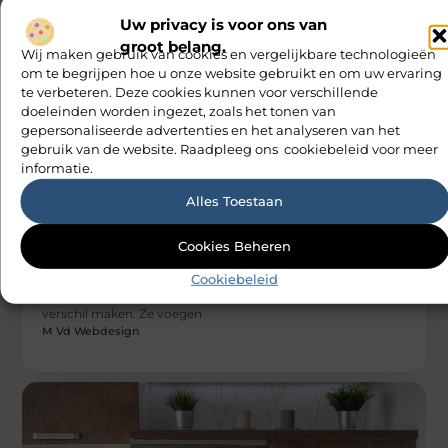
verhoogt
Uw privacy is voor ons van
Stel je voor dat leveringen elkaar in de weg zitten bij de
laadzone en dat een volle lift telkens moet
groot belang.
Wij maken gebruik van cookies en vergelijkbare technologieën
M Vd Webdesign
om te begrijpen hoe u onze website gebruikt en om uw ervaring
te verbeteren. Deze cookies kunnen voor verschillende
doeleinden worden ingezet, zoals het tonen van
gepersonaliseerde advertenties en het analyseren van het
gebruik van de website. Raadpleeg ons cookiebeleid voor meer
informatie.
Alles Toestaan
AANBIEDINGEN
Cookies Beheren
Gepersonaliseerde feestslingers
Of je nu een verjaardagsfeestje, een geboorte of een
Cookiebeleid
feestdag viert, gepersonaliseerde slingers kunnen echt het
verschil maken. Ze voegen
M Vd Webdesign