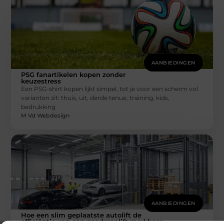
AANBIEDINGEN
PSG fanartikelen kopen zonder
keuzestress
Een PSG-shirt kopen lijkt simpel, tot je voor een scherm vol
varianten zit: thuis, uit, derde tenue, training, kids,
bedrukking
M Vd Webdesign
AANBIEDINGEN
Hoe een slim geplaatste autolift de
efficiëntie van een goederenlift merkbaar