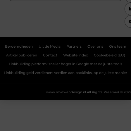
Beroemdheden
Uit de Media
Partners
Over ons
Ons team
Artikel publiceren
Contact
Website index
Cookiebeleid (EU)
Linkbuilding platform: sneller hoger in Google met de juiste tools
Linkbuilding geld verdienen: verdien aan backlinks, op de juiste manier
www.mvdwebdesign.nl.
All Rights Reserved © 2025