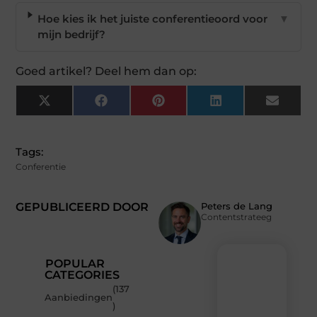
Hoe kies ik het juiste conferentieoord voor
▼
mijn bedrijf?
Goed artikel? Deel hem dan op:
X
Facebook
Pinterest
LinkedIn
Email
(Twitter)
Tags:
Conferentie
GEPUBLICEERD DOOR
Peters de Lang
Contentstrateeg
POPULAR
CATEGORIES
(137
Recente
Aanbiedingen
)
berichten