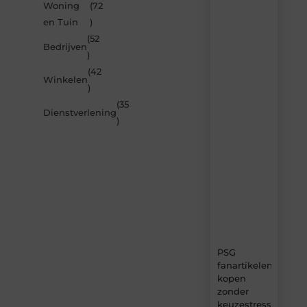
Woning
(72
Laat
en Tuin
)
je
inspireren
(52
Bedrijven
door
)
de
(42
nieuwste
Winkelen
artikelen
)
van
(35
MvdWebdesign.nl
Dienstverlening
)
–
dagelijks
verse
content,
boordevol
ideeën,
tips
en
inzichten.
PSG
fanartikelen
kopen
zonder
keuzestress