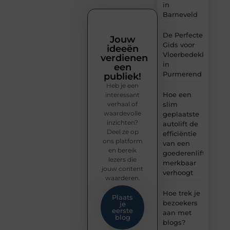
in
Barneveld
De Perfecte
Jouw
Gids voor
ideeën
Vloerbedekking
verdienen
in
een
Purmerend
publiek!
Heb je een
Hoe een
interessant
verhaal of
slim
waardevolle
geplaatste
inzichten?
autolift de
Deel ze op
efficiëntie
ons platform
van een
en bereik
goederenlift
lezers die
merkbaar
jouw content
verhoogt
waarderen.
Hoe trek je
Plaats
bezoekers
je
eerste
aan met
blog
blogs?