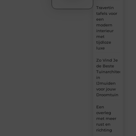
Travertin
tafels voor
een
modern
interieur
met
tijdloze
luxe
Zo Vind Je
de Beste
Tuinarchitect
in
IJmuiden
voor jouw
Droomtuin
Een
overleg
met meer
rust en
richting