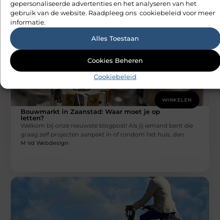
gepersonaliseerde advertenties en het analyseren van het
M Vd Webdesign
gebruik van de website. Raadpleeg ons cookiebeleid voor meer
informatie.
Alles Toestaan
Cookies Beheren
Cookiebeleid
WINKELEN
Bouwmarkt in Zaanstad: Waar moet je op
letten?
Welkom bij onze nieuwste blogpost! Als jij iemand bent die
graag zelf projecten aanpakt in of rondom het huis, dan
M Vd Webdesign