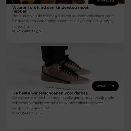
WINKELEN
Waarom elk kind een kinderstep moet
hebben
Het is een van de meest geprezen vervoersmiddelen voor
kinderen; een kinderstep. Wanneer u over een brug loopt,
handelt u
M Vd Webdesign
WINKELEN
De beste winterschoenen voor dames
De zomer is misschien nog in volle gang, maar in bijna alle
schoenenwinkels stroomt de wintercollectie alweer
langzaam binnen. Heb
M Vd Webdesign