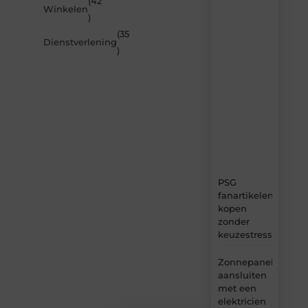
(42
nieuwste
Winkelen
artikelen
)
van
(35
MvdWebdesign.nl
Dienstverlening
)
–
dagelijks
verse
content,
boordevol
ideeën,
tips
en
inzichten.
PSG
fanartikelen
kopen
zonder
keuzestress
Zonnepanelen
aansluiten
met een
elektricien