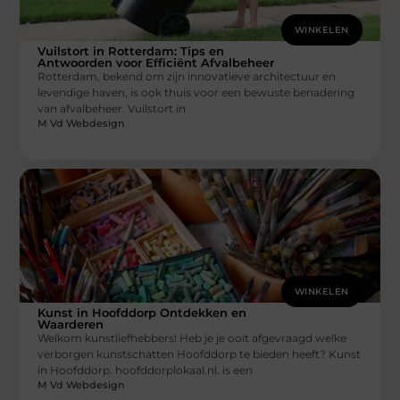
WINKELEN
Vuilstort in Rotterdam: Tips en
Antwoorden voor Efficiënt Afvalbeheer
Rotterdam, bekend om zijn innovatieve architectuur en
levendige haven, is ook thuis voor een bewuste benadering
van afvalbeheer. Vuilstort in
M Vd Webdesign
WINKELEN
Kunst in Hoofddorp Ontdekken en
Waarderen
Welkom kunstliefhebbers! Heb je je ooit afgevraagd welke
verborgen kunstschatten Hoofddorp te bieden heeft? Kunst
in Hoofddorp. hoofddorplokaal.nl. is een
M Vd Webdesign