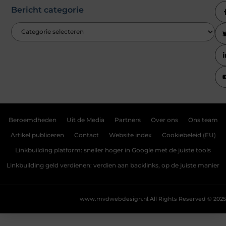
Bericht categorie
Beroemdheden
Uit de Media
Partners
Over ons
Ons team
Artikel publiceren
Contact
Website index
Cookiebeleid (EU)
Linkbuilding platform: sneller hoger in Google met de juiste tools
Linkbuilding geld verdienen: verdien aan backlinks, op de juiste manier
www.mvdwebdesign.nl.
All Rights Reserved © 2025