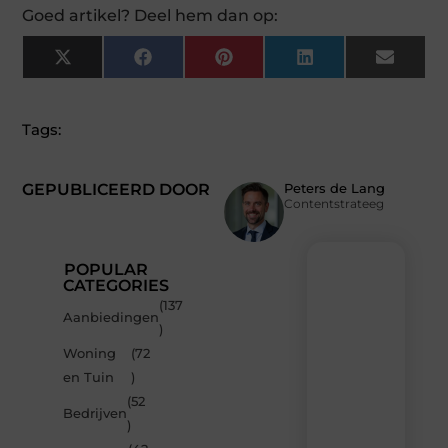
Goed artikel? Deel hem dan op:
X
Facebook
Pinterest
LinkedIn
Email
(Twitter)
Tags:
GEPUBLICEERD DOOR
Peters de Lang
Contentstrateeg
POPULAR
CATEGORIES
(137
Recente
Aanbiedingen
)
berichten
Woning
(72
Laat
en Tuin
)
je
inspireren
(52
Bedrijven
door
)
de