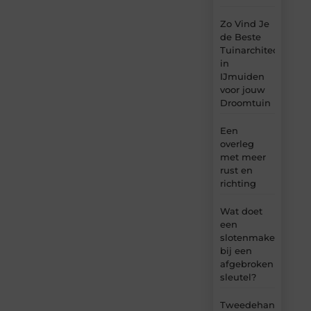
Zo Vind Je
de Beste
Tuinarchitect
in
IJmuiden
voor jouw
Droomtuin
Een
overleg
met meer
rust en
richting
Wat doet
een
slotenmaker
bij een
afgebroken
sleutel?
Tweedehands