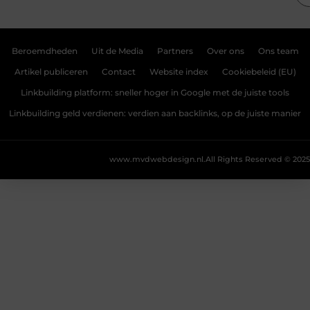
Beroemdheden
Uit de Media
Partners
Over ons
Ons team
Artikel publiceren
Contact
Website index
Cookiebeleid (EU)
Linkbuilding platform: sneller hoger in Google met de juiste tools
Linkbuilding geld verdienen: verdien aan backlinks, op de juiste manier
www.mvdwebdesign.nl.
All Rights Reserved © 2025