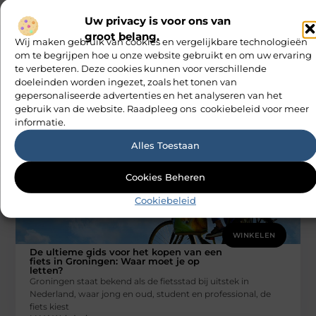
Uw privacy is voor ons van
WINKELEN
groot belang.
Wij maken gebruik van cookies en vergelijkbare technologieën
Bouwmarkt in Zaanstad: Waar moet je op
letten?
om te begrijpen hoe u onze website gebruikt en om uw ervaring
Welkom bij onze nieuwste blogpost! Als jij iemand bent die
te verbeteren. Deze cookies kunnen voor verschillende
graag zelf projecten aanpakt in of rondom het huis, dan
doeleinden worden ingezet, zoals het tonen van
M Vd Webdesign
gepersonaliseerde advertenties en het analyseren van het
gebruik van de website. Raadpleeg ons cookiebeleid voor meer
informatie.
Alles Toestaan
Cookies Beheren
Cookiebeleid
WINKELEN
De ultieme gids voor het kopen van een
fiets in Groningen: Waar moet je op
letten?
Groningen staat bekend als de fietsstad bij uitstek in
Nederland, waar jong en oud, student en professional, de
fiets kiest