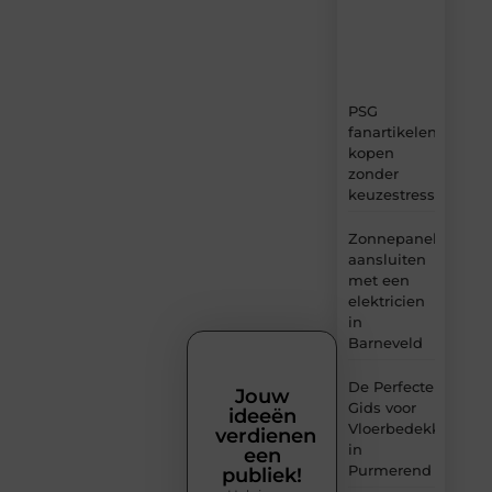
ideeën,
tips
en
inzichten.
PSG
fanartikelen
kopen
zonder
keuzestress
Zonnepanelen
aansluiten
met een
elektricien
in
Barneveld
De Perfecte
Jouw
Gids voor
ideeën
Vloerbedekking
verdienen
in
een
Purmerend
publiek!