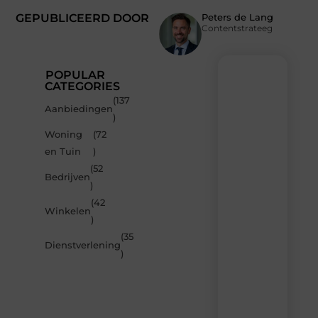
GEPUBLICEERD DOOR
Peters de Lang
Contentstrateeg
POPULAR
CATEGORIES
(137
Recente
Aanbiedingen
)
berichten
Woning
(72
Laat
en Tuin
)
je
inspireren
(52
Bedrijven
door
)
de
(42
nieuwste
Winkelen
artikelen
)
van
(35
MvdWebdesign.nl
Dienstverlening
)
–
dagelijks
verse
content,
boordevol