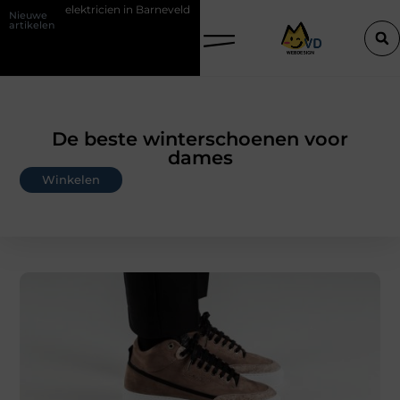
n in Barneveld
De Perfecte Gids voor Vloerbedekking in Purmerend
Nieuwe
artikelen
De beste winterschoenen voor
dames
Winkelen