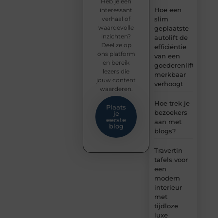
Heb je een
Hoe een
interessant
verhaal of
slim
waardevolle
geplaatste
inzichten?
autolift de
Deel ze op
efficiëntie
ons platform
van een
en bereik
goederenlift
lezers die
merkbaar
jouw content
verhoogt
waarderen.
Hoe trek je
Plaats
bezoekers
je
eerste
aan met
blog
blogs?
Travertin
tafels voor
een
modern
interieur
met
tijdloze
luxe