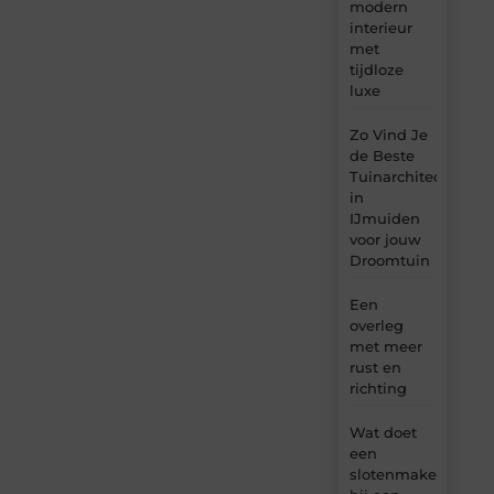
modern
interieur
met
tijdloze
luxe
Zo Vind Je
de Beste
Tuinarchitect
in
IJmuiden
voor jouw
Droomtuin
Een
overleg
met meer
rust en
richting
Wat doet
een
slotenmaker