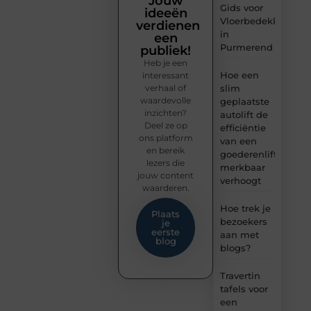
Jouw
Gids voor
ideeën
Vloerbedekking
verdienen
in
een
Purmerend
publiek!
Heb je een
Hoe een
interessant
verhaal of
slim
waardevolle
geplaatste
inzichten?
autolift de
Deel ze op
efficiëntie
ons platform
van een
en bereik
goederenlift
lezers die
merkbaar
jouw content
verhoogt
waarderen.
Hoe trek je
Plaats
bezoekers
je
eerste
aan met
blog
blogs?
Travertin
tafels voor
een