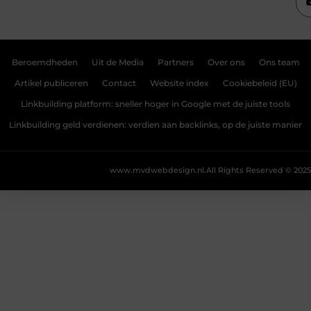
Beroemdheden
Uit de Media
Partners
Over ons
Ons team
Artikel publiceren
Contact
Website index
Cookiebeleid (EU)
Linkbuilding platform: sneller hoger in Google met de juiste tools
Linkbuilding geld verdienen: verdien aan backlinks, op de juiste manier
www.mvdwebdesign.nl.
All Rights Reserved © 2025