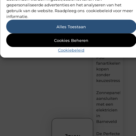
gepersonaliseerde advertenties en het analyseren van het
dagelijks
gebruik van de website. Raadpleeg ons cookiebeleid voor meer
verse
informatie.
content,
boordevol
Alles Toestaan
ideeën,
tips
en
Cookies Beheren
inzichten.
Cookiebeleid
PSG
fanartikelen
kopen
zonder
keuzestress
Zonnepanelen
aansluiten
met een
elektricien
in
Barneveld
De Perfecte