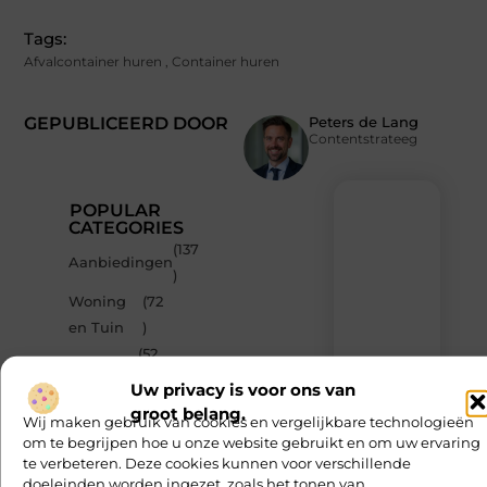
Tags:
Afvalcontainer huren
,
Container huren
GEPUBLICEERD DOOR
Peters de Lang
Contentstrateeg
POPULAR
CATEGORIES
(137
Recente
Aanbiedingen
)
berichten
Woning
(72
Laat
en Tuin
)
je
inspireren
(52
Bedrijven
door
)
Uw privacy is voor ons van
de
(42
nieuwste
groot belang.
Winkelen
Wij maken gebruik van cookies en vergelijkbare technologieën
artikelen
)
om te begrijpen hoe u onze website gebruikt en om uw ervaring
van
(35
te verbeteren. Deze cookies kunnen voor verschillende
MvdWebdesign.nl
Dienstverlening
doeleinden worden ingezet, zoals het tonen van
)
–