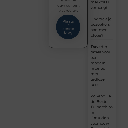
lezers die
merkbaar
jouw content
verhoogt
waarderen.
Hoe trek je
Plaats
bezoekers
je
eerste
aan met
blog
blogs?
Travertin
tafels voor
een
modern
interieur
met
tijdloze
luxe
Zo Vind Je
de Beste
Tuinarchitect
in
IJmuiden
voor jouw