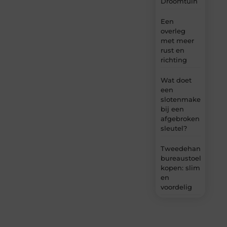
Droomtuin
Een
overleg
met meer
rust en
richting
Wat doet
een
slotenmaker
bij een
afgebroken
sleutel?
Tweedehands
bureaustoel
kopen: slim
en
voordelig