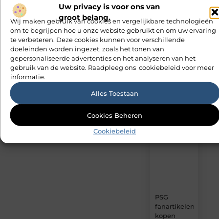
Recente
Aanbiedingen
Uw privacy is voor ons van
)
berichten
groot belang.
Wij maken gebruik van cookies en vergelijkbare technologieën
Woning
(72
Laat
om te begrijpen hoe u onze website gebruikt en om uw ervaring
en Tuin
)
je
te verbeteren. Deze cookies kunnen voor verschillende
inspireren
(52
doeleinden worden ingezet, zoals het tonen van
Bedrijven
door
)
gepersonaliseerde advertenties en het analyseren van het
de
gebruik van de website. Raadpleeg ons cookiebeleid voor meer
(42
nieuwste
Winkelen
informatie.
artikelen
)
van
(35
Alles Toestaan
MvdWebdesign.nl
Dienstverlening
)
–
dagelijks
Cookies Beheren
verse
Cookiebeleid
content,
boordevol
ideeën,
tips
en
inzichten.
PSG
fanartikelen
kopen