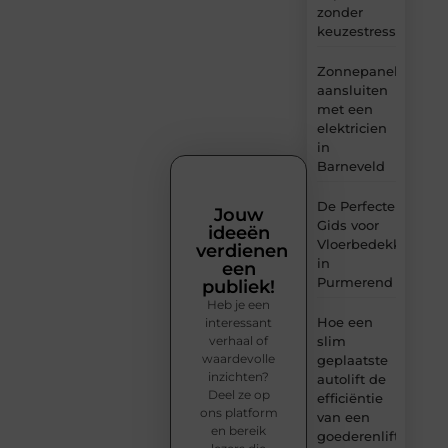
zonder
keuzestress
Zonnepanelen
aansluiten
met een
elektricien
in
Barneveld
De Perfecte
Jouw
Gids voor
ideeën
Vloerbedekking
verdienen
in
een
Purmerend
publiek!
Heb je een
Hoe een
interessant
verhaal of
slim
waardevolle
geplaatste
inzichten?
autolift de
Deel ze op
efficiëntie
ons platform
van een
en bereik
goederenlift