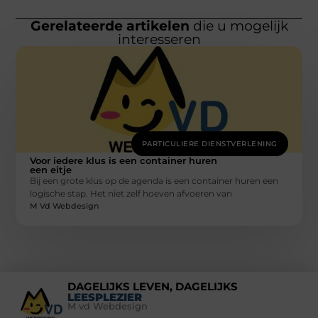
Gerelateerde artikelen
die u mogelijk
interesseren
PARTICULIERE DIENSTVERLENING
Voor iedere klus is een container huren
een eitje
Bij een grote klus op de agenda is een container huren een
logische stap. Het niet zelf hoeven afvoeren van
M Vd Webdesign
DAGELIJKS LEVEN, DAGELIJKS
LEESPLEZIER
M vd Webdesign