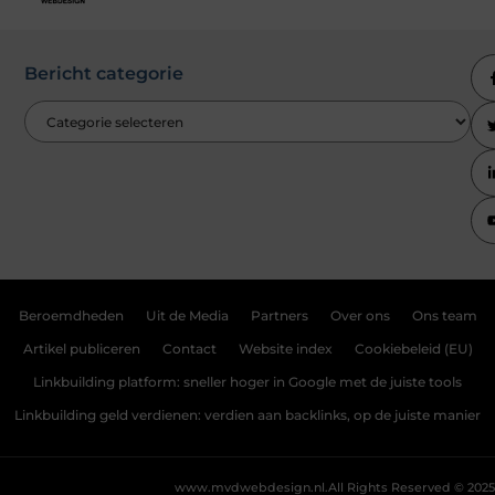
Bericht categorie
Beroemdheden
Uit de Media
Partners
Over ons
Ons team
Artikel publiceren
Contact
Website index
Cookiebeleid (EU)
Linkbuilding platform: sneller hoger in Google met de juiste tools
Linkbuilding geld verdienen: verdien aan backlinks, op de juiste manier
www.mvdwebdesign.nl.
All Rights Reserved © 2025