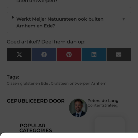
laten ontwerpen?
Werkt Meijer Natuursteen ook buiten
▼
Arnhem en Ede?
Goed artikel? Deel hem dan op:
X
Facebook
Pinterest
LinkedIn
Email
(Twitter)
Tags:
Glazen grafstenen Ede
,
Grafsteen ontwerpen Arnhem
GEPUBLICEERD DOOR
Peters de Lang
Contentstrateeg
POPULAR
CATEGORIES
(137