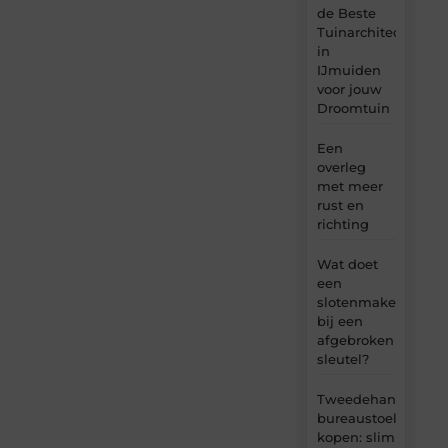
de Beste
Tuinarchitect
in
IJmuiden
voor jouw
Droomtuin
Een
overleg
met meer
rust en
richting
Wat doet
een
slotenmaker
bij een
afgebroken
sleutel?
Tweedehands
bureaustoel
kopen: slim