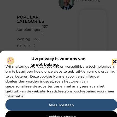
POPULAR
CATEGORIES
(137
Recente
Aanbiedingen
)
berichten
Woning
(72
Laat
en Tuin
)
je
inspireren
(52
Bedrijven
door
)
Uw privacy is voor ons van
de
groot belang.
(42
nieuwste
Wij maken gebruik van cookies en vergelijkbare technologieën
Winkelen
artikelen
)
om te begrijpen hoe u onze website gebruikt en om uw ervaring
van
te verbeteren. Deze cookies kunnen voor verschillende
(35
MvdWebdesign.nl
Dienstverlening
doeleinden worden ingezet, zoals het tonen van
)
–
gepersonaliseerde advertenties en het analyseren van het
dagelijks
gebruik van de website. Raadpleeg ons cookiebeleid voor meer
verse
informatie.
content,
boordevol
Alles Toestaan
ideeën,
tips
en
Cookies Beheren