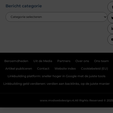
Bericht categorie
Beroemdheden
Uit de Media
Partners
Over ons
Ons team
Artikel publiceren
Contact
Website index
Cookiebeleid (EU)
Linkbuilding platform: sneller hoger in Google met de juiste tools
Linkbuilding geld verdienen: verdien aan backlinks, op de juiste manier
www.mvdwebdesign.nl.
All Rights Reserved © 2025