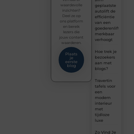
waardevolle
geplaatste
inzichten?
autolift de
Deel ze op
efficiëntie
ons platform
van een
en bereik
goederenlift
lezers die
merkbaar
jouw content
verhoogt
waarderen.
Hoe trek je
Plaats
bezoekers
je
eerste
aan met
blog
blogs?
Travertin
tafels voor
een
modern
interieur
met
tijdloze
luxe
Zo Vind Je