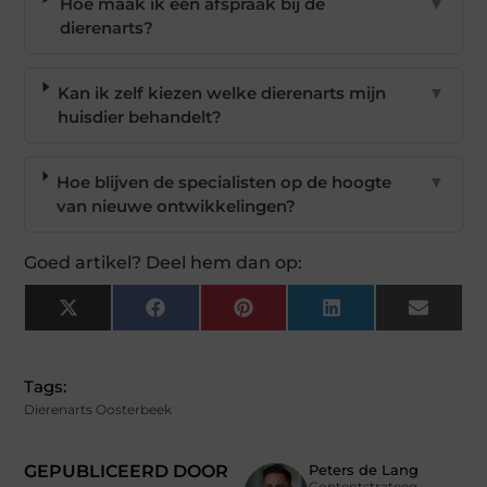
Hoe maak ik een afspraak bij de
▼
dierenarts?
Kan ik zelf kiezen welke dierenarts mijn
▼
huisdier behandelt?
Hoe blijven de specialisten op de hoogte
▼
van nieuwe ontwikkelingen?
Goed artikel? Deel hem dan op:
X
Facebook
Pinterest
LinkedIn
Email
(Twitter)
Tags:
Dierenarts Oosterbeek
GEPUBLICEERD DOOR
Peters de Lang
Contentstrateeg