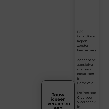
boordevol
ideeën,
tips
en
inzichten.
PSG
fanartikelen
kopen
zonder
keuzestress
Zonnepanelen
aansluiten
met een
elektricien
in
Barneveld
De Perfecte
Jouw
Gids voor
ideeën
Vloerbedekking
verdienen
in
een