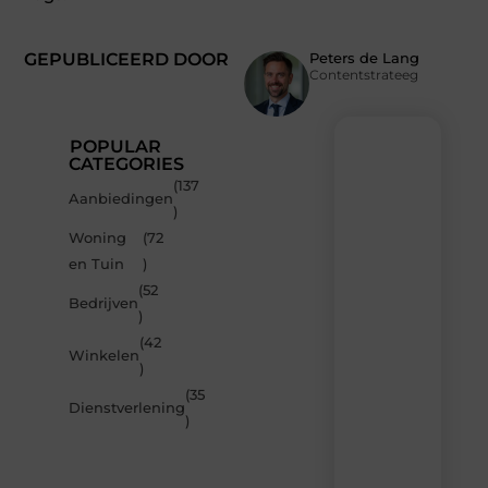
GEPUBLICEERD DOOR
Peters de Lang
Contentstrateeg
POPULAR
CATEGORIES
(137
Recente
Aanbiedingen
)
berichten
Woning
(72
Laat
en Tuin
)
je
inspireren
(52
Bedrijven
door
)
de
(42
nieuwste
Winkelen
artikelen
)
van
(35
MvdWebdesign.nl
Dienstverlening
)
–
dagelijks
verse
content,