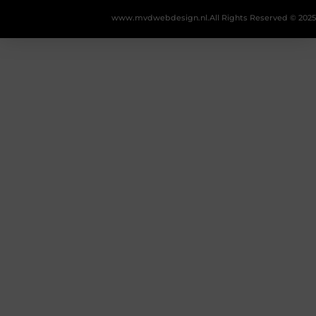
www.mvdwebdesign.nl.
All Rights Reserved © 2025