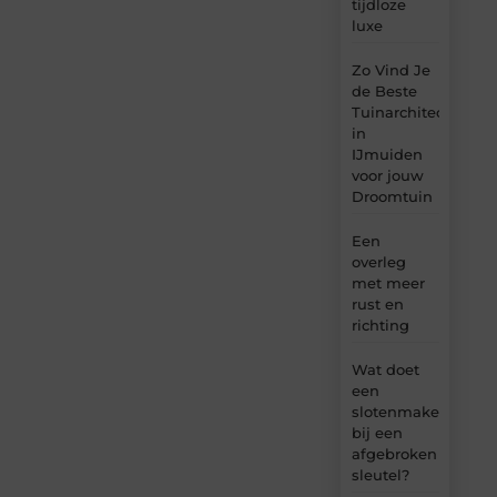
tijdloze
luxe
Zo Vind Je
de Beste
Tuinarchitect
in
IJmuiden
voor jouw
Droomtuin
Een
overleg
met meer
rust en
richting
Wat doet
een
slotenmaker
bij een
afgebroken
sleutel?