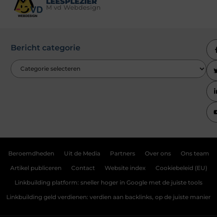
LEESPLEZIER
M vd Webdesign
Bericht categorie
Beroemdheden
Uit de Media
Partners
Over ons
Ons team
Artikel publiceren
Contact
Website index
Cookiebeleid (EU)
Linkbuilding platform: sneller hoger in Google met de juiste tools
Linkbuilding geld verdienen: verdien aan backlinks, op de juiste manier