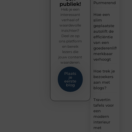
Purmerend
publiek!
Heb je een
Hoe een
interessant
verhaal of
slim
waardevolle
geplaatste
inzichten?
autolift de
Deel ze op
efficiëntie
ons platform
van een
en bereik
goederenlift
lezers die
merkbaar
jouw content
verhoogt
waarderen.
Hoe trek je
Plaats
bezoekers
je
eerste
aan met
blog
blogs?
Travertin
tafels voor
een
modern
interieur
met