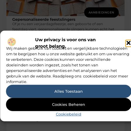
AANBIEDINGEN
Gepersonaliseerde feestslingers
Of je nu een verjaardagsfeestje, een geboorte of een
feestdag viert, gepersonaliseerde slingers kunnen echt het
verschil maken. Ze voegen
Uw privacy is voor ons van
M Vd Webdesign
groot belang.
Wij maken gebruik van cookies en vergelijkbare technologieën
om te begrijpen hoe u onze website gebruikt en om uw ervaring
te verbeteren. Deze cookies kunnen voor verschillende
doeleinden worden ingezet, zoals het tonen van
gepersonaliseerde advertenties en het analyseren van het
gebruik van de website. Raadpleeg ons cookiebeleid voor meer
informatie.
Alles Toestaan
AANBIEDINGEN
Magnetron is een onmisbare keukenhulp
Cookies Beheren
voor moderne huishoudens
De magnetron is een van die apparaten die je gewoon niet
Cookiebeleid
kunt missen in een moderne keuken. Of je nu
M Vd Webdesign