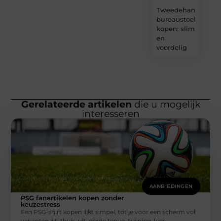
Tweedehands
bureaustoel
kopen: slim
en
voordelig
Gerelateerde artikelen
die u mogelijk
interesseren
AANBIEDINGEN
PSG fanartikelen kopen zonder
keuzestress
Een PSG-shirt kopen lijkt simpel, tot je voor een scherm vol
varianten zit: thuis, uit, derde tenue, training, kids,