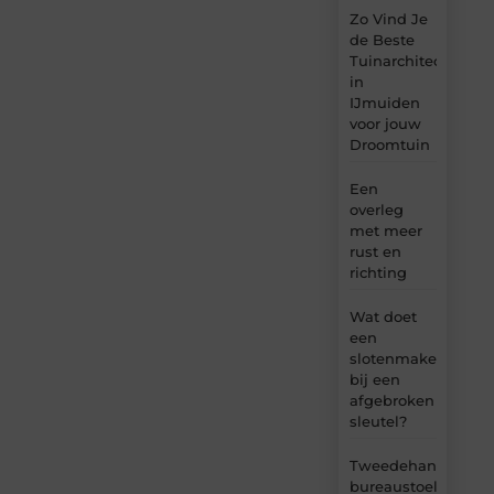
Zo Vind Je
de Beste
Tuinarchitect
in
IJmuiden
voor jouw
Droomtuin
Een
overleg
met meer
rust en
richting
Wat doet
een
slotenmaker
bij een
afgebroken
sleutel?
Tweedehands
bureaustoel