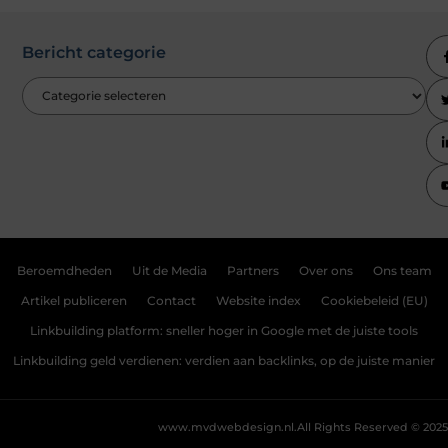
Bericht categorie
Beroemdheden
Uit de Media
Partners
Over ons
Ons team
Artikel publiceren
Contact
Website index
Cookiebeleid (EU)
Linkbuilding platform: sneller hoger in Google met de juiste tools
Linkbuilding geld verdienen: verdien aan backlinks, op de juiste manier
www.mvdwebdesign.nl.
All Rights Reserved © 2025