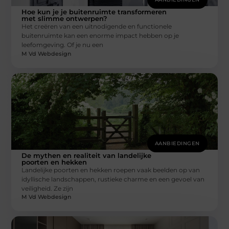
Hoe kun je je buitenruimte transformeren
met slimme ontwerpen?
Het creëren van een uitnodigende en functionele
buitenruimte kan een enorme impact hebben op je
leefomgeving. Of je nu een
M Vd Webdesign
AANBIEDINGEN
De mythen en realiteit van landelijke
poorten en hekken
Landelijke poorten en hekken roepen vaak beelden op van
idyllische landschappen, rustieke charme en een gevoel van
veiligheid. Ze zijn
M Vd Webdesign