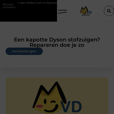
ktricien in Barneveld
De Perfecte Gids voor Vloerbedekking in Purm
Nieuwe
artikelen
Een kapotte Dyson stofzuigen?
Repareren doe je zo
Aanbiedingen