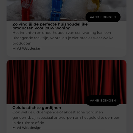
AANBIEDINGEN
Zo vind jij de perfecte huishoudelijke
producten voor jouw woning
Het inrichten en onderhouden van een woning kan een
uitdagende taak zijn, vooral als je niet precies weet welke
producten
M Vd Webdesign
AANBIEDINGEN
Geluidsdichte gordijnen
Ook wel geluiddempende of akoestische gordijnen
genoemd, zijn speciaal ontworpen om het geluid te dempen
in de ruimte of de
M Vd Webdesign