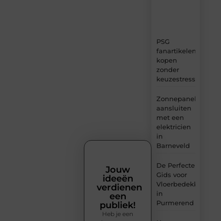
tips
en
inzichten.
PSG
fanartikelen
kopen
zonder
keuzestress
Zonnepanelen
aansluiten
met een
elektricien
in
Barneveld
De Perfecte
Jouw
Gids voor
ideeën
Vloerbedekking
verdienen
in
een
Purmerend
publiek!
Heb je een