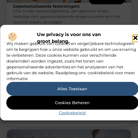
Gepersonaliseerde feestslingers
Of je nu een verjaardagsfeestje, een geboorte of een
feestdag viert, gepersonaliseerde slingers kunnen echt het
verschil maken. Ze voegen
M Vd Webdesign
Uw privacy is voor ons van
groot belang.
Wij maken gebruik van cookies en vergelijkbare technologieën
om te begrijpen hoe u onze website gebruikt en om uw ervaring
te verbeteren. Deze cookies kunnen voor verschillende
doeleinden worden ingezet, zoals het tonen van
gepersonaliseerde advertenties en het analyseren van het
gebruik van de website. Raadpleeg ons cookiebeleid voor meer
informatie.
AANBIEDINGEN
Alles Toestaan
Magnetron is een onmisbare keukenhulp
voor moderne huishoudens
De magnetron is een van die apparaten die je gewoon niet
Cookies Beheren
kunt missen in een moderne keuken. Of je nu
M Vd Webdesign
Cookiebeleid