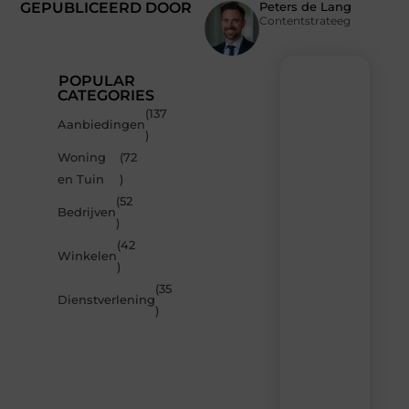
GEPUBLICEERD DOOR
Peters de Lang
Contentstrateeg
POPULAR
CATEGORIES
(137
Recente
Aanbiedingen
)
berichten
Woning
(72
Laat
en Tuin
)
je
inspireren
(52
Bedrijven
door
)
de
(42
nieuwste
Winkelen
artikelen
)
van
(35
MvdWebdesign.nl
Dienstverlening
)
–
dagelijks
verse
content,
boordevol
ideeën,