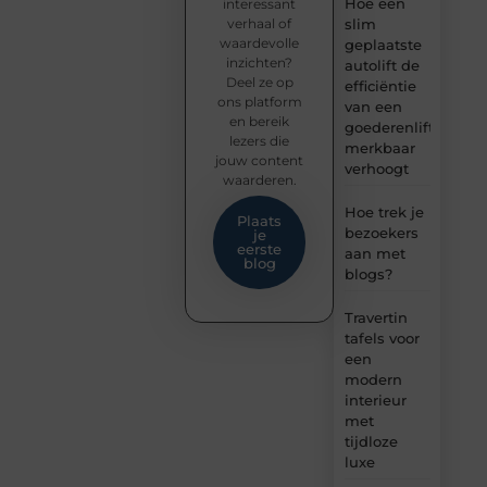
Hoe een
interessant
verhaal of
slim
waardevolle
geplaatste
inzichten?
autolift de
Deel ze op
efficiëntie
ons platform
van een
en bereik
goederenlift
lezers die
merkbaar
jouw content
verhoogt
waarderen.
Hoe trek je
Plaats
bezoekers
je
eerste
aan met
blog
blogs?
Travertin
tafels voor
een
modern
interieur
met
tijdloze
luxe