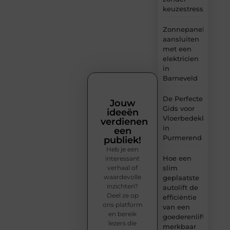
keuzestress
Zonnepanelen
aansluiten
met een
elektricien
in
Barneveld
De Perfecte
Jouw
Gids voor
ideeën
Vloerbedekking
verdienen
in
een
Purmerend
publiek!
Heb je een
Hoe een
interessant
verhaal of
slim
waardevolle
geplaatste
inzichten?
autolift de
Deel ze op
efficiëntie
ons platform
van een
en bereik
goederenlift
lezers die
merkbaar