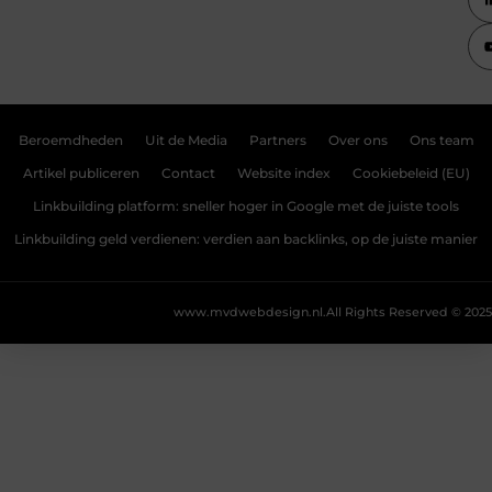
Beroemdheden
Uit de Media
Partners
Over ons
Ons team
Artikel publiceren
Contact
Website index
Cookiebeleid (EU)
Linkbuilding platform: sneller hoger in Google met de juiste tools
Linkbuilding geld verdienen: verdien aan backlinks, op de juiste manier
www.mvdwebdesign.nl.
All Rights Reserved © 2025