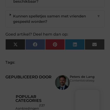
beschikbaar?
Kunnen spelletjes samen met vrienden
▼
gespeeld worden?
Goed artikel? Deel hem dan op:
X
Facebook
Pinterest
LinkedIn
Email
(Twitter)
Tags:
GEPUBLICEERD DOOR
Peters de Lang
Contentstrateeg
POPULAR
CATEGORIES
(137
Recente
Aanbiedingen