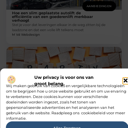
AANBIEDINGEN
Hoe een slim geplaatste autolift de
efficiëntie van een goederenlift merkbaar
verhoogt
Stel je voor dat leveringen elkaar in de weg zitten bij de
laadzone en dat een volle lift telkens moet
M Vd Webdesign
Uw privacy is voor ons van
groot belang.
Wij maken gebruik van cookies en vergelijkbare technologieën
AANBIEDINGEN
om te begrijpen hoe u onze website gebruikt en om uw ervaring
Gepersonaliseerde feestslingers
te verbeteren. Deze cookies kunnen voor verschillende
Of je nu een verjaardagsfeestje, een geboorte of een
doeleinden worden ingezet, zoals het tonen van
feestdag viert, gepersonaliseerde slingers kunnen echt het
gepersonaliseerde advertenties en het analyseren van het
verschil maken. Ze voegen
M Vd Webdesign
gebruik van de website. Raadpleeg ons cookiebeleid voor meer
informatie.
Alles Toestaan