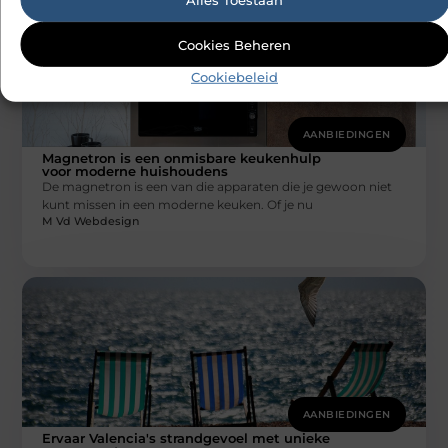
Cookies Beheren
Cookiebeleid
AANBIEDINGEN
Magnetron is een onmisbare keukenhulp
voor moderne huishoudens
De magnetron is een van die apparaten die je gewoon niet
kunt missen in een moderne keuken. Of je nu
M Vd Webdesign
AANBIEDINGEN
Ervaar Valencia's strandgevoel met unieke