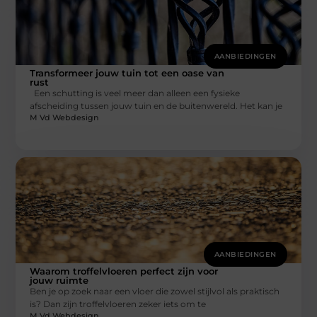
AANBIEDINGEN
Transformeer jouw tuin tot een oase van
rust
Een schutting is veel meer dan alleen een fysieke
afscheiding tussen jouw tuin en de buitenwereld. Het kan je
M Vd Webdesign
AANBIEDINGEN
Waarom troffelvloeren perfect zijn voor
jouw ruimte
Ben je op zoek naar een vloer die zowel stijlvol als praktisch
is? Dan zijn troffelvloeren zeker iets om te
M Vd Webdesign