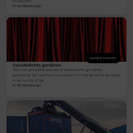
producten
M Vd Webdesign
AANBIEDINGEN
Geluidsdichte gordijnen
Ook wel geluiddempende of akoestische gordijnen
genoemd, zijn speciaal ontworpen om het geluid te dempen
in de ruimte of de
M Vd Webdesign