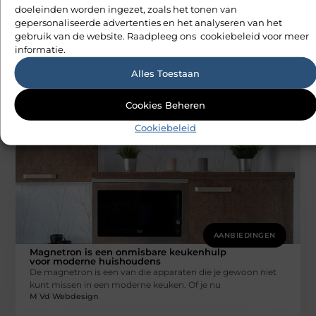
doeleinden worden ingezet, zoals het tonen van
gepersonaliseerde advertenties en het analyseren van het
gebruik van de website. Raadpleeg ons cookiebeleid voor meer
AANBIEDINGEN
informatie.
Gepersonaliseerde feestslingers
Of je nu een verjaardagsfeestje, een geboorte of een
Alles Toestaan
feestdag viert, gepersonaliseerde slingers kunnen echt het
verschil maken. Ze voegen
M Vd Webdesign
Cookies Beheren
Cookiebeleid
AANBIEDINGEN
Magnetron is een onmisbare keukenhulp
voor moderne huishoudens
De magnetron is een van die apparaten die je gewoon niet
kunt missen in een moderne keuken. Of je nu
M Vd Webdesign