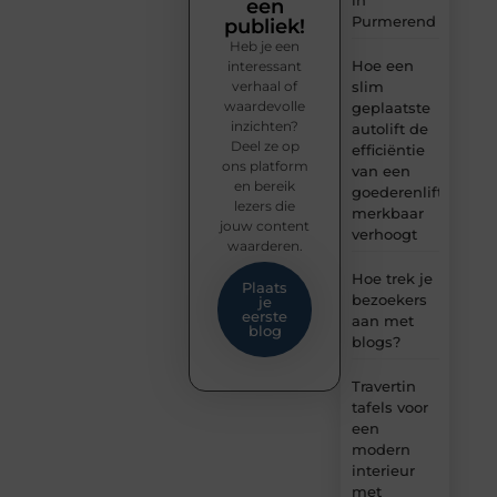
in
een
Purmerend
publiek!
Heb je een
Hoe een
interessant
verhaal of
slim
waardevolle
geplaatste
inzichten?
autolift de
Deel ze op
efficiëntie
ons platform
van een
en bereik
goederenlift
lezers die
merkbaar
jouw content
verhoogt
waarderen.
Hoe trek je
Plaats
bezoekers
je
eerste
aan met
blog
blogs?
Travertin
tafels voor
een
modern
interieur
met