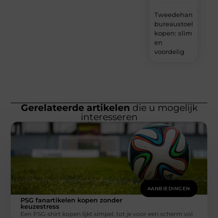
Tweedehands
bureaustoel
kopen: slim
en
voordelig
Gerelateerde artikelen
die u mogelijk
interesseren
AANBIEDINGEN
PSG fanartikelen kopen zonder
keuzestress
Een PSG-shirt kopen lijkt simpel, tot je voor een scherm vol