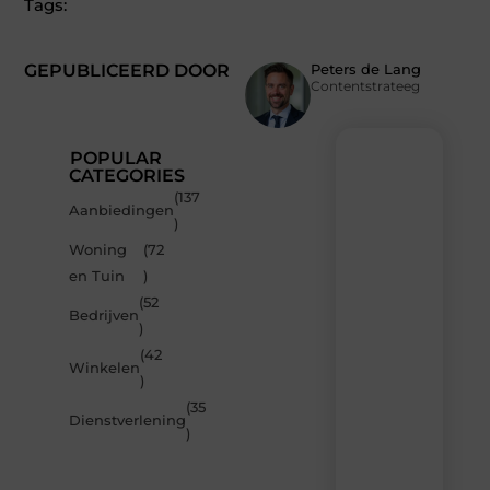
Tags:
GEPUBLICEERD DOOR
Peters de Lang
Contentstrateeg
POPULAR
CATEGORIES
(137
Recente
Aanbiedingen
)
berichten
Woning
(72
Laat
en Tuin
)
je
inspireren
(52
Bedrijven
door
)
de
(42
nieuwste
Winkelen
artikelen
)
van
(35
MvdWebdesign.nl
Dienstverlening
)
–
dagelijks
verse