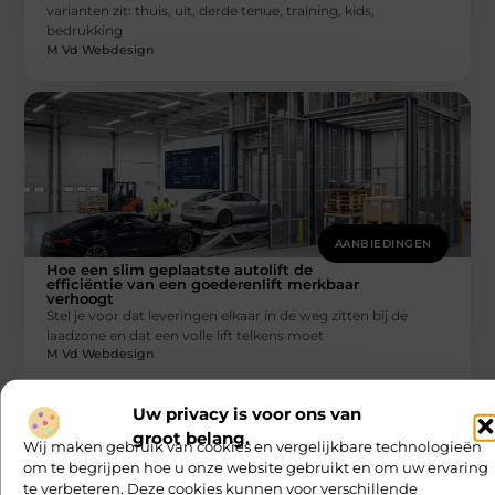
varianten zit: thuis, uit, derde tenue, training, kids,
bedrukking
M Vd Webdesign
AANBIEDINGEN
Hoe een slim geplaatste autolift de
efficiëntie van een goederenlift merkbaar
verhoogt
Stel je voor dat leveringen elkaar in de weg zitten bij de
laadzone en dat een volle lift telkens moet
M Vd Webdesign
Uw privacy is voor ons van
groot belang.
Wij maken gebruik van cookies en vergelijkbare technologieën
om te begrijpen hoe u onze website gebruikt en om uw ervaring
te verbeteren. Deze cookies kunnen voor verschillende