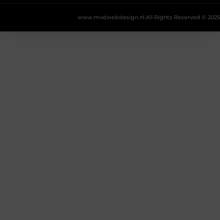
www.mvdwebdesign.nl.
All Rights Reserved © 2025