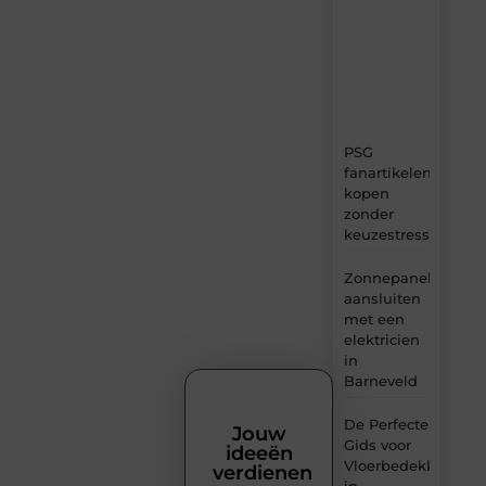
content,
boordevol
ideeën,
tips
en
inzichten.
PSG
fanartikelen
kopen
zonder
keuzestress
Zonnepanelen
aansluiten
met een
elektricien
in
Barneveld
De Perfecte
Jouw
Gids voor
ideeën
Vloerbedekking
verdienen