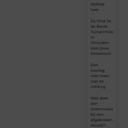
tijdloze
luxe
Zo Vind Je
de Beste
Tuinarchitect
in
IJmuiden
voor jouw
Droomtuin
Een
overleg
met meer
rust en
richting
Wat doet
een
slotenmaker
bij een
afgebroken
sleutel?