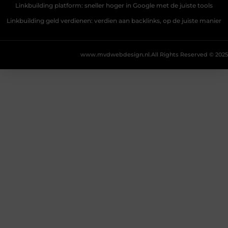
Linkbuilding platform: sneller hoger in Google met de juiste tools
Linkbuilding geld verdienen: verdien aan backlinks, op de juiste manier
www.mvdwebdesign.nl.
All Rights Reserved © 2025