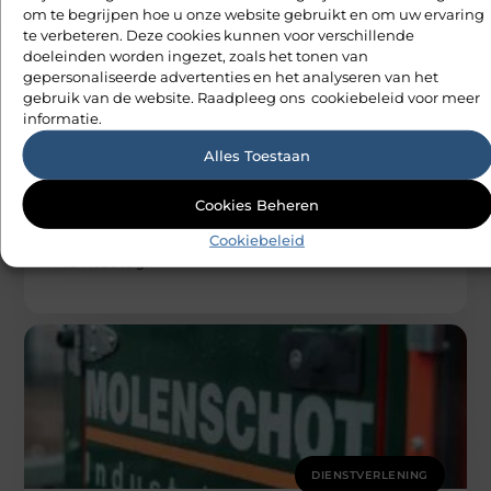
om te begrijpen hoe u onze website gebruikt en om uw ervaring
te verbeteren. Deze cookies kunnen voor verschillende
doeleinden worden ingezet, zoals het tonen van
gepersonaliseerde advertenties en het analyseren van het
gebruik van de website. Raadpleeg ons cookiebeleid voor meer
informatie.
DIENSTVERLENING
Alles Toestaan
Kewodak: Uw vriendelijke
dakdekkersbedrijf met een knipoog
Cookies Beheren
Welkom bij de wondere wereld van daken! Nee, dit is geen
nieuwe fantasy-serie, maar een kijkje in de fascinerende
Cookiebeleid
wereld
M Vd Webdesign
DIENSTVERLENING