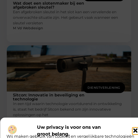
Wat doet een slotenmaker bij een
afgebroken sleutel?
Een afgebroken sleutel in het slot kan een vervelende en
onverwachte situatie zijn. Het gebeurt vaak wanneer een
sleutel versleten
M Vd Webdesign
DIENSTVERLENING
Sitcon: Innovatie in beveiliging en
technologie
In een tijd waarin technologie voortdurend in ontwikkeling
is, staat het bedrijf Sitcon bekend om zijn innovatieve
oplossingen op het
M Vd Webdesign
Uw privacy is voor ons van
groot belang.
Wij maken gebruik van cookies en vergelijkbare technologieën