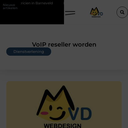
n in Barneveld
De Perfecte Gids voor Vloerbedekking in Purmerend
Nieuwe
artikelen
VoIP reseller worden
Dienstverlening