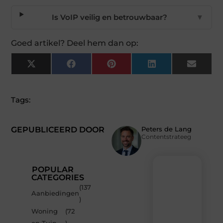
Is VoIP veilig en betrouwbaar?
▼
Goed artikel? Deel hem dan op:
X
Facebook
Pinterest
LinkedIn
Email
(Twitter)
Tags:
GEPUBLICEERD DOOR
Peters de Lang
Contentstrateeg
POPULAR
CATEGORIES
(137
Recente
Aanbiedingen
)
berichten
Woning
(72
Laat