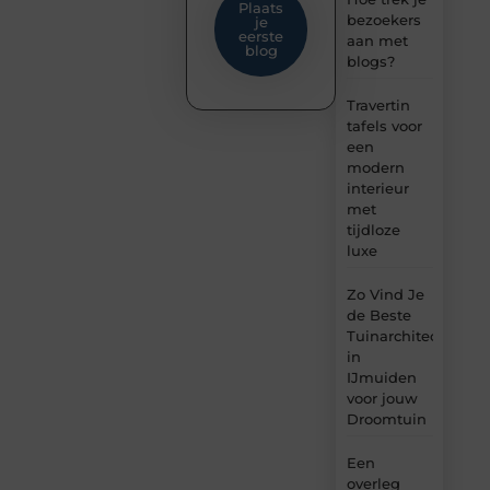
Plaats
bezoekers
je
eerste
aan met
blog
blogs?
Travertin
tafels voor
een
modern
interieur
met
tijdloze
luxe
Zo Vind Je
de Beste
Tuinarchitect
in
IJmuiden
voor jouw
Droomtuin
Een
overleg