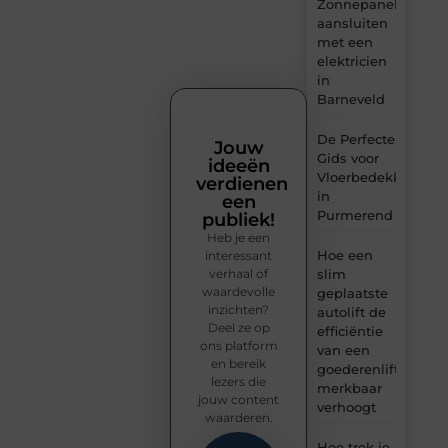
Zonnepanelen
aansluiten
met een
elektricien
in
Barneveld
De Perfecte
Jouw
Gids voor
ideeën
Vloerbedekking
verdienen
in
een
Purmerend
publiek!
Heb je een
Hoe een
interessant
verhaal of
slim
waardevolle
geplaatste
inzichten?
autolift de
Deel ze op
efficiëntie
ons platform
van een
en bereik
goederenlift
lezers die
merkbaar
jouw content
verhoogt
waarderen.
Hoe trek je