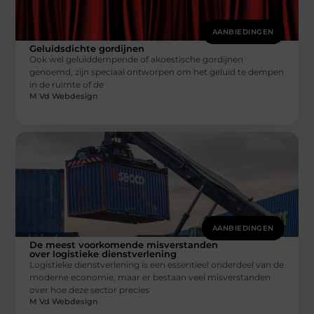
AANBIEDINGEN
Geluidsdichte gordijnen
Ook wel geluiddempende of akoestische gordijnen
genoemd, zijn speciaal ontworpen om het geluid te dempen
in de ruimte of de
M Vd Webdesign
AANBIEDINGEN
De meest voorkomende misverstanden
over logistieke dienstverlening
Logistieke dienstverlening is een essentieel onderdeel van de
moderne economie, maar er bestaan veel misverstanden
over hoe deze sector precies
M Vd Webdesign