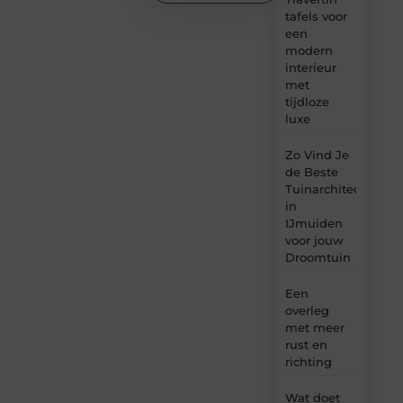
tafels voor
een
modern
interieur
met
tijdloze
luxe
Zo Vind Je
de Beste
Tuinarchitect
in
IJmuiden
voor jouw
Droomtuin
Een
overleg
met meer
rust en
richting
Wat doet