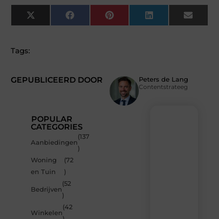
X
Facebook
Pinterest
LinkedIn
Email
(Twitter)
Tags:
GEPUBLICEERD DOOR
Peters de Lang
Contentstrateeg
POPULAR
CATEGORIES
(137
Recente
Aanbiedingen
)
berichten
Woning
(72
Laat
en Tuin
)
je
inspireren
(52
Bedrijven
door
)
de
(42
nieuwste
Winkelen
artikelen
)