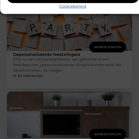
Cookiebeleid
AANBIEDINGEN
Gepersonaliseerde feestslingers
Of je nu een verjaardagsfeestje, een geboorte of een
feestdag viert, gepersonaliseerde slingers kunnen echt het
verschil maken. Ze voegen
M Vd Webdesign
AANBIEDINGEN