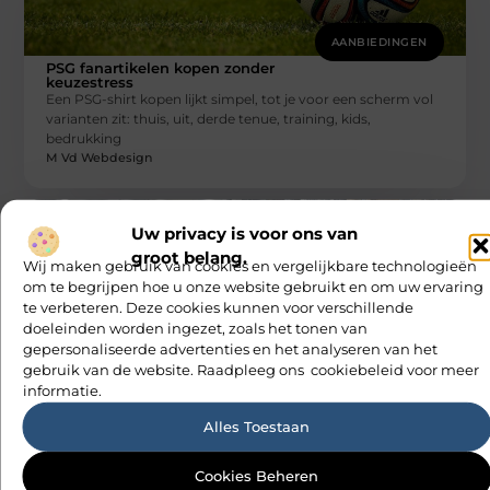
AANBIEDINGEN
PSG fanartikelen kopen zonder
keuzestress
Een PSG-shirt kopen lijkt simpel, tot je voor een scherm vol
varianten zit: thuis, uit, derde tenue, training, kids,
bedrukking
M Vd Webdesign
Uw privacy is voor ons van
groot belang.
Wij maken gebruik van cookies en vergelijkbare technologieën
om te begrijpen hoe u onze website gebruikt en om uw ervaring
te verbeteren. Deze cookies kunnen voor verschillende
doeleinden worden ingezet, zoals het tonen van
gepersonaliseerde advertenties en het analyseren van het
AANBIEDINGEN
gebruik van de website. Raadpleeg ons cookiebeleid voor meer
Hoe een slim geplaatste autolift de
efficiëntie van een goederenlift merkbaar
informatie.
verhoogt
Stel je voor dat leveringen elkaar in de weg zitten bij de
Alles Toestaan
laadzone en dat een volle lift telkens moet
M Vd Webdesign
Cookies Beheren