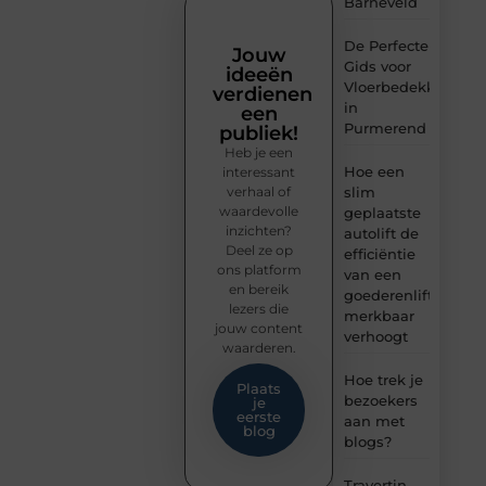
Barneveld
De Perfecte
Jouw
Gids voor
ideeën
Vloerbedekking
verdienen
in
een
Purmerend
publiek!
Heb je een
Hoe een
interessant
verhaal of
slim
waardevolle
geplaatste
inzichten?
autolift de
Deel ze op
efficiëntie
ons platform
van een
en bereik
goederenlift
lezers die
merkbaar
jouw content
verhoogt
waarderen.
Hoe trek je
Plaats
bezoekers
je
eerste
aan met
blog
blogs?
Travertin