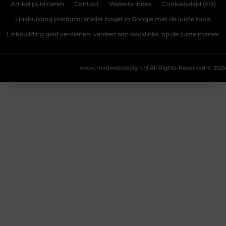
Artikel publiceren
Contact
Website index
Cookiebeleid (EU)
Linkbuilding platform: sneller hoger in Google met de juiste tools
Linkbuilding geld verdienen: verdien aan backlinks, op de juiste manier
www.mvdwebdesign.nl.
All Rights Reserved © 2025