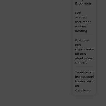
Droomtuin
Een
overleg
met meer
rust en
richting
Wat doet
een
slotenmaker
bij een
afgebroken
sleutel?
Tweedehands
bureaustoel
kopen: slim
en
voordelig