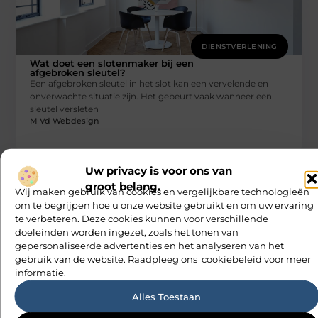
DIENSTVERLENING
Wat doet een slotenmaker bij een
afgebroken sleutel?
Een afgebroken sleutel in het slot kan een vervelende en
onverwachte situatie zijn. Het gebeurt vaak wanneer een
sleutel versleten
M Vd Webdesign
Uw privacy is voor ons van
groot belang.
Wij maken gebruik van cookies en vergelijkbare technologieën
om te begrijpen hoe u onze website gebruikt en om uw ervaring
te verbeteren. Deze cookies kunnen voor verschillende
doeleinden worden ingezet, zoals het tonen van
gepersonaliseerde advertenties en het analyseren van het
gebruik van de website. Raadpleeg ons cookiebeleid voor meer
DIENSTVERLENING
informatie.
Sitcon: Innovatie in beveiliging en
technologie
In een tijd waarin technologie voortdurend in ontwikkeling
Alles Toestaan
is, staat het bedrijf Sitcon bekend om zijn innovatieve