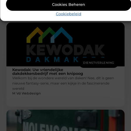
oplossingen op het
Cookies Beheren
M Vd Webdesign
Cookiebeleid
DIENSTVERLENING
Kewodak: Uw vriendelijke
dakdekkersbedrijf met een knipoog
Welkom bij de wondere wereld van daken! Nee, dit is geen
nieuwe fantasy-serie, maar een kijkje in de fascinerende
wereld
M Vd Webdesign