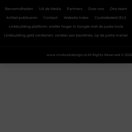
Beroemdheden
Uit de Media
Partners
Over ons
Ons team
Artikel publiceren
Contact
Website index
Cookiebeleid (EU)
Linkbuilding platform: sneller hoger in Google met de juiste tools
Linkbuilding geld verdienen: verdien aan backlinks, op de juiste manier
www.mvdwebdesign.nl.
All Rights Reserved © 2025