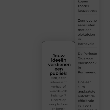
kopen
zonder
keuzestress
Zonnepanelen
aansluiten
met een
elektricien
in
Barneveld
De Perfecte
Jouw
Gids voor
ideeën
Vloerbedekking
verdienen
in
een
Purmerend
publiek!
Heb je een
Hoe een
interessant
verhaal of
slim
waardevolle
geplaatste
inzichten?
autolift de
Deel ze op
efficiëntie
ons platform
van een
en bereik