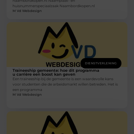
naambordkopen.nl Naamplaat- en
huisnummerspeciaalzaak Naambordkopen.nl
M Vd Webdesign
DIENSTVERLENING
Traineeship gemeente: hoe dit programma
u carrière een boost kan geven
Een traineeship bij de gemeente is een waardevolle kans
voor studenten die de arbeidsmarkt willen betreden. Het is
een programma
M Vd Webdesign