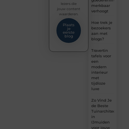
goederenlift
lezers die
merkbaar
jouw content
verhoogt
waarderen.
Hoe trek je
Plaats
bezoekers
je
eerste
aan met
blog
blogs?
Travertin
tafels voor
een
modern
interieur
met
tijdloze
luxe
Zo Vind Je
de Beste
Tuinarchitect
in
IJmuiden
voor jouw