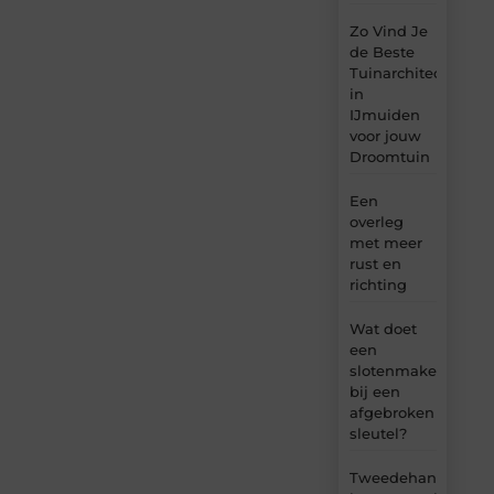
Zo Vind Je
de Beste
Tuinarchitect
in
IJmuiden
voor jouw
Droomtuin
Een
overleg
met meer
rust en
richting
Wat doet
een
slotenmaker
bij een
afgebroken
sleutel?
Tweedehands