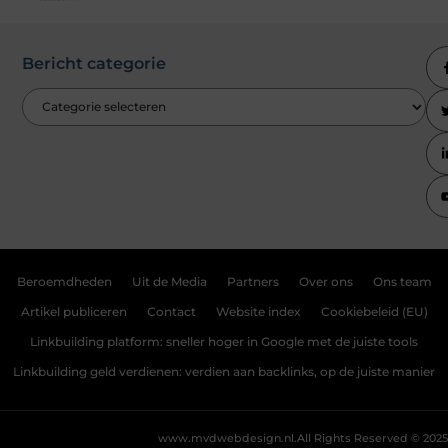
Bericht categorie
Beroemdheden
Uit de Media
Partners
Over ons
Ons team
Artikel publiceren
Contact
Website index
Cookiebeleid (EU)
Linkbuilding platform: sneller hoger in Google met de juiste tools
Linkbuilding geld verdienen: verdien aan backlinks, op de juiste manier
www.mvdwebdesign.nl.
All Rights Reserved © 2025