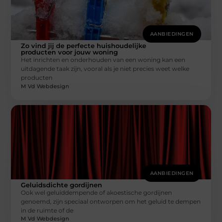
AANBIEDINGEN
Zo vind jij de perfecte huishoudelijke
producten voor jouw woning
Het inrichten en onderhouden van een woning kan een
uitdagende taak zijn, vooral als je niet precies weet welke
producten
M Vd Webdesign
AANBIEDINGEN
Geluidsdichte gordijnen
Ook wel geluiddempende of akoestische gordijnen
genoemd, zijn speciaal ontworpen om het geluid te dempen
in de ruimte of de
M Vd Webdesign