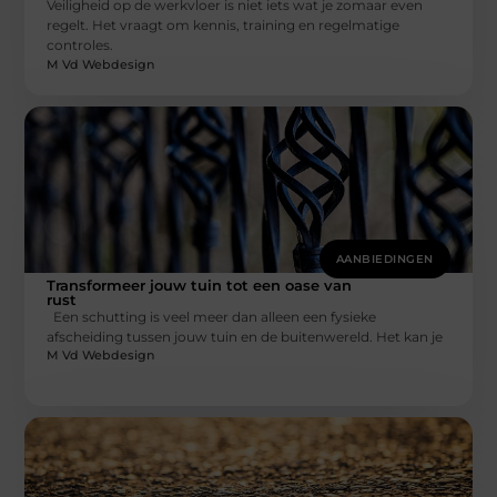
Veiligheid op de werkvloer is niet iets wat je zomaar even
regelt. Het vraagt om kennis, training en regelmatige
controles.
M Vd Webdesign
AANBIEDINGEN
Transformeer jouw tuin tot een oase van
rust
Een schutting is veel meer dan alleen een fysieke
afscheiding tussen jouw tuin en de buitenwereld. Het kan je
M Vd Webdesign