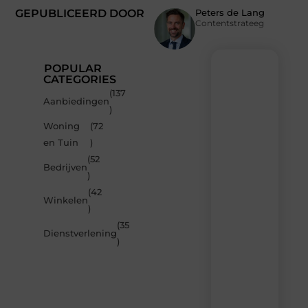
GEPUBLICEERD DOOR
Peters de Lang
Contentstrateeg
POPULAR
CATEGORIES
(137
Recente
Aanbiedingen
)
berichten
Woning
(72
Laat
en Tuin
)
je
inspireren
(52
Bedrijven
door
)
de
(42
nieuwste
Winkelen
artikelen
)
van
(35
MvdWebdesign.nl
Dienstverlening
)
–
dagelijks
verse
content,
boordevol
ideeën,