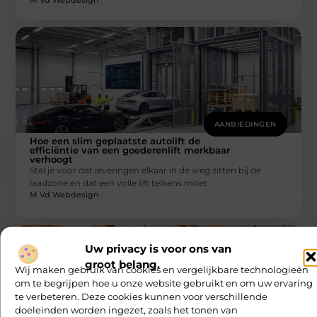
AANBIEDINGEN
Hoe een slim geplaatste autolift de
efficiëntie van een goederenlift merkbaar
verhoogt
Stel je voor dat leveringen elkaar in de weg zitten bij de
laadzone en dat een volle lift telkens moet
M Vd Webdesign
Uw privacy is voor ons van
groot belang.
Wij maken gebruik van cookies en vergelijkbare technologieën
om te begrijpen hoe u onze website gebruikt en om uw ervaring
te verbeteren. Deze cookies kunnen voor verschillende
doeleinden worden ingezet, zoals het tonen van