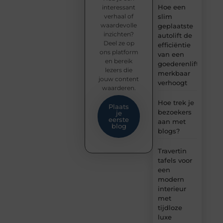
Hoe een
interessant
verhaal of
slim
waardevolle
geplaatste
inzichten?
autolift de
Deel ze op
efficiëntie
ons platform
van een
en bereik
goederenlift
lezers die
merkbaar
jouw content
verhoogt
waarderen.
Hoe trek je
Plaats
bezoekers
je
eerste
aan met
blog
blogs?
Travertin
tafels voor
een
modern
interieur
met
tijdloze
luxe