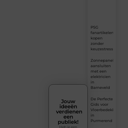
tips
en
inzichten.
PSG
fanartikelen
kopen
zonder
keuzestress
Zonnepanelen
aansluiten
met een
elektricien
in
Barneveld
De Perfecte
Jouw
Gids voor
ideeën
Vloerbedekking
verdienen
in
een
Purmerend
publiek!
Heb je een