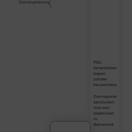
MvdWebdesign.nl
Dienstverlening
)
–
dagelijks
verse
content,
boordevol
ideeën,
tips
en
inzichten.
PSG
fanartikelen
kopen
zonder
keuzestress
Zonnepanelen
aansluiten
met een
elektricien
in
Barneveld