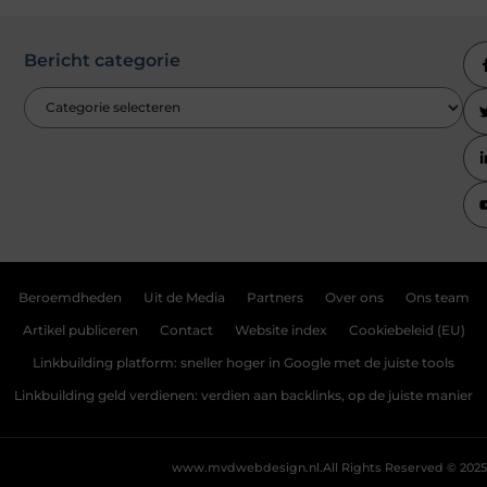
Bericht categorie
Beroemdheden
Uit de Media
Partners
Over ons
Ons team
Artikel publiceren
Contact
Website index
Cookiebeleid (EU)
Linkbuilding platform: sneller hoger in Google met de juiste tools
Linkbuilding geld verdienen: verdien aan backlinks, op de juiste manier
www.mvdwebdesign.nl.
All Rights Reserved © 2025