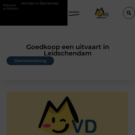
ien in Barneveld
De Perfecte Gids voor Vloerbedekking in Purmerend
Nieuwe
artikelen
Goedkoop een uitvaart in
Leidschendam
Dienstverlening