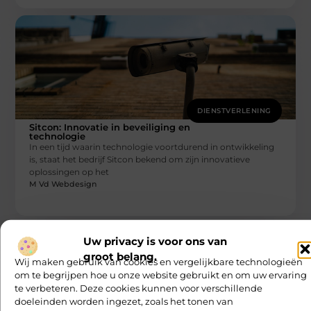
DIENSTVERLENING
Sitcon: Innovatie in beveiliging en
technologie
In een tijd waarin technologie voortdurend in ontwikkeling
is, staat het bedrijf Sitcon bekend om zijn innovatieve
oplossingen op het
M Vd Webdesign
Uw privacy is voor ons van
groot belang.
Wij maken gebruik van cookies en vergelijkbare technologieën
om te begrijpen hoe u onze website gebruikt en om uw ervaring
te verbeteren. Deze cookies kunnen voor verschillende
doeleinden worden ingezet, zoals het tonen van