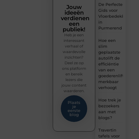
De Perfecte
Jouw
Gids voor
ideeën
Vloerbedekking
verdienen
in
een
Purmerend
publiek!
Heb je een
Hoe een
interessant
verhaal of
slim
waardevolle
geplaatste
inzichten?
autolift de
Deel ze op
efficiëntie
ons platform
van een
en bereik
goederenlift
lezers die
merkbaar
jouw content
verhoogt
waarderen.
Hoe trek je
Plaats
bezoekers
je
eerste
aan met
blog
blogs?
Travertin
tafels voor