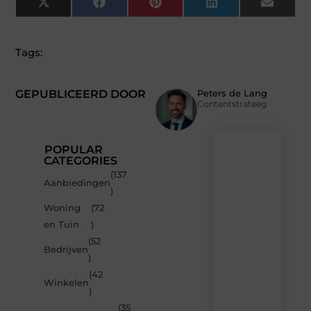
X
Facebook
Pinterest
LinkedIn
Email
(Twitter)
Tags:
GEPUBLICEERD DOOR
Peters de Lang
Contentstrateeg
POPULAR
CATEGORIES
(137
Recente
Aanbiedingen
)
berichten
Woning
(72
Laat
en Tuin
)
je
inspireren
(52
Bedrijven
door
)
de
(42
nieuwste
Winkelen
artikelen
)
van
(35