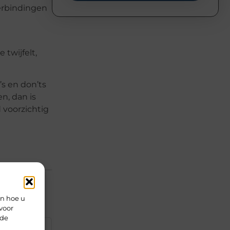
verbindingen
 twijfelt,
’s en don’ts
n, dan is
 voorzichtig
en hoe u
voor
rde
▼