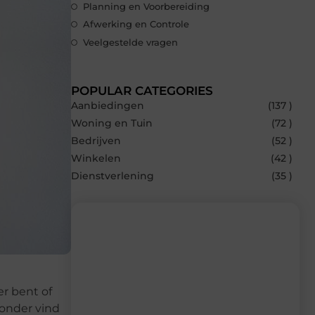
Planning en Voorbereiding
Afwerking en Controle
Veelgestelde vragen
POPULAR CATEGORIES
Aanbiedingen
(137 )
Woning en Tuin
(72 )
Bedrijven
(52 )
Winkelen
(42 )
Dienstverlening
(35 )
Recente berichten
er bent of
Laat je inspireren door de nieuwste
ronder vind
artikelen van MvdWebdesign.nl –