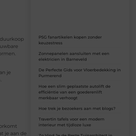
dagelijks verse content, boordevol
ideeën, tips en inzichten.
PSG fanartikelen kopen zonder
p duurkoop
keuzestress
rouwbare
normen.
Zonnepanelen aansluiten met een
elektricien in Barneveld
De Perfecte Gids voor Vloerbedekking in
an je
Purmerend
.
Hoe een slim geplaatste autolift de
efficiëntie van een goederenlift
merkbaar verhoogt
Hoe trek je bezoekers aan met blogs?
Travertin tafels voor een modern
interieur met tijdloze luxe
voorkomt
at je aan de
Zo Vind Je de Beste Tuinarchitect in