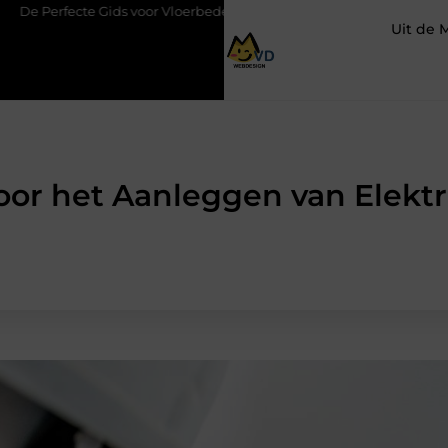
voor Vloerbedekking in Purmerend
Hoe een slim geplaatste auto
Uit de 
oor het Aanleggen van Elektri