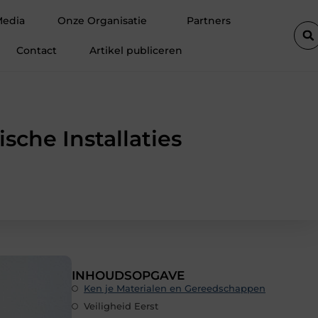
lift de efficiëntie van een goederenlift merkbaar verhoogt
Hoe 
Media
Onze Organisatie
Partners
Contact
Artikel publiceren
sche Installaties
INHOUDSOPGAVE
Ken je Materialen en Gereedschappen
Veiligheid Eerst