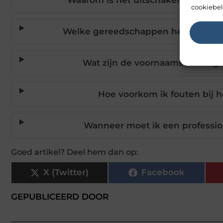
cookiebel
Welke gereedschappen heb ik nodig 
Wat zijn de voornaamste veilighe
Hoe voorkom ik fouten bij he
Wanneer moet ik een professiona
Goed artikel? Deel hem dan op:
X (Twitter)
Facebook
GEPUBLICEERD DOOR