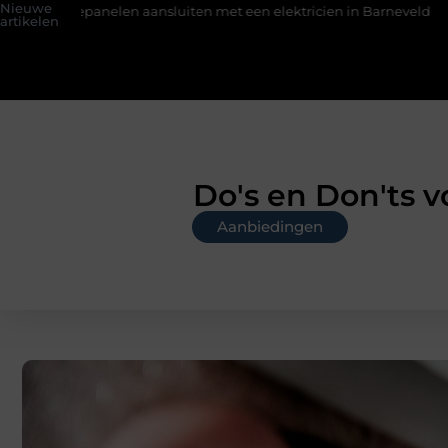
Nieuwe
aansluiten met een elektricien in Barneveld
De Perfecte Gids 
artikelen
Do's en Don'ts v
Aanbiedingen