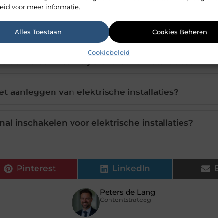
eid voor meer informatie.
voor het aanleggen van elektrische installaties?
Alles Toestaan
Cookies Beheren
Cookiebeleid
idsvoorschriften bij elektrische installaties?
t aanleggen van elektrische installaties?
l inschakelen voor elektrische installaties?
Pinterest
LinkedIn
Peters de Lang
Contentstrateeg