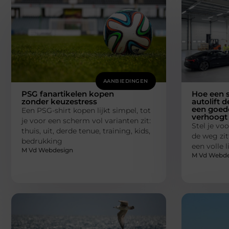
AANBIEDINGEN
PSG fanartikelen kopen
Hoe een s
zonder keuzestress
autolift d
een goede
Een PSG-shirt kopen lijkt simpel, tot
verhoogt
je voor een scherm vol varianten zit:
Stel je voo
thuis, uit, derde tenue, training, kids,
de weg zit
bedrukking
een volle 
M Vd Webdesign
M Vd Webde