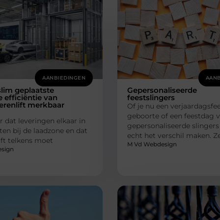
AANBIEDINGEN
AANB
lim geplaatste
Gepersonaliseerde
e efficiëntie van
feestslingers
renlift merkbaar
Of je nu een verjaardagsfee
geboorte of een feestdag vi
r dat leveringen elkaar in
gepersonaliseerde slinger
ten bij de laadzone en dat
echt het verschil maken. 
lift telkens moet
M Vd Webdesign
sign