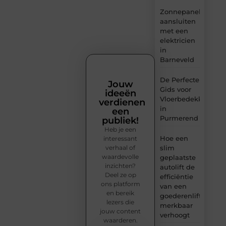
Zonnepanelen
aansluiten
met een
elektricien
in
Barneveld
De Perfecte
Jouw
Gids voor
ideeën
Vloerbedekking
verdienen
in
een
Purmerend
publiek!
Heb je een
Hoe een
interessant
verhaal of
slim
waardevolle
geplaatste
inzichten?
autolift de
Deel ze op
efficiëntie
ons platform
van een
en bereik
goederenlift
lezers die
merkbaar
jouw content
verhoogt
waarderen.