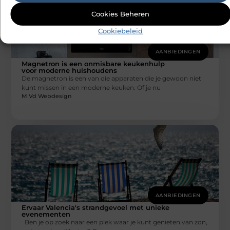
Cookies Beheren
Cookiebeleid
AANBIEDINGEN
Magnetron is een onmisbare keukenhulp
voor moderne huishoudens
De magnetron is een van die apparaten die je gewoon niet
kunt missen in een moderne keuken. Of je nu
M Vd Webdesign
AANBIEDINGEN
Ervaar Valencia's strandgevoel met unieke
evenementen
Ben je op zoek naar een plek waar je kunt genieten van zon,