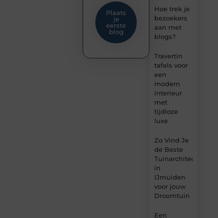
Hoe trek je
Plaats
bezoekers
je
eerste
aan met
blog
blogs?
Travertin
tafels voor
een
modern
interieur
met
tijdloze
luxe
Zo Vind Je
de Beste
Tuinarchitect
in
IJmuiden
voor jouw
Droomtuin
Een