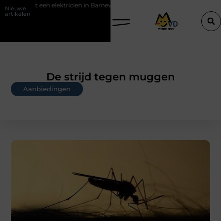
tricien in Barneveld
De Perfecte Gids voor Vloerbedekking in Purme
Nieuwe
artikelen
De strijd tegen muggen
Aanbiedingen