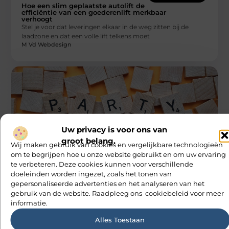
Hoe een slim geplaatste autolift de
efficiëntie van een goederenlift merkbaar
verhoogt
Stel je voor dat leveringen elkaar in de weg zitten bij de
laadzone en dat een volle lift telkens moet
M Vd Webdesign
Uw privacy is voor ons van
AANBIEDINGEN
groot belang.
Wij maken gebruik van cookies en vergelijkbare technologieën
Gepersonaliseerde feestslingers
om te begrijpen hoe u onze website gebruikt en om uw ervaring
Of je nu een verjaardagsfeestje, een geboorte of een
te verbeteren. Deze cookies kunnen voor verschillende
feestdag viert, gepersonaliseerde slingers kunnen echt het
doeleinden worden ingezet, zoals het tonen van
verschil maken. Ze voegen
gepersonaliseerde advertenties en het analyseren van het
M Vd Webdesign
gebruik van de website. Raadpleeg ons cookiebeleid voor meer
informatie.
Alles Toestaan