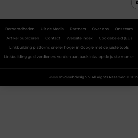
Beroemdheden
Uit de Media
Partners
Over ons
Ons team
Artikel publiceren
Contact
Website index
Cookiebeleid (EU)
Linkbuilding platform: sneller hoger in Google met de juiste tools
Linkbuilding geld verdienen: verdien aan backlinks, op de juiste manier
www.mvdwebdesign.nl.
All Rights Reserved © 2025