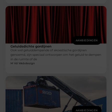
AANBIEDINGEN
Geluidsdichte gordijnen
Ook wel geluiddempende of akoestische gordijnen
genoemd, zijn speciaal ontworpen om het geluid te dempen
in de ruimte of de
M Vd Webdesign
AANBIEDINGEN