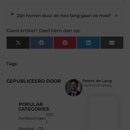
Zijn horren duur en hoe lang gaan ze mee?
▼
Goed artikel? Deel hem dan op:
X
Facebook
Pinterest
LinkedIn
Email
(Twitter)
Tags:
GEPUBLICEERD DOOR
Peters de Lang
Contentstrateeg
POPULAR
CATEGORIES
(137
Recente
Aanbiedingen
)
berichten
Woning
(72