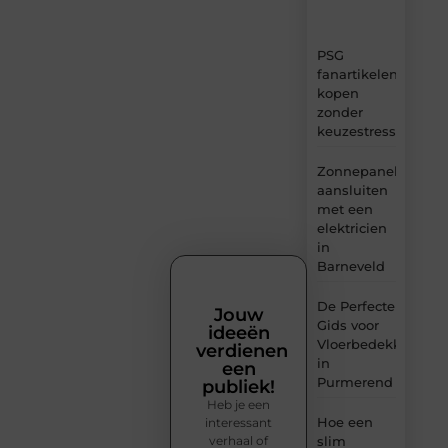
inzichten.
PSG
fanartikelen
kopen
zonder
keuzestress
Zonnepanelen
aansluiten
met een
elektricien
in
Barneveld
De Perfecte
Jouw
Gids voor
ideeën
Vloerbedekking
verdienen
in
een
Purmerend
publiek!
Heb je een
Hoe een
interessant
verhaal of
slim