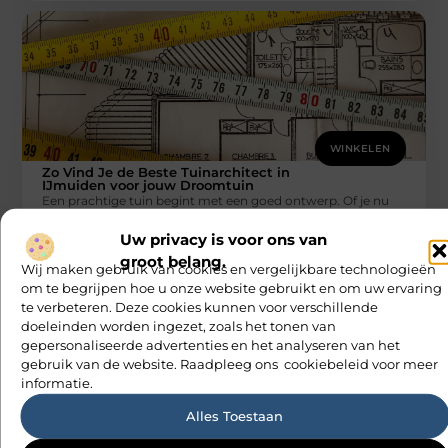
WINKELEN
Zo Vind Je de Beste Tuinarchitect in
IJmuiden voor jouw Droomtuin
Een prachtige tuin begint met een goed ontwerp. Of je nu
droomt van een weelderige bloemenweide, een strakke
moderne buitenruimte
Uw privacy is voor ons van
M Vd Webdesign
groot belang.
Wij maken gebruik van cookies en vergelijkbare technologieën
om te begrijpen hoe u onze website gebruikt en om uw ervaring
te verbeteren. Deze cookies kunnen voor verschillende
doeleinden worden ingezet, zoals het tonen van
gepersonaliseerde advertenties en het analyseren van het
gebruik van de website. Raadpleeg ons cookiebeleid voor meer
informatie.
Alles Toestaan
WINKELEN