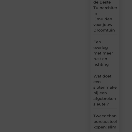
de Beste
Tuinarchitect
in
IJmuiden
voor jouw
Droomtuin
Een
overleg
met meer
rust en
richting
Wat doet
een
slotenmaker
bij een
afgebroken
sleutel?
Tweedehands
bureaustoel
kopen: slim