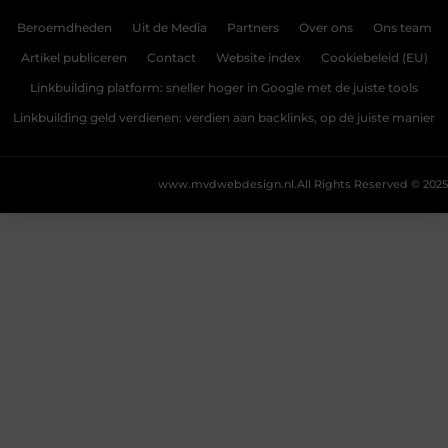
Beroemdheden
Uit de Media
Partners
Over ons
Ons team
Artikel publiceren
Contact
Website index
Cookiebeleid (EU)
Linkbuilding platform: sneller hoger in Google met de juiste tools
Linkbuilding geld verdienen: verdien aan backlinks, op de juiste manier
www.mvdwebdesign.nl.
All Rights Reserved © 2025