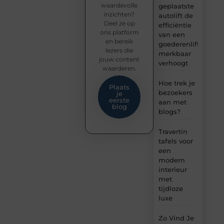
waardevolle
geplaatste
inzichten?
autolift de
Deel ze op
efficiëntie
ons platform
van een
en bereik
goederenlift
lezers die
merkbaar
jouw content
verhoogt
waarderen.
Hoe trek je
Plaats
bezoekers
je
eerste
aan met
blog
blogs?
Travertin
tafels voor
een
modern
interieur
met
tijdloze
luxe
Zo Vind Je