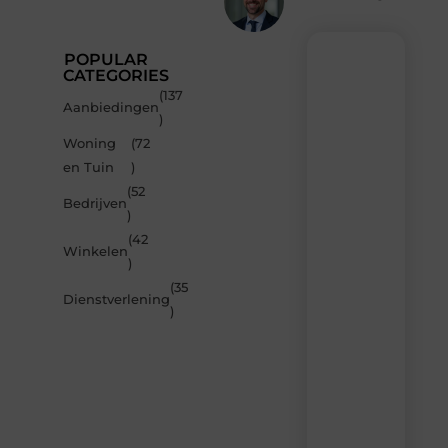
POPULAR
CATEGORIES
(137
Recente
Aanbiedingen
)
berichten
Woning
(72
Laat
en Tuin
)
je
inspireren
(52
Bedrijven
door
)
de
(42
nieuwste
Winkelen
artikelen
)
van
(35
MvdWebdesign.nl
Dienstverlening
)
–
dagelijks
verse
content,
boordevol
ideeën,
tips
en