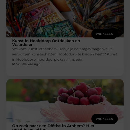
WINKELEN
Kunst in Hoofddorp Ontdekken en
Waarderen
Welkom kunstliefhebbers! Heb je je ooit afgevraagd welke
verborgen kunstschatten Hoofddorp te bieden heeft? Kunst
in Hoofddorp. hoofddorplokaal.nl. is een
M Vd Webdesign
WINKELEN
Op zoek naar een Diëtist in Arnhem? Hier
moet je op letten!