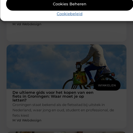
Cookies Beheren
Bouwmarkt in Zaanstad: Waar moet je op
letten?
Cookiebeleid
Welkom bij onze nieuwste blogpost! Als jij iemand bent die
graag zelf projecten aanpakt in of rondom het huis, dan
M Vd Webdesign
WINKELEN
De ultieme gids voor het kopen van een
fiets in Groningen: Waar moet je op
letten?
Groningen staat bekend als de fietsstad bij uitstek in
Nederland, waar jong en oud, student en professional, de
fiets kiest
M Vd Webdesign