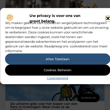
Uw privacy is voor ons van
groot belang.
Wij maken gebruik van cookies en vergelijkbare technologieën
WINKELEN
om te begrijpen hoe u onze website gebruikt en om uw ervaring
Bouwmarkt in Zaanstad: Waar moet je op
te verbeteren. Deze cookies kunnen voor verschillende
letten?
doeleinden worden ingezet, zoals het tonen van
Welkom bij onze nieuwste blogpost! Als jij iemand bent die
gepersonaliseerde advertenties en het analyseren van het
graag zelf projecten aanpakt in of rondom het huis, dan
gebruik van de website. Raadpleeg ons cookiebeleid voor meer
M Vd Webdesign
informatie.
Alles Toestaan
Cookies Beheren
Cookiebeleid
WINKELEN
De ultieme gids voor het kopen van een
fiets in Groningen: Waar moet je op
letten?