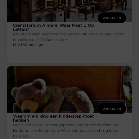
WINKELEN
Crematorium Almere: Waar Moet U Op
Letten?
Als u te maken heeft met het verlies van een dierbare, komt
er veel op u af. De keuze voor
M Vd Webdesign
WINKELEN
Waarom elk kind een kinderstep moet
hebben
Het is een van de meest geprezen vervoersmiddelen voor
kinderen; een kinderstep. Wanneer u over een brug loopt,
handelt u