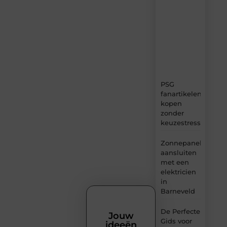
verse
content,
boordevol
ideeën,
tips
en
inzichten.
PSG
fanartikelen
kopen
zonder
keuzestress
Zonnepanelen
aansluiten
met een
elektricien
in
Barneveld
De Perfecte
Jouw
Gids voor
ideeën