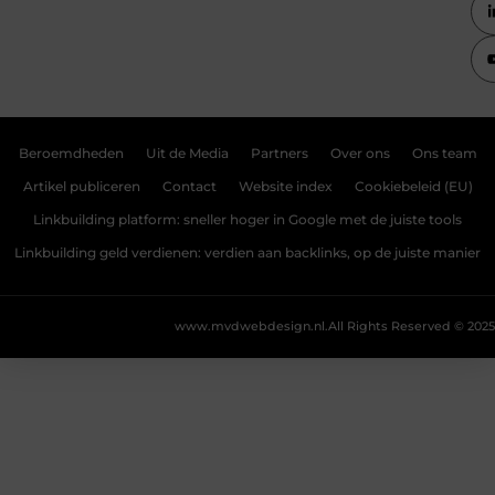
Beroemdheden
Uit de Media
Partners
Over ons
Ons team
Artikel publiceren
Contact
Website index
Cookiebeleid (EU)
Linkbuilding platform: sneller hoger in Google met de juiste tools
Linkbuilding geld verdienen: verdien aan backlinks, op de juiste manier
www.mvdwebdesign.nl.
All Rights Reserved © 2025