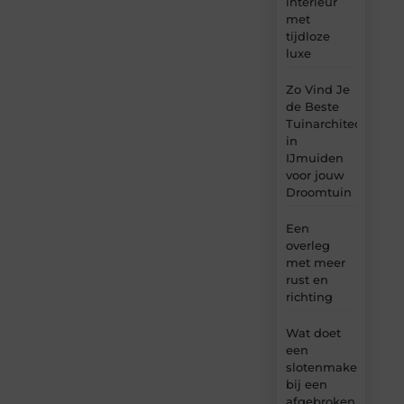
interieur
met
tijdloze
luxe
Zo Vind Je
de Beste
Tuinarchitect
in
IJmuiden
voor jouw
Droomtuin
Een
overleg
met meer
rust en
richting
Wat doet
een
slotenmaker
bij een
afgebroken