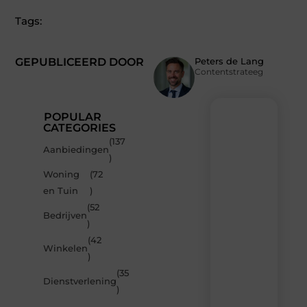
Tags:
GEPUBLICEERD DOOR
Peters de Lang
Contentstrateeg
POPULAR
CATEGORIES
(137
Recente
Aanbiedingen
)
berichten
Woning
(72
Laat
en Tuin
)
je
inspireren
(52
Bedrijven
door
)
de
(42
nieuwste
Winkelen
artikelen
)
van
(35
MvdWebdesign.nl
Dienstverlening
)
–
dagelijks