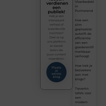
Vloerbedekking
verdienen
in
een
Purmerend
publiek!
Heb je een
Hoe een
interessant
verhaal of
slim
waardevolle
geplaatste
inzichten?
autolift de
Deel ze op
efficiëntie
ons platform
van een
en bereik
goederenlift
lezers die
merkbaar
jouw content
verhoogt
waarderen.
Hoe trek je
Plaats
bezoekers
je
eerste
aan met
blog
blogs?
Travertin
tafels voor
een
modern