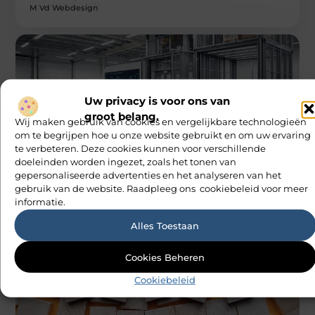
M Vd Webdesign
Uw privacy is voor ons van
groot belang.
Wij maken gebruik van cookies en vergelijkbare technologieën
AANBIEDINGEN
om te begrijpen hoe u onze website gebruikt en om uw ervaring
Hoe een slim geplaatste autolift de
te verbeteren. Deze cookies kunnen voor verschillende
efficiëntie van een goederenlift merkbaar
doeleinden worden ingezet, zoals het tonen van
verhoogt
gepersonaliseerde advertenties en het analyseren van het
Stel je voor dat leveringen elkaar in de weg zitten bij de
gebruik van de website. Raadpleeg ons cookiebeleid voor meer
laadzone en dat een volle lift telkens moet
informatie.
M Vd Webdesign
Alles Toestaan
Cookies Beheren
Cookiebeleid