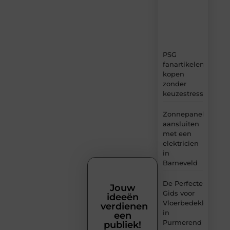
ideeën,
tips
en
inzichten.
PSG
fanartikelen
kopen
zonder
keuzestress
Zonnepanelen
aansluiten
met een
elektricien
in
Barneveld
De Perfecte
Jouw
Gids voor
ideeën
Vloerbedekking
verdienen
in
een
Purmerend
publiek!