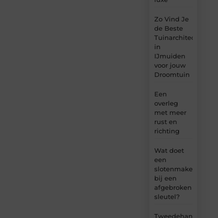
Zo Vind Je
de Beste
Tuinarchitect
in
IJmuiden
voor jouw
Droomtuin
Een
overleg
met meer
rust en
richting
Wat doet
een
slotenmaker
bij een
afgebroken
sleutel?
Tweedehands