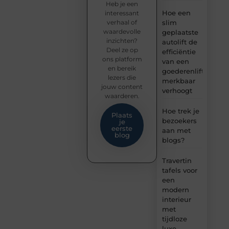
Heb je een
Hoe een
interessant
verhaal of
slim
waardevolle
geplaatste
inzichten?
autolift de
Deel ze op
efficiëntie
ons platform
van een
en bereik
goederenlift
lezers die
merkbaar
jouw content
verhoogt
waarderen.
Hoe trek je
Plaats
bezoekers
je
eerste
aan met
blog
blogs?
Travertin
tafels voor
een
modern
interieur
met
tijdloze
luxe