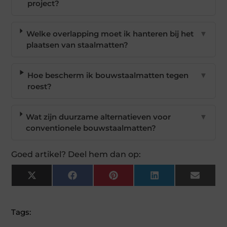
project?
Welke overlapping moet ik hanteren bij het
▼
plaatsen van staalmatten?
Hoe bescherm ik bouwstaalmatten tegen
▼
roest?
Wat zijn duurzame alternatieven voor
▼
conventionele bouwstaalmatten?
Goed artikel? Deel hem dan op:
X
Facebook
Pinterest
LinkedIn
Email
(Twitter)
Tags: