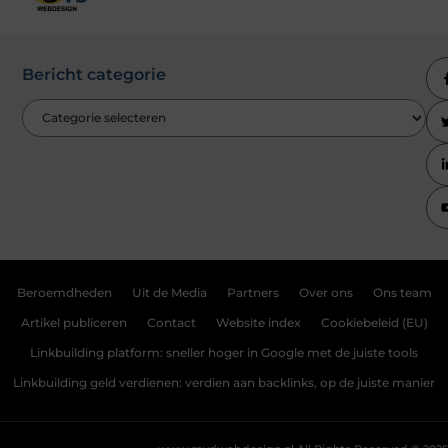
Bericht categorie
Beroemdheden
Uit de Media
Partners
Over ons
Ons team
Artikel publiceren
Contact
Website index
Cookiebeleid (EU)
Linkbuilding platform: sneller hoger in Google met de juiste tools
Linkbuilding geld verdienen: verdien aan backlinks, op de juiste manier