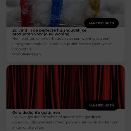
AANBIEDINGEN
Zo vind jij de perfecte huishoudelijke
producten voor jouw woning
Het inrichten en onderhouden van een woning kan een
uitdagende taak zijn, vooral als je niet precies weet welke
producten
M Vd Webdesign
AANBIEDINGEN
Geluidsdichte gordijnen
Ook wel geluiddempende of akoestische gordijnen
genoemd, zijn speciaal ontworpen om het geluid te dempen
in de ruimte of de