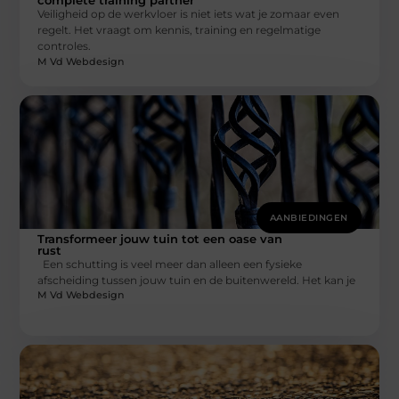
complete training partner
Veiligheid op de werkvloer is niet iets wat je zomaar even
regelt. Het vraagt om kennis, training en regelmatige
controles.
M Vd Webdesign
AANBIEDINGEN
Transformeer jouw tuin tot een oase van
rust
Een schutting is veel meer dan alleen een fysieke
afscheiding tussen jouw tuin en de buitenwereld. Het kan je
M Vd Webdesign