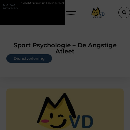
tricien in Barneveld
De Perfecte Gids voor Vloerbedekking in Purme
Nieuwe
artikelen
Sport Psychologie – De Angstige
Atleet
Dienstverlening