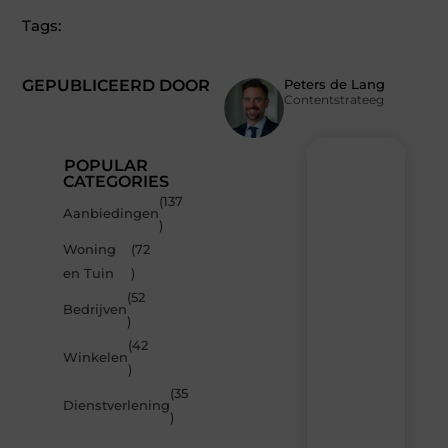
Tags:
GEPUBLICEERD DOOR
Peters de Lang
Contentstrateeg
POPULAR
CATEGORIES
(137
Recente
Aanbiedingen
)
berichten
Woning
(72
Laat
en Tuin
)
je
inspireren
(52
Bedrijven
door
)
de
(42
nieuwste
Winkelen
artikelen
)
van
(35
MvdWebdesign.nl
Dienstverlening
)
–
dagelijks