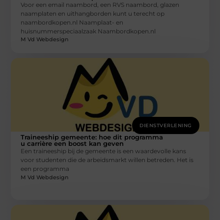
Voor een email naambord, een RVS naambord, glazen
naamplaten en uithangborden kunt u terecht op
naambordkopen.nl Naamplaat- en
huisnummerspeciaalzaak Naambordkopen.nl
M Vd Webdesign
DIENSTVERLENING
Traineeship gemeente: hoe dit programma
u carrière een boost kan geven
Een traineeship bij de gemeente is een waardevolle kans
voor studenten die de arbeidsmarkt willen betreden. Het is
een programma
M Vd Webdesign