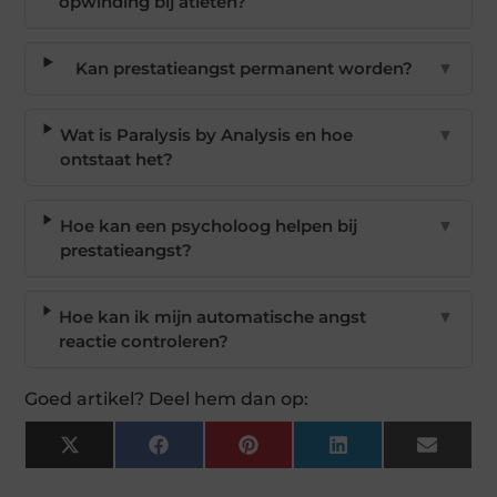
opwinding bij atleten?
Kan prestatieangst permanent worden?
▼
Wat is Paralysis by Analysis en hoe
▼
ontstaat het?
Hoe kan een psycholoog helpen bij
▼
prestatieangst?
Hoe kan ik mijn automatische angst
▼
reactie controleren?
Goed artikel? Deel hem dan op:
X
Facebook
Pinterest
LinkedIn
Email
(Twitter)