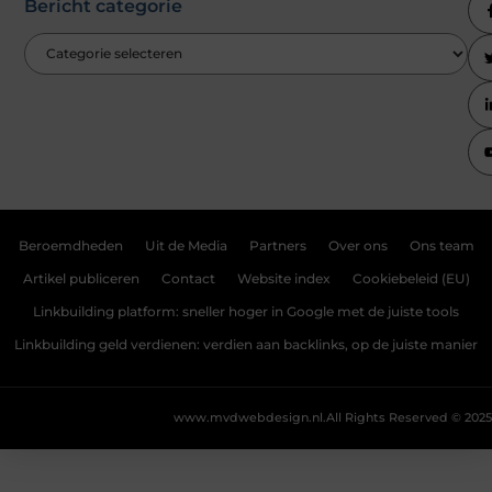
Bericht categorie
Beroemdheden
Uit de Media
Partners
Over ons
Ons team
Artikel publiceren
Contact
Website index
Cookiebeleid (EU)
Linkbuilding platform: sneller hoger in Google met de juiste tools
Linkbuilding geld verdienen: verdien aan backlinks, op de juiste manier
www.mvdwebdesign.nl.
All Rights Reserved © 2025