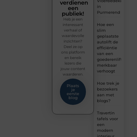
Vloerbedekking
verdienen
in
een
Purmerend
publiek!
Heb je een
Hoe een
interessant
verhaal of
slim
waardevolle
geplaatste
inzichten?
autolift de
Deel ze op
efficiëntie
ons platform
van een
en bereik
goederenlift
lezers die
merkbaar
jouw content
verhoogt
waarderen.
Hoe trek je
Plaats
bezoekers
je
eerste
aan met
blog
blogs?
Travertin
tafels voor
een
modern
interieur