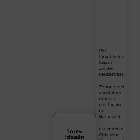
verse
content,
boordevol
ideeën,
tips
en
inzichten.
PSG
fanartikelen
kopen
zonder
keuzestress
Zonnepanelen
aansluiten
met een
elektricien
in
Barneveld
De Perfecte
Jouw
Gids voor
ideeën