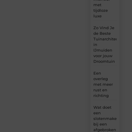
met
tijdloze
luxe
Zo Vind Je
de Beste
Tuinarchitect
in
IJmuiden
voor jouw
Droomtuin
Een
overleg
met meer
rust en
richting
Wat doet
een
slotenmaker
bij een
afgebroken