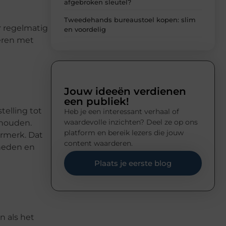
afgebroken sleutel?
Tweedehands bureaustoel kopen: slim
r regelmatig
en voordelig
deren met
Jouw ideeën verdienen
een publiek!
elling tot
Heb je een interessant verhaal of
waardevolle inzichten? Deel ze op ons
ehouden.
platform en bereik lezers die jouw
urmerk. Dat
content waarderen.
gheden en
Plaats je eerste blog
n als het