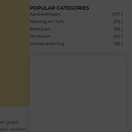
POPULAR CATEGORIES
Aanbiedingen
(137 )
Woning en Tuin
(72 )
Bedrijven
(52 )
Winkelen
(42 )
Dienstverlening
(35 )
Recente berichten
Laat je inspireren door de nieuwste
artikelen van MvdWebdesign.nl –
dagelijks verse content, boordevol
ideeën, tips en inzichten.
iet goed
ire vloeren.