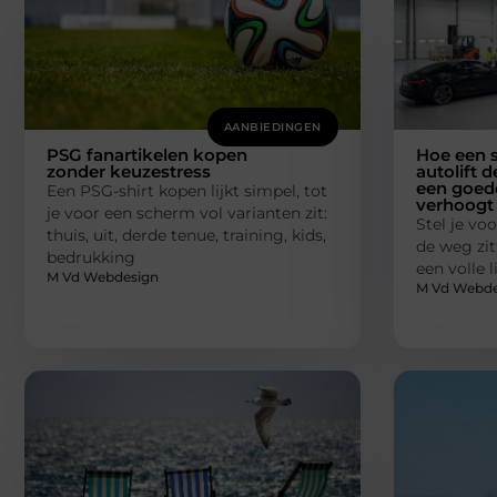
AANBIEDINGEN
PSG fanartikelen kopen
Hoe een s
zonder keuzestress
autolift d
een goede
Een PSG-shirt kopen lijkt simpel, tot
verhoogt
je voor een scherm vol varianten zit:
Stel je voo
thuis, uit, derde tenue, training, kids,
de weg zit
bedrukking
een volle 
M Vd Webdesign
M Vd Webde