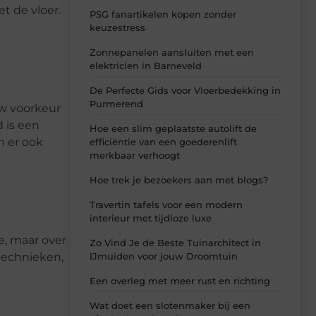
t de vloer.
PSG fanartikelen kopen zonder
keuzestress
Zonnepanelen aansluiten met een
elektricien in Barneveld
De Perfecte Gids voor Vloerbedekking in
Purmerend
 uw voorkeur
d is een
Hoe een slim geplaatste autolift de
n er ook
efficiëntie van een goederenlift
merkbaar verhoogt
Hoe trek je bezoekers aan met blogs?
Travertin tafels voor een modern
interieur met tijdloze luxe
e, maar over
Zo Vind Je de Beste Tuinarchitect in
IJmuiden voor jouw Droomtuin
technieken,
Een overleg met meer rust en richting
Wat doet een slotenmaker bij een