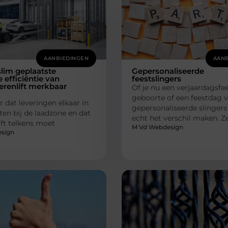
AANBIEDINGEN
AANB
lim geplaatste
Gepersonaliseerde
e efficiëntie van
feestslingers
renlift merkbaar
Of je nu een verjaardagsfee
geboorte of een feestdag vi
r dat leveringen elkaar in
gepersonaliseerde slinger
ten bij de laadzone en dat
echt het verschil maken. 
lift telkens moet
M Vd Webdesign
sign