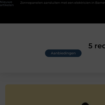
Nieuwe
panelen aansluiten met een elektricien in Barneveld
De Perfe
artikelen
5 re
Aanbiedingen