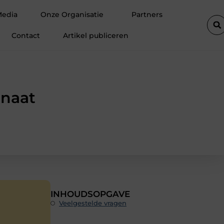
tste autolift de efficiëntie van een goederenlift merkbaar verhoogt
Media
Onze Organisatie
Partners
Contact
Artikel publiceren
inaat
INHOUDSOPGAVE
Veelgestelde vragen