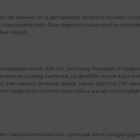
n als vlekken en is gemakkelijk stofvrij te houden. Doo
 topconditie blijft. Door dagelijks vuil en stof te verwij
 het mooist.
 omgegaan wordt, kan het jarenlang meegaan. In tegenst
chermende toplaag. Laminaat zal dezelfde mooie kleur b
ut. Het meeste laminaat draagt vrijwel altijd het FSC-ke
omt volgens de normen voor: milieu, sociale omstandi
en van een laminaatvloer. Laminaat werd vroeger gezie