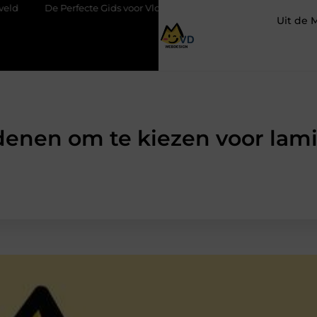
cte Gids voor Vloerbedekking in Purmerend
Hoe een slim geplaa
Uit de 
denen om te kiezen voor lam