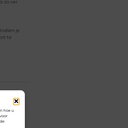
s zo ver
Indien je
rt te
en hoe u
▼
voor
rde