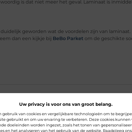
woordig is dat niet meer het geval. Laminaat is inmiddel
uidelijk geworden wat de voordelen zijn van laminaat. 
eem dan een kijkje bij
BeBo Parket
om de geschikte soo
Uw privacy is voor ons van groot belang.
 gebruik van cookies en vergelijkbare technologieën om te begrijp
goedkoper dan andere vloertypen?
ite gebruikt en om uw ervaring te verbeteren. Deze cookies kunnen 
ende doeleinden worden ingezet, zoals het tonen van gepersonalisee
ies en het analyseren van het gebruik van de website. Raadpleeg ons