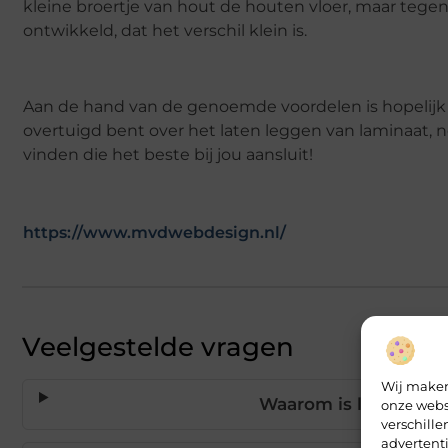
kleine broertje van hout de houten vloer, maar tegen
ontwikkeld, dat het verschil klein is.
Aan de hand van de genoemde voordelen is hopelijk d
overtuigd bent over het laten leggen van laminaat, n
vinden die het beste bij jou aansluit!
https://www.mvdwebdesign.nl/
Veelgestelde vragen
Wij maken
Waarom is laminaat 
onze webs
verschill
advertent